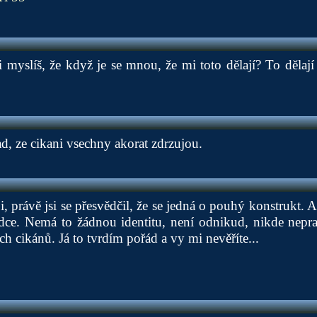
 si myslíš, že když je se mnou, že mi toto dělají? To dělaj
d, ze cikani vsechny akorat zdrzujou.
i, právě jsi se přesvědčil, že se jedná o pouhý konstrukt. 
ce. Nemá to žádnou identitu, není odnikud, nikde neprac
h cikánů. Já to tvrdím pořád a vy mi nevěříte...