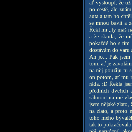
ať vystoupí, že už
po cestě, ale znám
auta a tam ho chtě
se mnou bavit a z
Řekl mi ,,ty máš n
a že škoda, že mů
pokaždé ho s tím 
dostávám do varu a
Ah jo... Pak jsem 
tom, ať je zavolám
na něj použiju tu 
on potom, ať mu n
ráda. :D Řekla js
předních dveřích 
sáhnout na mé vlas
jsem nějaké zlato, 
na zlato, a proto
toho mého bývaléh
tak to pokračovalo
něj nervózní, ako