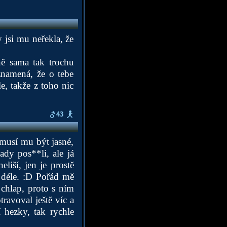
y jsi mu neřekla, že
ně sama tak trochu
znamená, že o tebe
e, takže z toho nic
43
 musí mu být jasné,
dy pos**li, ale já
liší, jen je prostě
í déle. :D Pořád mě
j chlap, proto s ním
ravoval ještě víc a
 hezky, tak rychle