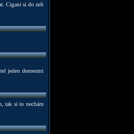
. Cigani si do zeli
htel jeden dementni
m, tak si to nechám