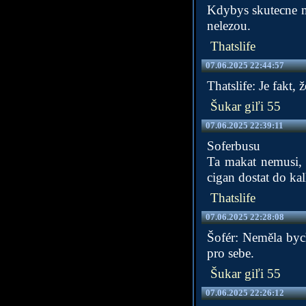
Kdybys skutecne me
nelezou.
Thatslife
07.06.2025 22:44:57
Thatslife: Je fakt,
Šukar giľi 55
07.06.2025 22:39:11
Soferbusu
Ta makat nemusi, a
cigan dostat do ka
Thatslife
07.06.2025 22:28:08
Šofér: Neměla bych
pro sebe.
Šukar giľi 55
07.06.2025 22:26:12