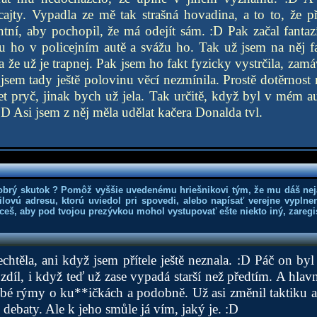
cajty. Vypadla ze mě tak strašná hovadina, a to to, že p
entní, aby pochopil, že má odejít sám. :D Pak začal fantazí
u ho v policejním autě a svážu ho. Tak už jsem na něj f
 a že už je trapnej. Pak jsem ho fakt fyzicky vystrčila, zam
 jsem tady ještě polovinu věcí nezmínila. Prostě dotěrnost
et pryč, jinak bych už jela. Tak určitě, když byl v mém 
D Asi jsem z něj měla udělat kačera Donalda tvl.
obrý skutok ? Pomôž vyššie uvedenému hriešnikovi tým, že mu dáš nej
lovú adresu, ktorú uviedol pri spovedi, alebo napísať verejne vyplne
hceš, aby pod tvojou prezývkou mohol vystupovať ešte niekto iný, zaregis
echtěla, ani když jsem přítele ještě neznala. :D Páč on byl
zdíl, i když teď už zase vypadá starší než předtím. A hlav
bé rýmy o ku**ičkách a podobně. Už asi změnil taktiku a
é debaty. Ale k jeho smůle já vím, jaký je. :D