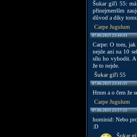
Šukar giľi 55: má
přinejmenším zauj
důvod a díky tomu 
Carpe Jugulum
07.06.2025 23:44:43
Carpe: O tom, jak
nejde ani na 10 se
sílu ho vyhodit. A
že to nejde.
Šukar giľi 55
07.06.2025 23:41:55
Hmm a o čem že se
Carpe Jugulum
07.06.2025 23:17:15
hominid: Nebo proj
:D
Šukar gi