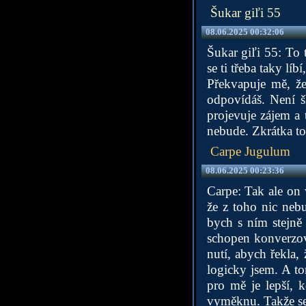
Šukar giľi 55
08.06.2025 00:32:06
Šukar giľi 55: To t
se ti třeba taky lí
Překvapuje mě, že
odpovídáš. Není š
projevuje zájem a 
nebude. Zkrátka to
Carpe Jugulum
08.06.2025 00:23:36
Carpe: Tak ale on 
že z toho nic neb
bych s ním stejně 
schopen konverzova
nutí, abych řekla, 
logicky jsem. A to
pro mě je lepší, 
vyměknu. Takže se