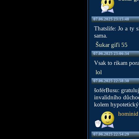
07.06.2025 23:15:48
Thatslife: Jo a ty
sama.
Šukar giľi 55
07.06.2025 23:06:34
Vsak to rikam pora
lol
07.06.2025 22:58:30
šoférBusu: gratuluj
invalidního důchod
kolem hypotetickýc
hominid
07.06.2025 22:54:29