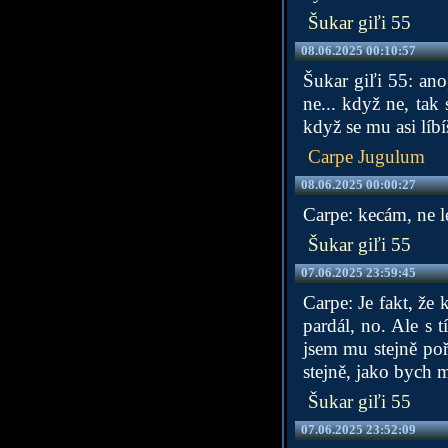
Šukar giľi 55
08.06.2025 00:10:57
Šukar giľi 55: ano,
ne... když ne, tak
když se mu asi líbí
Carpe Jugulum
08.06.2025 00:00:27
Carpe: kecám, ne 
Šukar giľi 55
07.06.2025 23:59:45
Carpe: Je fakt, že
pardál, no. Ale s 
jsem mu stejně pořá
stejně, jako bych m
Šukar giľi 55
07.06.2025 23:52:09