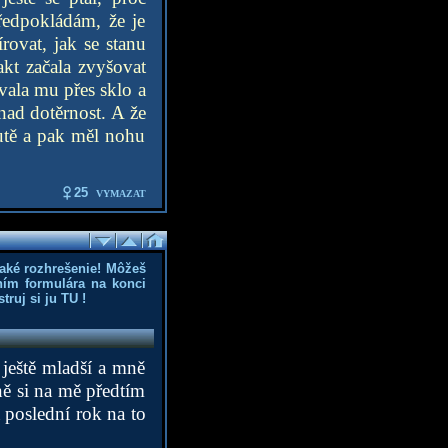
ředpokládám, že je
rovat, jak se stanu
akt začala zvyšovat
ávala mu přes sklo a
 nad dotěrnost. A že
autě a pak měl nohu
25
VYMAZAT
aké rozhrešenie! Môžeš
ním formulára na konci
truj si ju
TU
!
 ještě mladší a mně
ně si na mě předtím
 poslední rok na to