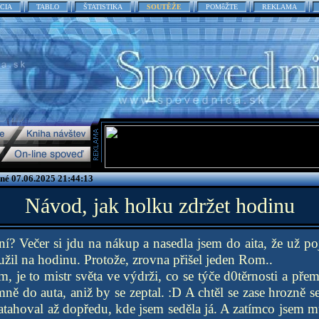
CIA
TABLO
ŠTATISTIKA
SOUTĚŽE
POMôŽTE
REKLAMA
ené 07.06.2025 21:44:13
Návod, jak holku zdržet hodinu
ní? Večer si jdu na nákup a nasedla jsem do aita, že už 
žil na hodinu. Protože, zrovna přišel jeden Rom..
 je to mistr světa ve výdrži, co se týče d0těrnosti a př
mně do auta, aniž by se zeptal. :D A chtěl se zase hrozně 
atahoval až dopředu, kde jsem seděla já. A zatímco jsem mu 