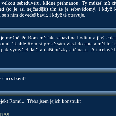
 velkou sebedůvěru, klidně přehnanou. Ty můžeš mít cít
etí (to je asi nejčastější) tím že je sebevědomý, i když
se s ním dovedeš bavit, i když tě otravuje.
 je možné, že Rom mě fakt zabaví na hodinu a jiný chlap 
kund. Tenhle Rom si prostě sám vlezl do auta a měl to j
 pak vymýšlel další a další otázky a témata... A incelové 
 chceš bavit?
ekt Romů... Třeba jsem jejich konstrukt
ľi 55