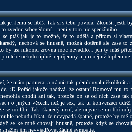
ak je. Jemu se líbíš. Tak si s tebu povídá. Zkouší, jestli b
bí, to zvedne sebevědomí... není v tom nic speciálního.
 se ptáš jak je to možné, že to udělá a přitom si vlast
karedý, nechová se hnusně, možná dotěrně ale zase to 
to by asi nikomu zrovna moc nevadilo... jen ty máš přítel
 pro tebe nebylo úplně nepříjemný a pro něj už tuplem ne.
ví, že mám partnera, a už mě tak přemlouval několikrát a
ude. :D Pořád jakože nadává, že ostatní Romové mu to ta
nemohla chodit ani tak, protože on se od nich zase tak ne
t i o jiných věcech, než je sex, tak tu konverzaci udrž
že se mi líbí. Tak, škaredý není, ale nejvíc se mi líbí mů
muhle nebudu říkat, že nevypadá špatně, protože by mě ot
když se ke mně chovají hnusně, protože když se chovají
 snažím jim nevyjadřovat žádné sympatie.