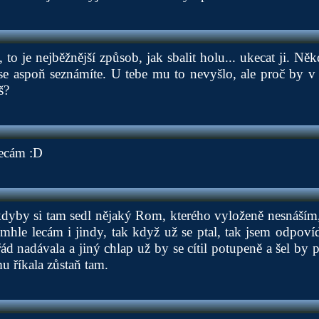
 to je nejběžnější způsob, jak sbalit holu... ukecat ji. N
 se aspoň seznámíte. U tebe mu to nevyšlo, ale proč by 
š?
lecám :D
 kdyby si tam sedl nějaký Rom, kterého vyloženě nesnáším,
tímhle lecám i jindy, tak když už se ptal, tak jsem odpoví
d nadávala a jiný chlap už by se cítil potupeně a šel by p
u říkala zůstaň tam.