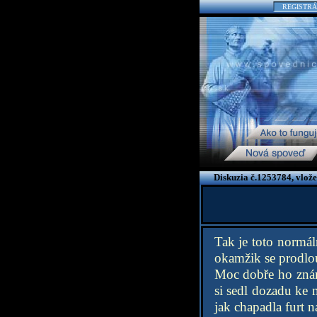
REGISTRÁ
Diskuzia č.1253784, vlož
Tak je toto normál
okamžik se prodlou
Moc dobře ho znám,
si sedl dozadu ke 
jak chapadla furt n