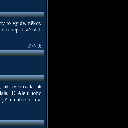
ěkdy to vyjde, někdy
v tom nepokračoval,
43
 tak bych řvala jak
dala. :D Ale u toho
ryč a tenhle to bral