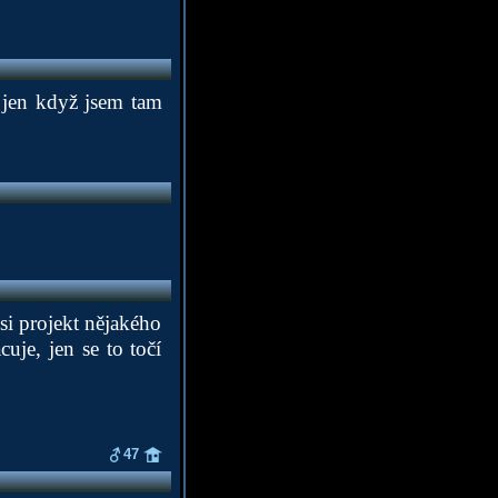
í jen když jsem tam
Asi projekt nějakého
uje, jen se to točí
47