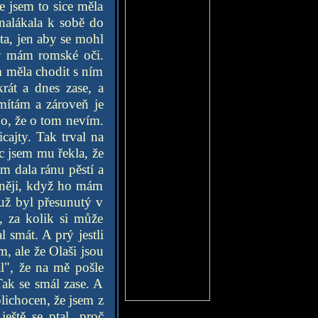
e jsem to sice měla
 nalákala k sobě do
ta, jen aby se mohl
rý mám romské oči.
m měla chodit s ním
rát a dnes zase, a
mítám a zároveň je
No, že o tom nevím.
cajty. Tak trval na
c jsem mu řekla, že
m dala ránu pěstí a
mněji, když ho mám
už byl přesunutý v
, za kolik si může
 smát. A prý jestli
m, ale že Olaši jsou
l", že na mě pošle
ak se smál zase. A
lichocen, že jsem z
eště se ptal, proč