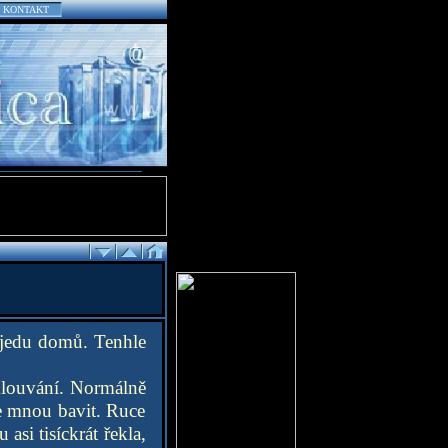
KONTAKT
pojedu domů. Tenhle
emlouvání. Normálně
se mnou bavit. Ruce
asi tisíckrát řekla,