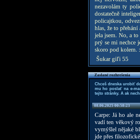
nezavolám ty poli
dostatečně intelig
policajtkou, odvez
hlas, že to přehání
jela jsem. No, a to
prý se mi nechce j
skoro pod kolem. :
Šukar giľi 55
Zaslané rozhrešenia
Chceš dneska urobiť d
mu ho poslať na e-mai
tejto stránky. A ak nec
08.06.2025 00:58:23
Carpe: Já ho ale n
vadí ten věkový ro
vymýšlel nějaké bl
jde přes filozofick