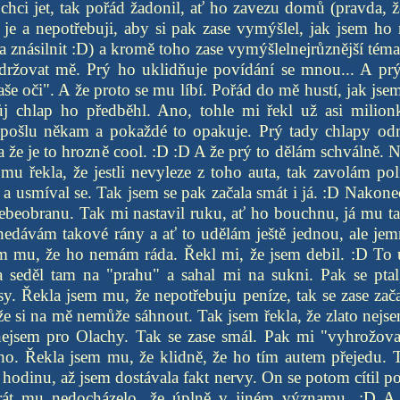
 chci jet, tak pořád žadonil, ať ho zavezu domů (pravda, ž
 je a nepotřebuji, aby si pak zase vymýšlel, jak jsem ho
la znásilnit :D) a kromě toho zase vymýšlelnejrůznější téma
držovat mě. Prý ho uklidňuje povídání se mnou... A p
aše oči". A že proto se mu líbí. Pořád do mě hustí, jak jse
j chlap ho předběhl. Ano, tohle mi řekl už asi milionk
pošlu někam a pokaždé to opakuje. Prý tady chlapy od
 že je to hrozně cool. :D :D A že prý to dělám schválně. 
mu řekla, že jestli nevyleze z toho auta, tak zavolám poli
 a usmíval se. Tak jsem se pak začala smát i já. :D Nakone
sebeobranu. Tak mi nastavil ruku, ať ho bouchnu, já mu ta
edávám takové rány a ať to udělám ještě jednou, ale je
em mu, že ho nemám ráda. Řekl mi, že jsem debil. :D To 
a seděl tam na "prahu" a sahal mi na sukni. Pak se ptal
y. Řekla jsem mu, že nepotřebuju peníze, tak se zase začal
že si na mě nemůže sáhnout. Tak jsem řekla, že zlato nejse
 nejsem pro Olachy. Tak se zase smál. Pak mi "vyhrožova
o. Řekla jsem mu, že klidně, že ho tím autem přejedu. T
 hodinu, až jsem dostávala fakt nervy. On se potom cítil po
rát mu nedocházelo, že úplně v jiném významu. :D A j