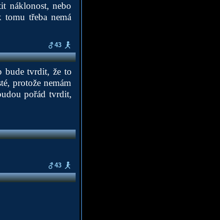
it náklonost, nebo
 k tomu třeba nemá
43
bude tvrdit, že to
isté, protože nemám
budou pořád tvrdit,
43