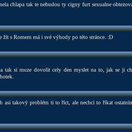
la chlapa tak te nebudou ty cigny furt sexualne obtezovat
 že žít s Romem má i své výhody po této stránce. :D
 tak si muze dovolit cely den myslet na to, jak se ji c
lhotek.
 asi takový problém ti to říct, ale nechci to říkat ostatní