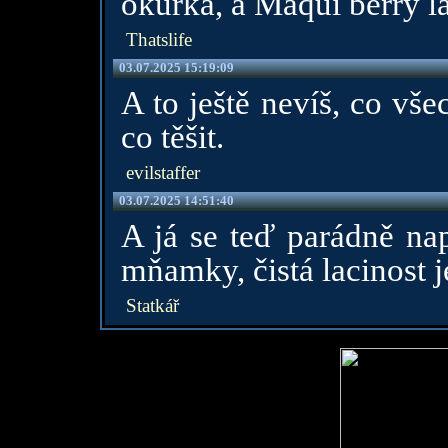
okurka, a Maqui berry la
Thatslife
03.07.2025 15:19:09
A to ještě nevíš, co vš
co těšit.
evilstaffer
03.07.2025 14:51:40
A já se teď parádně nap
mňamky, čistá lacinost j
Statkář