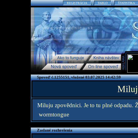
REGISTRÁCIA
TABLO
ŠTATISTIKA
Spoveď č.1255151, vložené 03.07.2025 14:42:59
Miluj
Miluju zpovědnici. Je to tu plné odpadu. 
wormtongue
Zaslané rozhrešenia