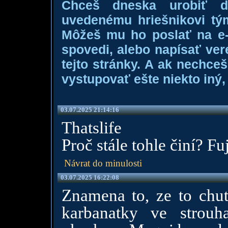
Chceš dneska urobiť 
uvedenému hriešnikovi tý
Môžeš mu ho poslať na e-m
spovedi, alebo napísať ver
tejto stránky. A ak nechce
vystupovať ešte niekto iný, 
03.07.2025 21:14:16
Thatslife
Proč stále tohle činí? Fuj
Návrat do minulosti
03.07.2025 16:22:08
Znamena to, ze to chut
karbanatky ve strou