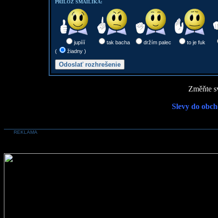
PRILOŽ SMAILÍKA:
jupííí
tak bacha
držím palec
to je fuk
(
žiadny )
Změňte sv
Slevy do obch
REKLAMA