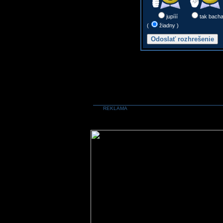
jupííí
tak bach
(
žiadny )
REKLAMA