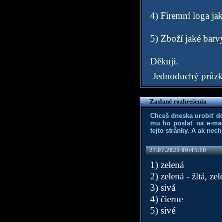
4) Firemní loga jak
5) Zboží jaké barvy
Děkuji.
Jednoduchý průz
Zaslané rozhrešenia
Chceš dneska urobiť d
mu ho poslať na e-mai
tejto stránky. A ak nec
27.07.2025 09:43:10
1) zelená
2) zelená - žltá, ze
3) sivá
4) čierne
5) sivé