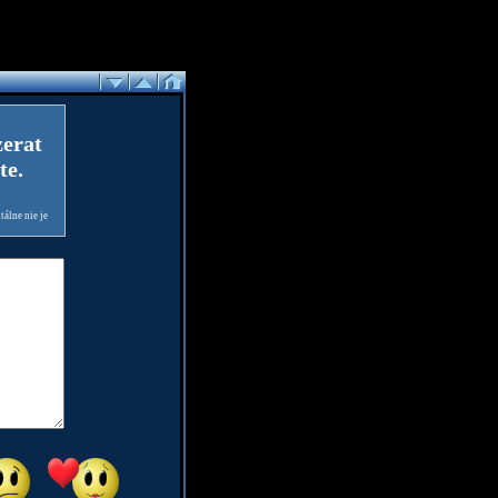
zerat
te.
álne nie je