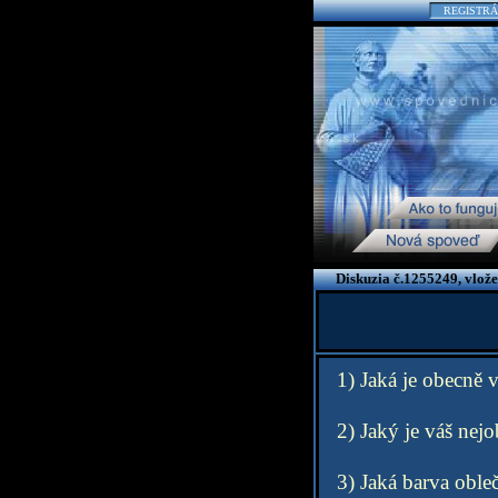
REGISTRÁ
Diskuzia č.1255249, vlož
1) Jaká je obecně v
2) Jaký je váš nejo
3) Jaká barva oble