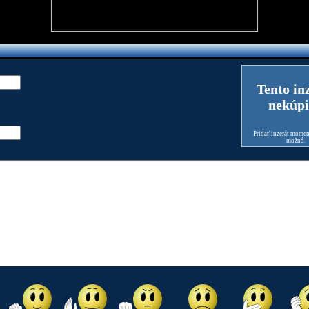
Tento in
nekúpi
Pridať inzerát moment
možné.