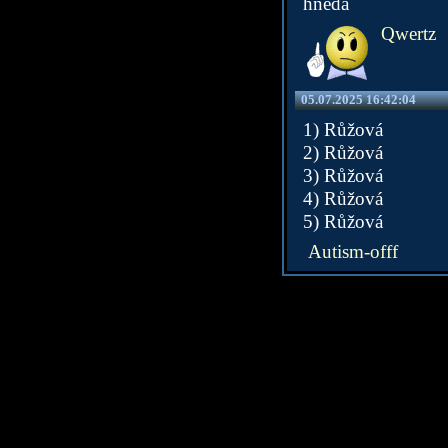
hnědá
Qwertz
05.07.2025 16:42:04
1) Růžová
2) Růžová
3) Růžová
4) Růžová
5) Růžová
Autism-offf