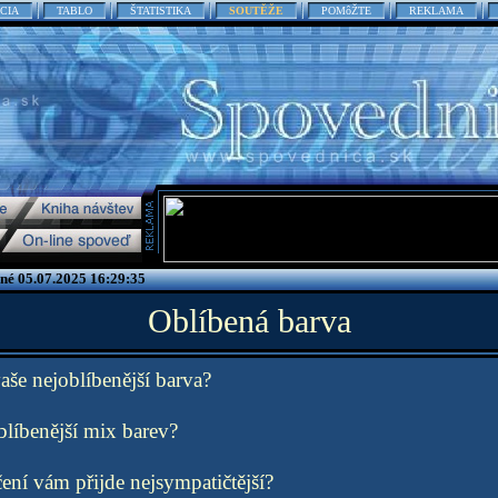
CIA
TABLO
ŠTATISTIKA
SOUTĚŽE
POMôŽTE
REKLAMA
ené 05.07.2025 16:29:35
Oblíbená barva
aše nejoblíbenější barva?
blíbenější mix barev?
čení vám přijde nejsympatičtější?