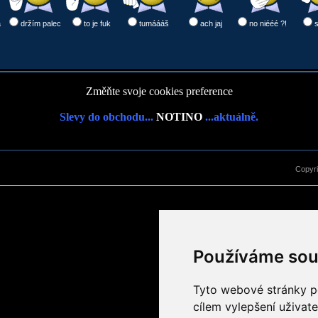
a
držím palec
to je fuk
tumáááš
ach jaj
no niééé ?!
Změňte svoje cookies preference
Slevy do obchodu...
NOTINO
...aktuálně.
Copyr
Používáme sou
Tyto webové stránky po
cílem vylepšení uživat