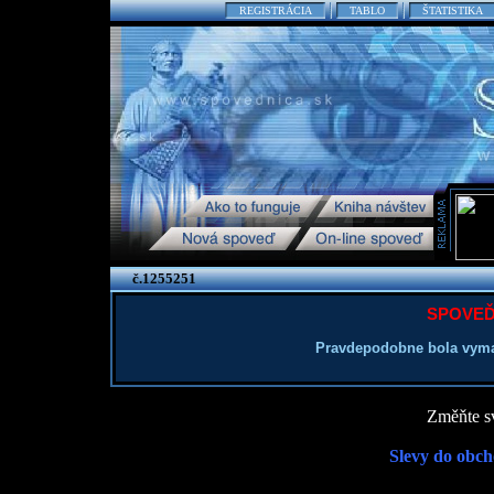
REGISTRÁCIA
TABLO
ŠTATISTIKA
č.1255251
SPOVEĎ
Pravdepodobne bola vyma
Změňte sv
Slevy do obch