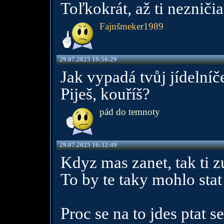
Toľkokrát, až ti nezniči
Fajnšmeker1989
29.07.2025 19:56:29
Jak vypadá tvůj jídelníč
Piješ, kouříš?
pád do temnoty
29.07.2025 16:32:49
Kdyz mas zanet, tak ti 
To by te taky mohlo stat 
Proc se na to jdes ptat 