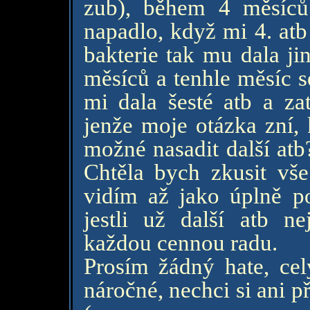
zub), během 4 měsíců
napadlo, když mi 4. atb
bakterie tak mu dala ji
měsíců a tenhle měsíc s
mi dala šesté atb a zat
jenže moje otázka zní, 
možné nasadit další atb
Chtěla bych zkusit vše
vidím až jako úplně p
jestli už další atb n
každou cennou radu.
Prosím žádný hate, ce
náročné, nechci si ani p