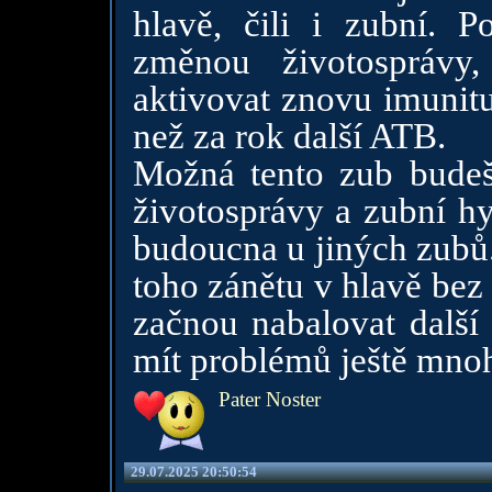
hlavě, čili i zubní. P
změnou životosprávy,
aktivovat znovu imunitu
než za rok další ATB.
Možná tento zub budeš
životosprávy a zubní h
budoucna u jiných zubů.
toho zánětu v hlavě bez 
začnou nabalovat další
mít problémů ještě mno
Pater Noster
29.07.2025 20:50:54