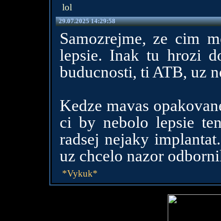
lol
29.07.2025 14:29:58
Samozrejme, ze cim me
lepsie. Inak tu hrozi 
buducnosti, ti ATB, uz n
Kedze mavas opakovane 
ci by nebolo lepsie te
radsej nejaky implantat
uz chcelo nazor odborni
*Vykuk*