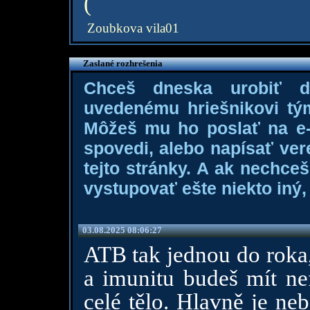
(
Zoubkova vila01
Zaslané rozhrešenia
Chceš dneska urobiť 
uvedenému hriešnikovi tý
Môžeš mu ho poslať na e-m
spovedi, alebo napísať ver
tejto stránky. A ak nechce
vystupovať ešte niekto iný, 
03.08.2025 08:06:27
ATB tak jednou do roka,
a imunitu budeš mít nef
celé tělo. Hlavně je ne