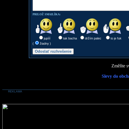
PRILOŽ SMAILÍKA:
jupííí
tak bacha
držím palec
to je fuk
(
žiadny )
Změňte sv
Slevy do obch
REKLAMA