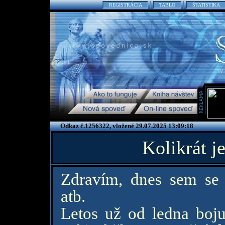
REGISTRÁCIA
TABLO
ŠTATISTIKA
Odkaz č.1256322, vložené 29.07.2025 13:09:18
Kolikrát j
Zdravím, dnes sem se 
atb.
Letos už od ledna boju