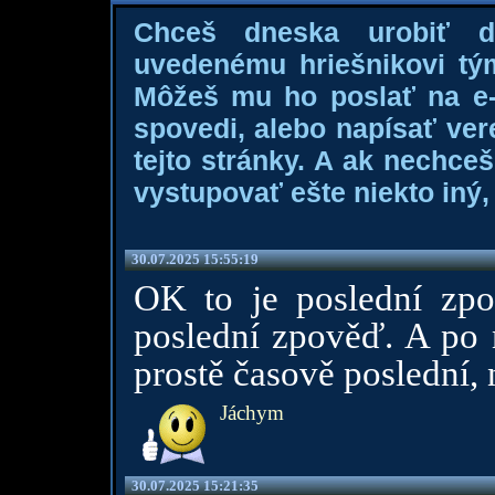
Chceš dneska urobiť 
uvedenému hriešnikovi tý
Môžeš mu ho poslať na e-m
spovedi, alebo napísať ver
tejto stránky. A ak nechce
vystupovať ešte niekto iný, 
30.07.2025 15:55:19
OK to je poslední zpo
poslední zpověď. A po n
prostě časově poslední, 
Jáchym
30.07.2025 15:21:35