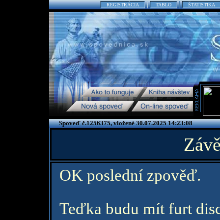
REGISTRÁCIA
TABLO
ŠTATISTIKA
Spoveď č.1256375, vložené 30.07.2025 14:23:08
Závě
OK poslední zpověď.
Teďka budu mít furt disc