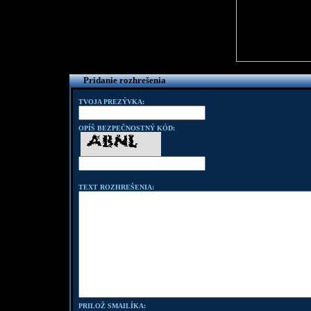
Pridanie rozhrešenia
TVOJA PREZÝVKA:
OPÍŠ BEZPEČNOSTNÝ KÓD:
TEXT ROZHREŠENIA:
PRILOŽ SMAILÍKA: