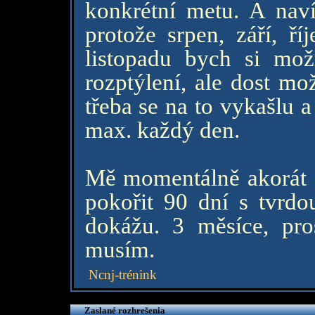
konkrétní metu. A naví
protože srpen, září, ří
listopadu bych si mo
rozptýlení, ale dost mo
třeba se na to vykašlu 
max. každý den.
Mě momentálně akorát st
pokořit 90 dní s tvrdo
dokážu. 3 měsíce, pro
musím.
Ncnj-trénink
Zaslané rozhrešenia