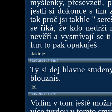
myšlenky, přesevzetí, p
jestli si dokonce s tím
tak proč jsi takhle " se
se říká, že kdo nedrží 
nevěří a vysmívají se t
furt to pak opakuješ.
Jaktoje
30.07.2025 15:04:19
Ty si dej hlavne studen
blouznis.
lol
30.07.2025 14:57:18
Vidím v tom ještě možnos
více tvrdou v tomto smy