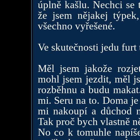
úplně kašlu. Nechci se 
že jsem nějakej týpek
všechno vyřešené.
Ve skutečnosti jedu furt 
Měl jsem jakože rozje
mohl jsem jezdit, měl j
rozběhnu a budu makat.
mi. Seru na to. Doma je 
mi nakoupí a důchod n
Tak proč bych vlastně n
No co k tomuhle napíš