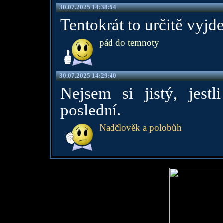
30.07.2025 14:38:54
Tentokrát to určitě vyjde
pád do temnoty
30.07.2025 14:29:40
Nejsem si jistý, jest
poslední.
Nadčlověk a polobůh