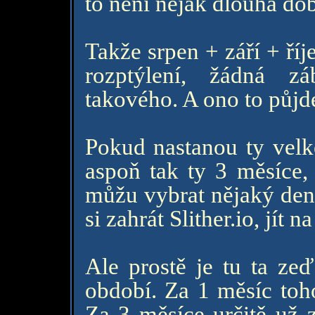
to není nějak dlouhá dob
Takže srpen + září + říj
rozptýlení, žádná zá
takového. A ono to půjde
Pokud nastanou ty velké
aspoň tak ty 3 měsíce, 
můžu vybrat nějaký den,
si zahrát Slither.io, jít
Ale prostě je tu ta zeď
období. Za 1 měsíc toh
Za 3 měsíce určitě už 