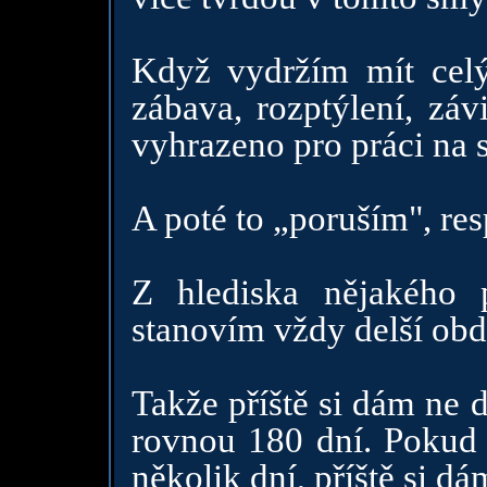
Když vydržím mít celý
zábava, rozptýlení, záv
vyhrazeno pro práci na 
A poté to „poruším", res
Z hlediska nějakého 
stanovím vždy delší obdo
Takže příště si dám ne d
rovnou 180 dní. Pokud 
několik dní, příště si dá