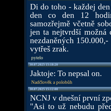
Di do toho - každej den
den co den 12 hodin
samozřejmě včetně sobo
jen ta nejtvrdší možná 
nezdaněných 150.000,- a
vytřeš zrak.
pytelo
30.07.2025 15:18:20
Jaktoje: To nepsal on.
Nadčlověk a polobůh
30.07.2025 15:12:08
NCNJ v dnešní první zp
"Asi to už nebudu předs