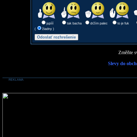
jupííí
tak bacha
držím palec
to je fuk
(
žiadny )
Změňte sv
Slevy do obch
REKLAMA