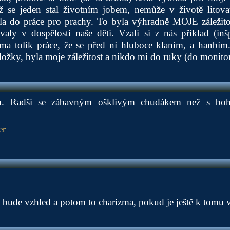
 se jeden stal životním jobem, nemůže v životě litov
la do práce pro prachy. To byla výhradně MOJE záležitos
aly v dospělosti naše děti. Vzali si z nás příklad (inšp
ma tolik práce, že se před ní hluboce klaním, a hanbím
oložky, byla moje záležitost a nikdo mi do ruky (do monitor
du. Radši se zábavným ošklivým chudákem než s b
er
o bude vzhled a potom to charizma, pokud je ještě k tomu 