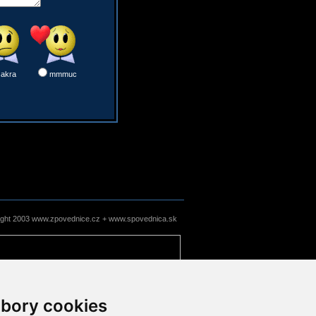
sakra
mmmuc
ight 2003 www.zpovednice.cz + www.spovednica.sk
bory cookies