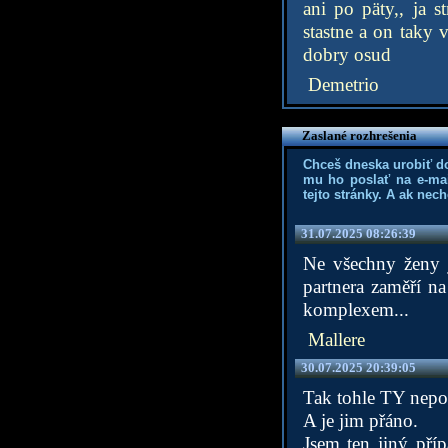
ani po päty,, ja 
stastne a on taky 
dobry osud
Demetrio
Zaslané rozhrešenia
Chceš dneska urobiť d
mu ho poslať na e-mai
tejto stránky. A ak nec
31.07.2025 08:26:39
Ne všechny ženy j
partnera zaměří na
komplexem...
Mallere
30.07.2025 20:39:05
Tak tohle TY nepo
A je jim přáno.
Jsem ten jiný pří