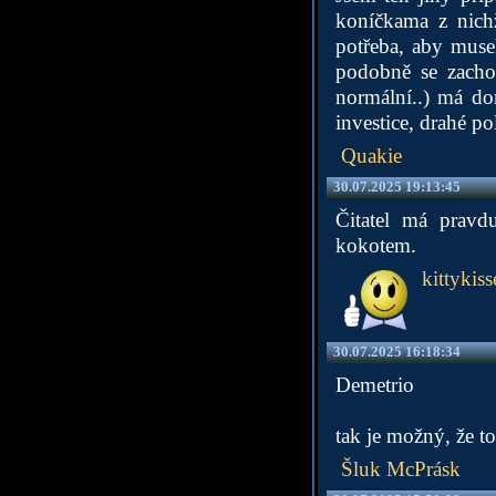
koníčkama z nichž
potřeba, aby muse
podobně se zachov
normální..) má do
investice, drahé p
Quakie
30.07.2025 19:13:45
Čitatel má prav
kokotem.
kittykiss
30.07.2025 16:18:34
Demetrio
tak je možný, že t
Šluk McPrásk