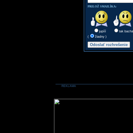
PRILOŽ SMAILÍKA:
jupííí
tak bach
(
žiadny )
REKLAMA