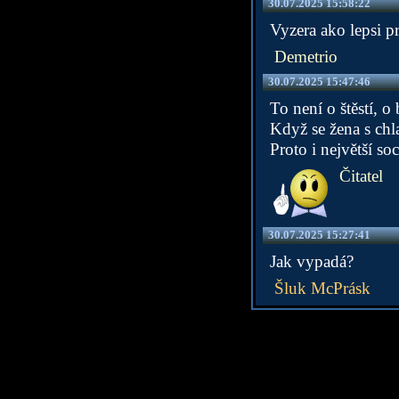
30.07.2025 15:58:22
Vyzera ako lepsi pr
Demetrio
30.07.2025 15:47:46
To není o štěstí, o
Když se žena s chla
Proto i největší so
Čitatel
30.07.2025 15:27:41
Jak vypadá?
Šluk McPrásk