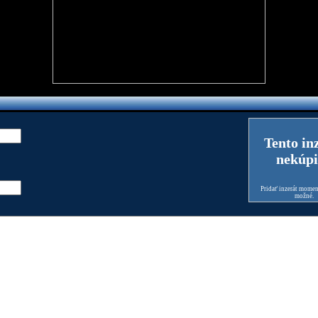
Tento in
nekúpi
Pridať inzerát moment
možné.