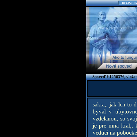
REGISTRÁ
Spoveď č.1256376, vložen
sakra,, jak len to
byval v ubytovne
vzdelanou, so svoj
je pre mna kral,,
veduci na pobocke 