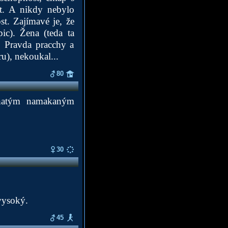
at. A nikdy nebylo
t. Zajímavé je, že
ic). Žena (teda ta
. Pravda pracchy a
u), nekoukal...
80
ohatým namakaným
30
vysoký.
45