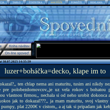
CIA
TABLO
ŠTATISTIKA
SOUTĚŽE
POMôŽTE
REKLAMA
é 30.07.2025 14:35:59
luzer+boháčka=decko, klape im to
 dokazal?,, ten chlap nema ani maturitu, tusim ani nikdy n
 pre polobezdomovcov,,je uz vela rokov s bohatou 
ou vlastnou firmou,, nechala si od neho urobit dokonca a
 kokos jak to dokazal???,, ja mam maturitu, svoj vlastny
pumpy, plat 2200€ v cistom,, a aj tak si pripadam jak k