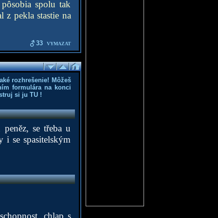
 pôsobia spolu tak
 z pekla stastie na
33
VYMAZAT
aké rozhrešenie! Môžeš
ním formulára na konci
truj si ju
TU
!
 peněz, se třeba u
y i se spasitelským
schopnost, chlap s