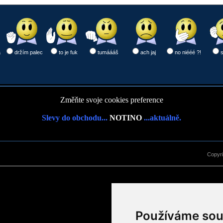
a
držím palec
to je fuk
tumáááš
ach jaj
no niééé ?!
Změňte svoje cookies preference
Slevy do obchodu...
NOTINO
...aktuálně.
Copyr
Používáme sou