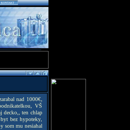
KONTAKT
ezarabal nad 1000€,
podnikatelkou, VŠ
j decko,, ten chlap
 byt bez hypoteky,
eby som mu nesiahal