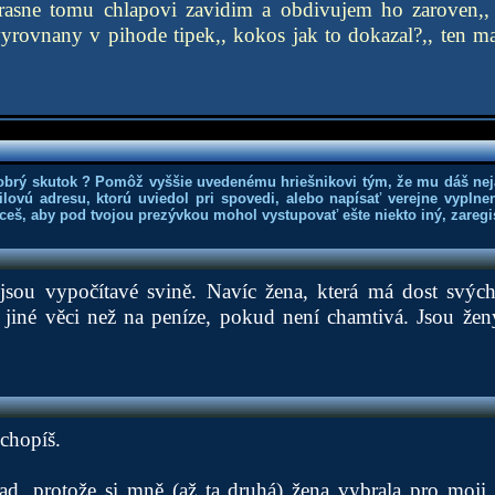
strasne tomu chlapovi zavidim a obdivujem ho zaroven,,
vyrovnany v pihode tipek,, kokos jak to dokazal?,, ten mal
obrý skutok ? Pomôž vyššie uvedenému hriešnikovi tým, že mu dáš nej
lovú adresu, ktorú uviedol pri spovedi, alebo napísať verejne vyplne
hceš, aby pod tvojou prezývkou mohol vystupovať ešte niekto iný, zaregis
sou vypočítavé svině. Navíc žena, která má dost svých
 jiné věci než na peníze, pokud není chamtivá. Jsou žen
chopíš.
pad, protože si mně (až ta druhá) žena vybrala pro moji 