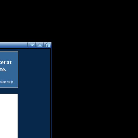
zerat
te.
álne nie je