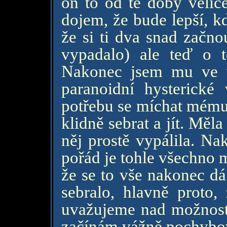
on to od té doby velic
dojem, že bude lepší, k
že si ti dva snad začno
vypadalo) ale teď o 
Nakonec jsem mu ve v
paranoidní hysterické
potřebu se míchat mému 
klidně sebrat a jít. Měl
něj prostě vypálila. Na
pořád je tohle všechno 
že se to vše nakonec dá
sebralo, hlavně proto,
uvažujeme nad možností 
začínám vážně pochybo