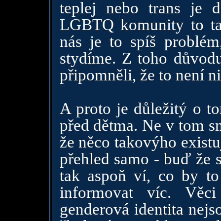
teplej nebo trans je 
LGBTQ komunity to ta
nás je to spíš problém
stydíme. Z toho důvodu
připomněli, že to není n
A proto je důležitý o t
před dětma. Ne v tom smy
že něco takovýho existuj
přehled samo - buď že se
tak aspoň ví, co by t
informovat víc. Věci
genderová identita nejs