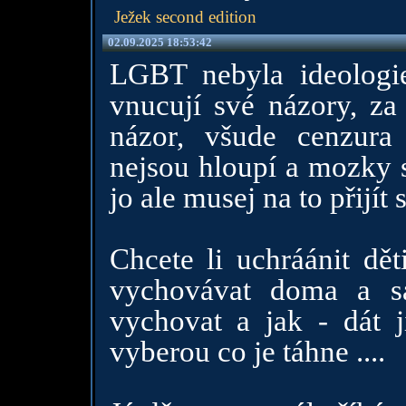
Ježek second edition
02.09.2025 18:53:42
LGBT nebyla ideologie 
vnucují své názory, za 
názor, všude cenzura 
nejsou hloupí a mozky s
jo ale musej na to přijít s
Chcete li uchráánit dě
vychovávat doma a sa
vychovat a jak - dát 
vyberou co je táhne ....