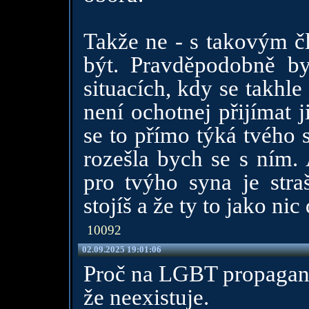
Takže ne - s takovým č
být. Pravděpodobně b
situacích, kdy se takhle
není ochotnej přijímat 
se to přímo týká tvého 
rozešla bych se s ním. 
pro tvýho syna je stra
stojíš a že ty to jako ni
10092
02.09.2025 19:01:06
Proč na LGBT propagandu
že neexistuje.