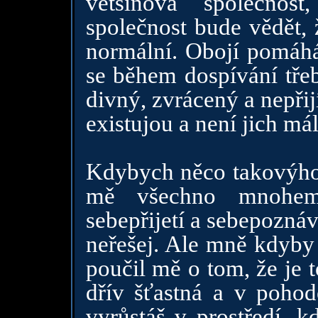
většinová společnos
společnost bude vědět, 
normální. Obojí pomáhá 
se během dospívání třeb
divný, zvrácený a nepři
existujou a není jich mál
Kdybych něco takovýho 
mě všechno mnohem 
sebepřijetí a sebepoznáv
neřešej. Ale mně kdyby 
poučil mě o tom, že je 
dřív šťastná a v poho
vyrůstáš v prostředí, k