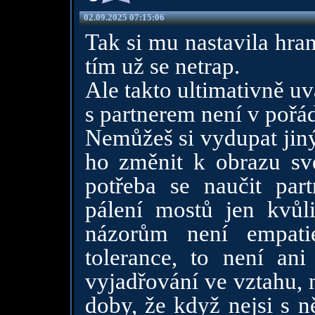
02.09.2025 07:15:06
Tak si mu nastavila hran
tím už se netrap.
Ale takto ultimativně u
s partnerem není v pořá
Nemůžeš si vydupat jiný
ho změnit k obrazu své
potřeba se naučit part
pálení mostů jen kvůl
názorům není empati
tolerance, to není an
vyjadřování ve vztahu, 
doby, že když nejsi s n