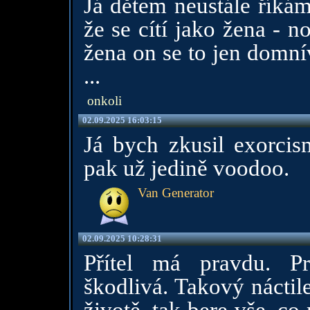
Já dětem neustále říkám
že se cítí jako žena - n
žena on se to jen domní
...
onkoli
02.09.2025 16:03:15
Já bych zkusil exorcis
pak už jedině voodoo.
Van Generator
02.09.2025 10:28:31
Přítel má pravdu. P
škodlivá. Takový náctile