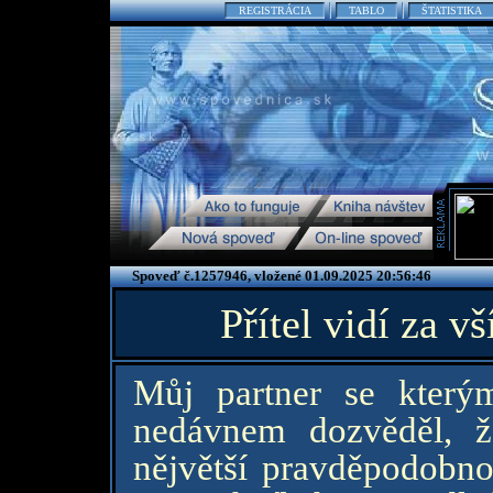
REGISTRÁCIA
TABLO
ŠTATISTIKA
Spoveď č.1257946, vložené 01.09.2025 20:56:46
Přítel vidí za
Můj partner se kter
nedávnem dozvěděl, ž
nějvětší pravděpodobnos