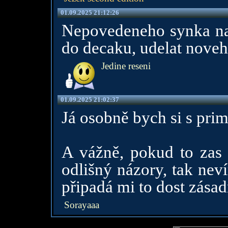
01.09.2025 21:12:26
Nepovedeneho synka nac
do decaku, udelat noveh
Jedine reseni
01.09.2025 21:02:37
Já osobně bych si s prim
A vážně, pokud to zas n
odlišný názory, tak nev
připadá mi to dost zásad
Sorayaaa