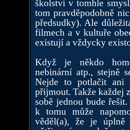
školství v tomhle smysl
tom pravděpodobně nic
předsudky). Ale důleži
filmech a v kultuře obe
existují a vždycky exist
Když je někdo homose
nebinární atp., stejně
Nejde to potlačit ani 
přijmout. Takže každej z 
sobě jednou bude řešit.
k tomu může napomoc
věděl(a), že je úpln