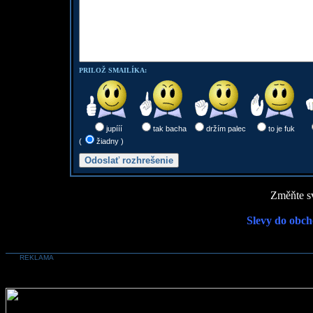
PRILOŽ SMAILÍKA:
jupííí
tak bacha
držím palec
to je fuk
(
žiadny )
Změňte sv
Slevy do obch
REKLAMA