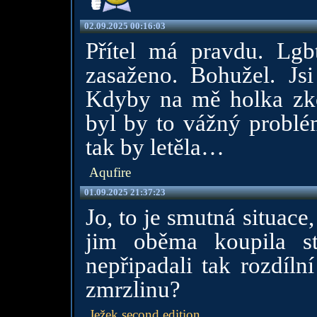
02.09.2025 00:16:03
Přítel má pravdu. Lgbt
zasaženo. Bohužel. Js
Kdyby na mě holka zkou
byl by to vážný problé
tak by letěla…
Aqufire
01.09.2025 21:37:23
Jo, to je smutná situace
jim oběma koupila st
nepřipadali tak rozdíln
zmrzlinu?
Ježek second edition