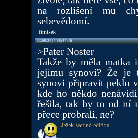
životě, tak bere vše, co
na rozlišení mu chy
sebevědomí.
fimísek
02.09.2025 08:44:46
>Pater Noster
Takže by měla matka ig
jejímu synovi? Že je
synovi připravit peklo 
kde ho někdo nenávidí 
řešila, tak by to od ní
přece probrali, ne?
Ježek second edition