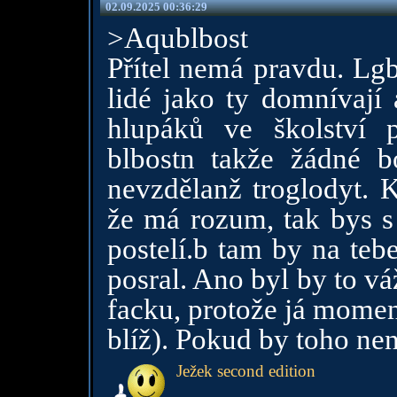
02.09.2025 00:36:29
>Aqublbost
Přítel nemá pravdu. Lgb
lidé jako ty domnívají 
hlupáků ve školství p
blbostn takže žádné b
nevzdělanž troglodyt. 
že má rozum, tak bys s
postelí.b tam by na teb
posral. Ano byl by to v
facku, protože já momen
blíž). Pokud by toho nen
Ježek second edition