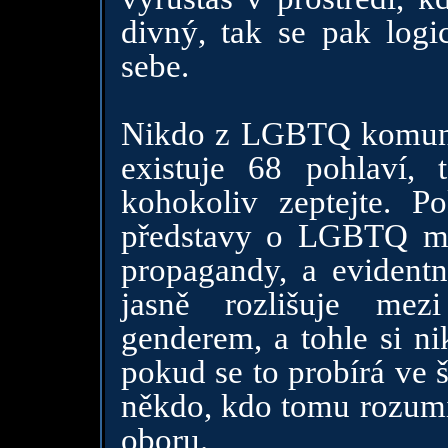
divný, tak se pak logi
sebe.
Nikdo z LGBTQ komunit
existuje 68 pohlaví, 
kohokoliv zeptejte. P
představy o LGBTQ me
propagandy, a evident
jasně rozlišuje mez
genderem, a tohle si n
pokud se to probírá ve š
někdo, kdo tomu rozumí
oboru.