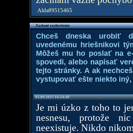
Alda89515465
Zaslané rozhrešenia
Chceš dneska urobiť 
uvedenému hriešnikovi tý
Môžeš mu ho poslať na e-m
spovedi, alebo napísať ver
tejto stránky. A ak nechce
vystupovať ešte niekto iný, 
03.09.2025 16:24:49
Je mi úzko z toho to je
nesnesu, protože n
neexistuje. Nikdo nikom