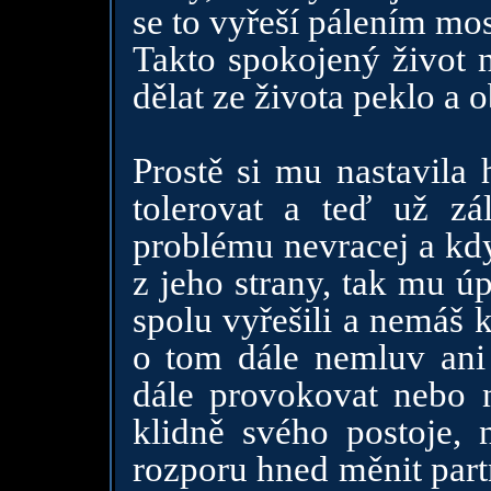
se to vyřeší pálením mo
Takto spokojený život n
dělat ze života peklo a o
Prostě si mu nastavila 
tolerovat a teď už z
problému nevracej a kd
z jeho strany, tak mu úp
spolu vyřešili a nemáš k
o tom dále nemluv ani
dále provokovat nebo n
klidně svého postoje,
rozporu hned měnit part