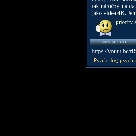
tak náročný na dat
jako videa 4K. Jenž
priority
29.09.2025 14:33:53
https://youtu.b
Psycholog psychia