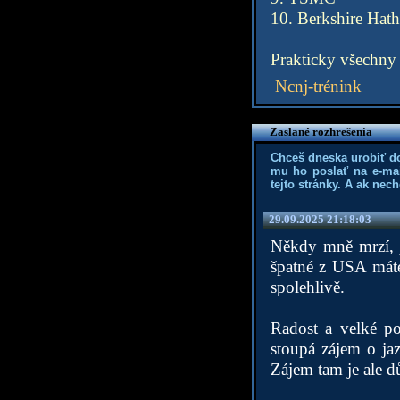
10. Berkshire Hat
Prakticky všechny
Ncnj-trénink
Zaslané rozhrešenia
Chceš dneska urobiť d
mu ho poslať na e-mai
tejto stránky. A ak nec
29.09.2025 21:18:03
Někdy mně mrzí, 
špatné z USA máte
spolehlivě.
Radost a velké p
stoupá zájem o jaz
Zájem tam je ale dů