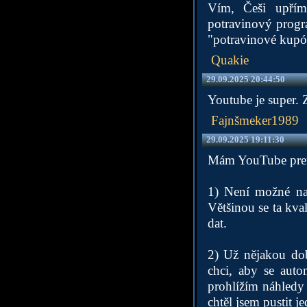
Vím, Češi upřím
potravinový progr
"potravinové kupón
Quakie
29.09.2025 20:44:50
Youtube je super.
Fajnšmeker1989
29.09.2025 19:11:30
Mám YouTube prem
1) Není možné nas
Většinou se ta kva
dat.
2) Už nějakou dobu
chci, aby se auto
prohlížím náhledy 
chtěl jsem pustit je