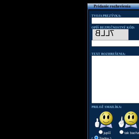
Pridanie rozhrešenia
TVOJA PREZÝVKA:
OPÍŠ BEZPEČNOSTNÝ KÓD:
TEXT ROZHREŠENIA:
PRILOŽ SMAILÍKA:
jupííí
tak bach
(
žiadny )