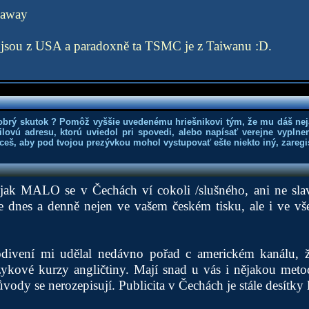
haway
 jsou z USA a paradoxně ta TSMC je z Taiwanu :D.
obrý skutok ? Pomôž vyššie uvedenému hriešnikovi tým, že mu dáš nej
lovú adresu, ktorú uviedol pri spovedi, alebo napísať verejne vyplne
hceš, aby pod tvojou prezývkou mohol vystupovať ešte niekto iný, zaregis
jak MALO se v Čechách ví cokoli /slušného, ani ne sl
 dnes a denně nejen ve vašem českém tisku, ale i ve v
odivení mi udělal nedávno pořad c americkém kanálu, 
ykové kurzy angličtiny. Mají snad u vás i nějakou metod
vody se nerozepisují. Publicita v Čechách je stále desítky l