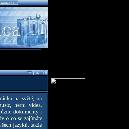
KONTAKT
ránka na světě, na
sic, herní videa,
 různé dokumenty i
iv o co se zajímáte
všech jazyků, takže