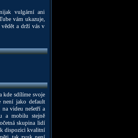
nijak vulgární ani
uTube vám ukazuje,
vědět a drží vás v
 kde sdílíme svoje
 není jako default
 na videu nešetří a
u a mobilu stejně
očetná skupina lidí
 dispozici kvalitní
měti, tak zvuk není