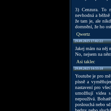
3) Cenzura. To mi
nevhodná a běžně 
že tam je, ale ni
domnění, že ho osta
Qwertz
29.09.2025 17:02:22
Jakej mám na něj 
No, nejsem na něm 
Asi taklec
29.09.2025 14:53:10
Youtube je pro mě
písně a vyměňujem
nastavení pro všec
umožňují videa s
nepoužívá. Bohatě 
poslouchá nebo sdí
bedny nebo sluchát