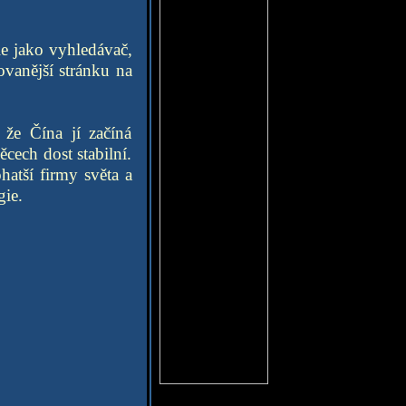
le jako vyhledávač,
vanější stránku na
 že Čína jí začíná
cech dost stabilní.
hatší firmy světa a
gie.