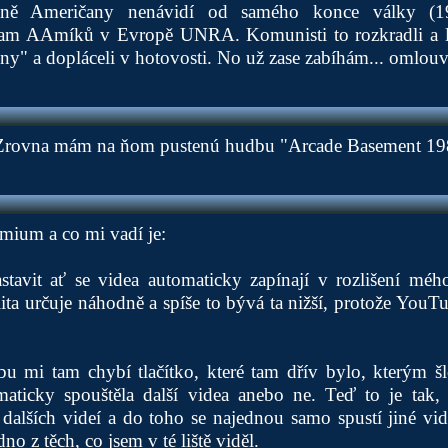
ně Američany nenávidí od samého konce války (1
am AAmíků v Evropě UNRA. Komunisti to rozkradli a lid
y" a dopláceli v hotovosti. No už zase zabíhám... omlou
 Zrovna mám na ňom pustenú hudbu "Arcade Basement 19
ium a co mi vadí je:
tavit ať se videa automaticky zapínají v rozlišení mého
lita určuje náhodně a spíše to bývá ta nižší, protože YouTu
 mi tam chybí tlačítko, které tam dřív bylo, kterým šlo
maticky spouštěla další videa anebo ne. Teď to je tak, ž
dalších videí a do toho se najednou samo spustí jiné vi
dno z těch, co jsem v té liště viděl.