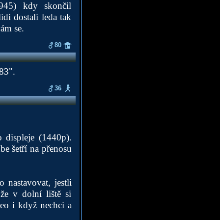
945) kdy skončil
i dostali leda tak
vám se.
80
83".
36
 displeje (1440p).
be šetří na přenosu
 nastavovat, jestli
e v dolní liště si
deo i když nechci a