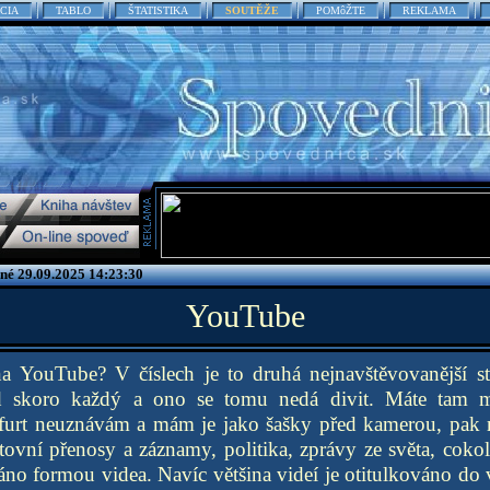
CIA
TABLO
ŠTATISTIKA
SOUTĚŽE
POMôŽTE
REKLAMA
ené 29.09.2025 14:23:30
YouTube
a YouTube? V číslech je to druhá nejnavštěvovanější st
d skoro každý a ono se tomu nedá divit. Máte tam mu
 furt neuznávám a mám je jako šašky před kamerou, pak
ortovní přenosy a záznamy, politika, zprávy ze světa, cokol
áno formou videa. Navíc většina videí je otitulkováno do 