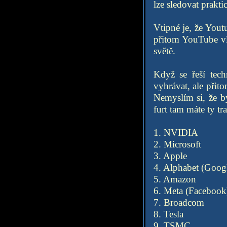
lze sledovat prakti
Vtipné je, že Yout
přitom YouTube vl
světě.
Když se řeší tech
vyhrávat, ale přit
Nemyslím si, že by
furt tam máte ty tr
1. NVIDIA
2. Microsoft
3. Apple
4. Alphabet (Goog
5. Amazon
6. Meta (Facebook
7. Broadcom
8. Tesla
9. TSMC