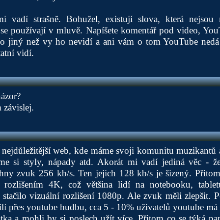
 vadí strašně. Bohužel, existují slova, která nejsou 
se používají v mluvě. Napíšete komentář pod video, Yo
kdo jiný než vy ho nevidí a ani vám o tom YouTube nedá 
tní vidí.
názor?
závislej.
 nejdůležitější web, kde máme svoji komunitu muzikantů a
e si styly, nápady atd. Akorát mi vadí jediná věc - že
hny zvuk 256 kb/s. Ten jejich 128 kb/s je šizený. Přitom
 rozlišením 4K, což většina lidí na notebooku, tablet
stačilo vizuální rozlišení 1080p. Ale zvuk měli zlepšit. P
lí přes youtube hudbu, cca 5 - 10% uživatelů youtube má k
ka a mohli by si poslech užít více. Přitom co se týká pa