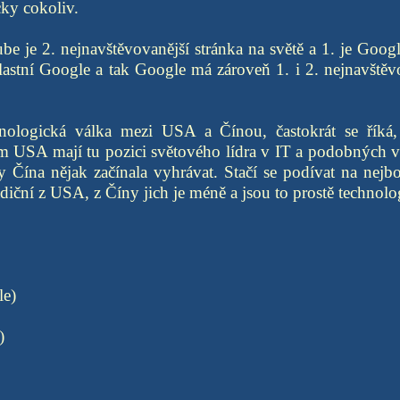
cky cokoliv.
ube je 2. nejnavštěvovanější stránka na světě a 1. je Goog
astní Google a tak Google má zároveň 1. i 2. nejnavštěvo
nologická válka mezi USA a Čínou, častokrát se říká,
om USA mají tu pozici světového lídra v IT a podobných vě
 Čína nějak začínala vyhrávat. Stačí se podívat na nejbo
adiční z USA, z Číny jich je méně a jsou to prostě technolo
le)
)