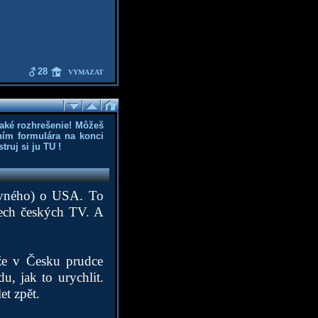
28
VYMAZAT
aké rozhrešenie! Môžeš
ním formulára na konci
truj si ju
TU
!
avného) o USA. To
šech českých TV. A
že v Česku prudce
u, jak to urychlit.
et zpět.