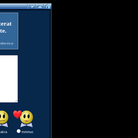
zerat
te.
álne nie je
sakra
mmmuc