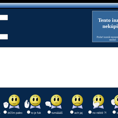
Tento in
nekúpi
Pridať inzerát moment
možné.
a
držím palec
to je fuk
tumáááš
ach jaj
no niééé ?!