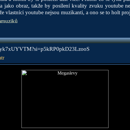
a jako obraz, takže by posílení kvality zvuku youtube ne
e vlastníci youtube nejsou muzikanti, a ono se to holt proj
 amuziků
e/rRyk7xUYVTM?si=p5kRP0pkD23LzooS
tr