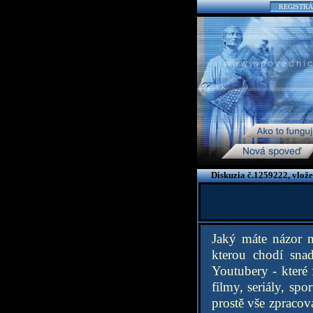
REGISTRÁ
Diskuzia č.1259222, vlož
Jaký máte názor n
kterou chodí sna
Youtubery - které
filmy, seriály, sp
prostě vše zpracov