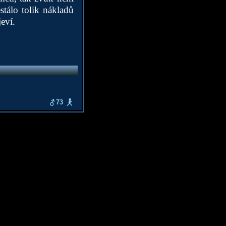
stálo tolik nákladů
eví.
73