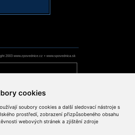
ight 2003 www.zpovednice.cz + www.spovednica.sk
bory cookies
užívají soubory cookies a další sledovací nástroje s
elského prostředí, zobrazení přizpůsobeného obsahu
těvnosti webových stránek a zjištění zdroje