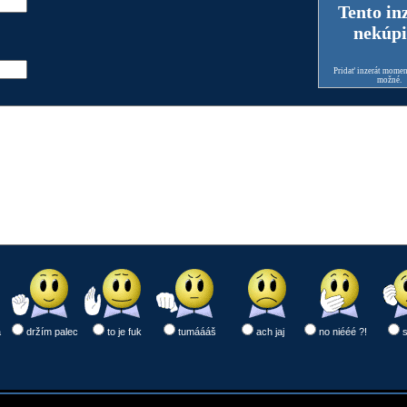
Tento in
nekúpi
Pridať inzerát moment
možné.
a
držím palec
to je fuk
tumáááš
ach jaj
no niééé ?!