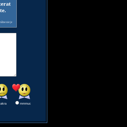
zerat
te.
álne nie je
sakra
mmmuc