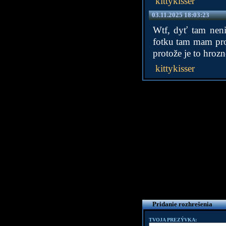
kittykisser
03.11.2025 18:03:23
Wtf, dyť tam nen
fotku tam mam pro 
protože je to hroz
kittykisser
Pridanie rozhrešenia
TVOJA PREZÝVKA: