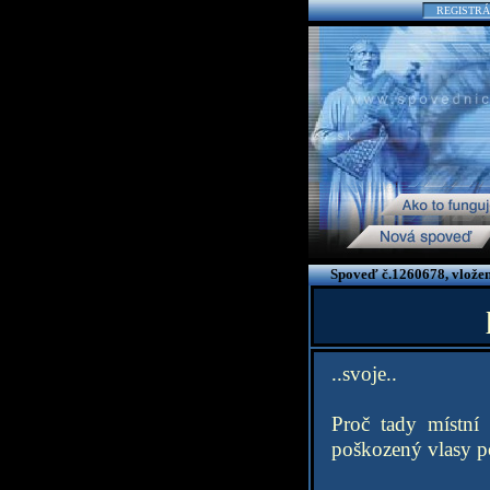
REGISTRÁ
Spoveď č.1260678, vložen
..svoje..
Proč tady místní 
poškozený vlasy