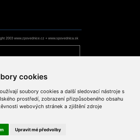
ight 2003 www.zpovednice.cz + www.spovednica.sk
bory cookies
užívají soubory cookies a další sledovací nástroje s
elského prostředí, zobrazení přizpůsobeného obsahu
těvnosti webových stránek a zjištění zdroje
ám
Upravit mé předvolby