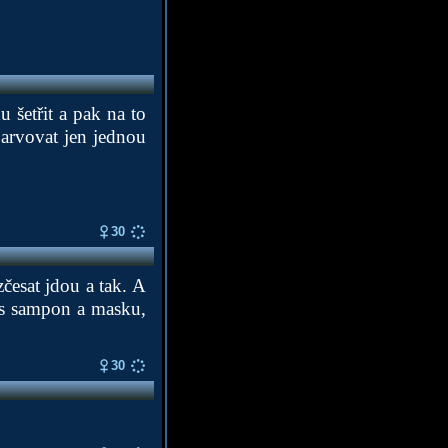
 šetřit a pak na to
arvovat jen jednou
30
zčesat jdou a tak. A
oss sampon a masku,
30