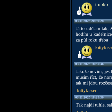
trubko
03.11.2025 20:39:28
Já to udělam tak, 
hodím u kadeřnice
za půl roku třeba
kittykiss
03.11.2025 18:55:36
Jakože nevím, jestl
musim říct, že nor
tak mi jdou rozčesa
kittykisser
03.11.2025 18:25:30
Tak najdi tuhle, sal