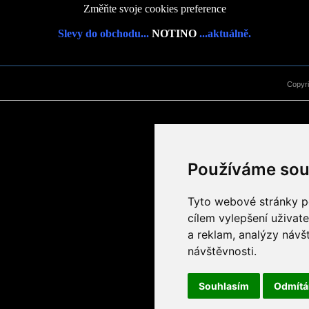
Změňte svoje cookies preference
Slevy do obchodu...
NOTINO
...aktuálně.
Copyr
Používáme sou
Tyto webové stránky po
cílem vylepšení uživat
a reklam, analýzy návš
návštěvnosti.
Souhlasím
Odmít