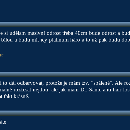
že si udělam masivní odrost třeba 40cm bude odrost a budu
 bílou a budu mít icy platinum háro a to už pak budu dob
er
i to dál odbarvovat, protože je mám tzv. "spálené". Ale ro
málně rozčesat nejdou, ale jak mam Dr. Santé anti hair l
t fakt krásně.
áte