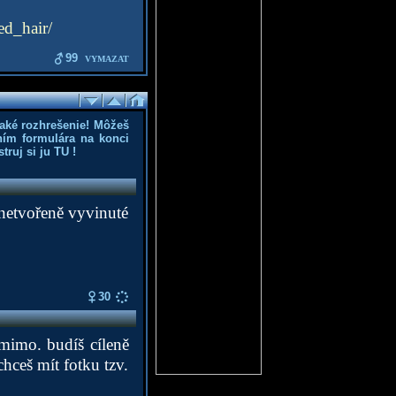
ed_hair/
99
VYMAZAT
aké rozhrešenie! Môžeš
ním formulára na konci
truj si ju
TU
!
znetvořeně vyvinuté
30
, mimo. budíš cíleně
hceš mít fotku tzv.