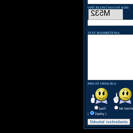
OPÍŠ BEZPEČNOSTNÝ KÓD:
TEXT ROZHREŠENIA:
PRILOŽ SMAILÍKA:
jupííí
tak bach
(
žiadny )