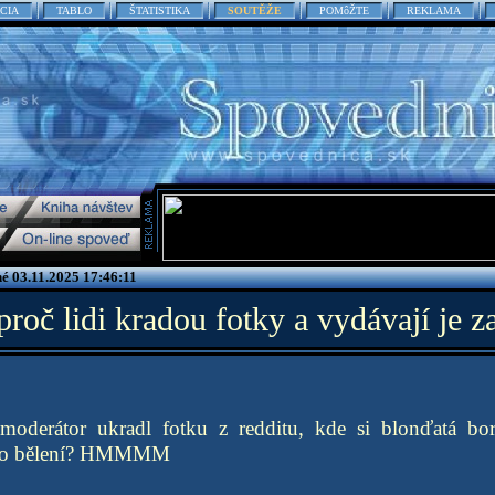
CIA
TABLO
ŠTATISTIKA
SOUTĚŽE
POMôŽTE
REKLAMA
é 03.11.2025 17:46:11
proč lidi kradou fotky a vydávají je z
moderátor ukradl fotku z redditu, kde si blonďatá bo
 po bělení? HMMMM