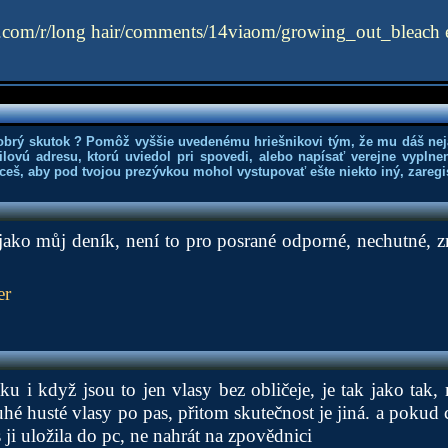
t.com/r/long hair/comments/14viaom/growing_out_bleach 
obrý skutok ? Pomôž vyššie uvedenému hriešnikovi tým, že mu dáš nej
lovú adresu, ktorú uviedol pri spovedi, alebo napísať verejne vyplne
hceš, aby pod tvojou prezývkou mohol vystupovať ešte niekto iný, zaregis
 jako můj deník, není to pro posrané odporné, nechutné, 
er
tku i když jsou to jen vlasy bez obličeje, je tak jako tak
hé husté vlasy po pas, přitom skutečnost je jiná. a pokud c
s ji uložila do pc, ne nahrát na zpovědnici