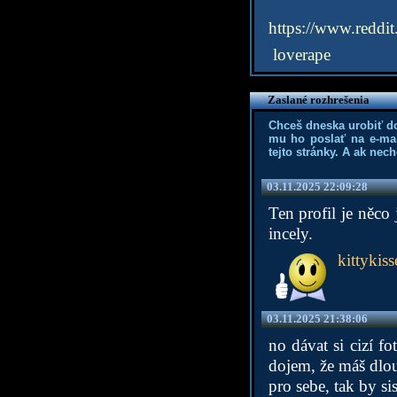
https://www.reddi
loverape
Zaslané rozhrešenia
Chceš dneska urobiť d
mu ho poslať na e-mai
tejto stránky. A ak nec
03.11.2025 22:09:28
Ten profil je něco
incely.
kittykiss
03.11.2025 21:38:06
no dávat si cizí fo
dojem, že máš dlou
pro sebe, tak by si