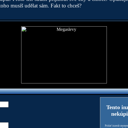
oho musíš udělat sám. Fakt to chceš?
Tento in
nekúpi
Pridať inzerát moment