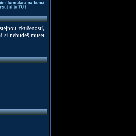
ním formulára na konci
truj si ju
TU
!
 stejnou zkušeností,
i si nebudeš muset