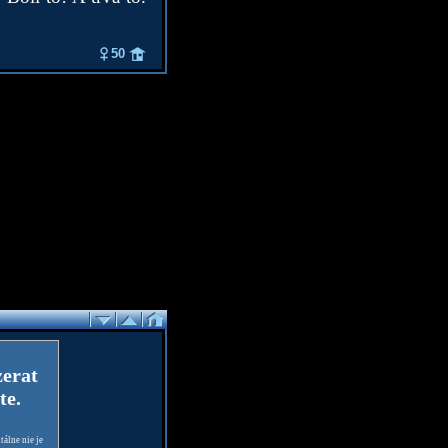
50
zerat
te.
álne nie je