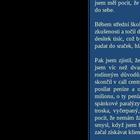
jsem měl pocit, že
do sebe.
Během střední ško
zkušenosti a točil 
desítek tisíc, což
padat do sraček, h
Pak jsem zjistil, 
jsem víc než dva
rodinným důvodům
skončil v call cen
posílat peníze a 
milionu, o ty pení
spánkové paralýzy
troska, vyčerpaný
pocit, že nemám žá
smysl, když jsem f
začal získávat klie