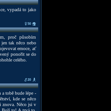
ce, vypadá to jako
50
tím, proč působím
 jen tak něco nebo
rojevovat emoce, ať
avený ponořit se do
tohohle celého.
20
a a tobě bude lépe -
ětství, kde se něco
i znova. Něco jsi v
Bolí to! A trvá to.