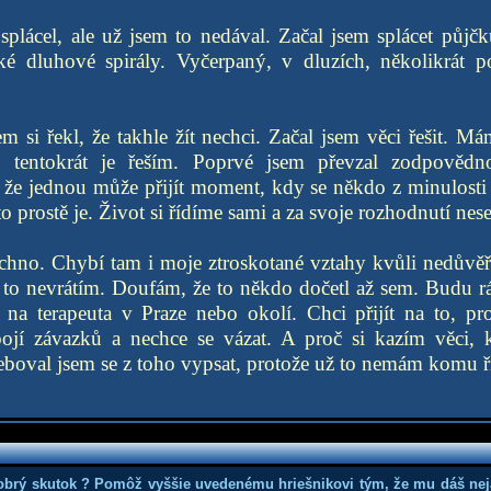
splácel, ale už jsem to nedával. Začal jsem splácet půjč
ké dluhové spirály. Vyčerpaný, v dluzích, několikrát 
em si řekl, že takhle žít nechci. Začal jsem věci řešit. M
ale tentokrát je řeším. Poprvé jsem převzal zodpovědn
že jednou může přijít moment, kdy se někdo z minulosti 
to prostě je. Život si řídíme sami a za svoje rozhodnutí ne
hno. Chybí tam i moje ztroskotané vztahy kvůli nedůvěře
 to nevrátím. Doufám, že to někdo dočetl až sem. Budu rá
 na terapeuta v Praze nebo okolí. Chci přijít na to, p
bojí závazků a nechce se vázat. A proč si kazím věci, k
třeboval jsem se z toho vypsat, protože už to nemám komu ří
obrý skutok ? Pomôž vyššie uvedenému hriešnikovi tým, že mu dáš nej