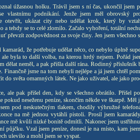
znal úžasnou holku. Trávil jsem s ní čas, ukončil jsem 
se vlastnímu podnikání. Jenže jsem měl obrovský p
 otevřít, ukázat city nebo udělat krok, který by vzt
o a tehdy se to celé zlomilo. Začalo vyhoření, totální nech
huť převzít zodpovědnost za svoje činy. Jen jsem všechno s
 kamarád, že potřebuje udělat něco, co nebylo úplně supe
 ale byla to další volba, na kterou hrdý nejsem. Pořád js
sem dělat neměl, a pak přišla další rána. Rodinný příslušn
e. Finančně jsme na tom nebyli nejlépe a já jsem chtěl p
it do světa omamných látek. Ne jako uživatel, ale jako pro
ce, ale pak přišel den, kdy se všechno obrátilo. Přišel p
e pokud neseženu peníze, skončím někde ve škarpě. Měl js
 jsem pod neskutečným tlakem, chodily výhružné telefonát
once na mě jednou vytáhli pistoli. Prosil jsem kamarády
nce mě kvůli nízké bonitě odmítli. Nakonec jsem ustřihn
ní půjčku. Vzal jsem peníze, donesl je na místo, kam jsem
ch ulevilo a mohl jsem se vyspat.