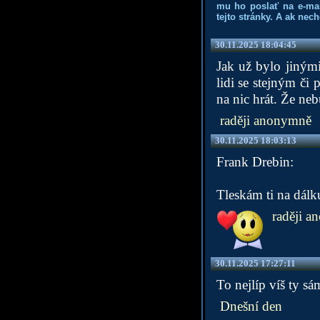
mu ho poslať na e-mai
tejto stránky. A ak nec
30.11.2025 18:04:45
Jak už bylo jinými 
lidi se stejným č
na nic hrát. Že ne
raději anonymně
30.11.2025 18:03:13
Frank Drebin:
Tleskám ti na dálk
raději a
30.11.2025 17:27:11
To nejlíp víš ty s
Dnešní den