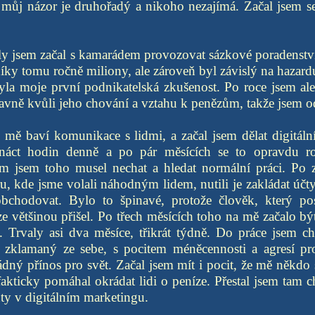
 můj názor je druhořadý a nikoho nezajímá. Začal jsem s
ly jsem začal s kamarádem provozovat sázkové poradenstv
díky tomu ročně miliony, ale zároveň byl závislý na hazardu.
 byla moje první podnikatelská zkušenost. Po roce jsem ale
lavně kvůli jeho chování a vztahu k penězům, takže jsem o
že mě baví komunikace s lidmi, a začal jsem dělat digitál
náct hodin denně a po pár měsících se to opravdu roz
 jsem toho musel nechat a hledat normální práci. Po z
tru, kde jsme volali náhodným lidem, nutili je zakládat účt
obchodovat. Bylo to špinavé, protože člověk, který p
ze většinou přišel. Po třech měsících toho na mě začalo bý
. Trvaly asi dva měsíce, třikrát týdně. Do práce jsem ch
, zklamaný ze sebe, s pocitem méněcennosti a agresí pr
dný přínos pro svět. Začal jsem mít i pocit, že mě někdo 
akticky pomáhal okrádat lidi o peníze. Přestal jsem tam 
nty v digitálním marketingu.