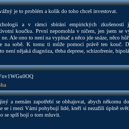
 vážný je to problém a kolik do toho chceš investovat.
ologii a v rámci sbírání empirických zkušeností j
životní koučku. První nepomohla v ničem, jen jsem se v
ne. Ale ono to není na vypínač a něco jde snáze, něco hůř.
e na sobě. K tomu ti může pomoci právě ten kouč. Da
o není nějaká diagnóza, třeba deprese, schizofrenie, bipol
e/EVnv1WGu0OQ
Bha
iný a nemám zapotřebí se obhajovat, abych někomu dok
 se i mezi Vámi pohybují lidé, kteří si nezažili úplně svět
 se spíš bojí o tom mluvit.