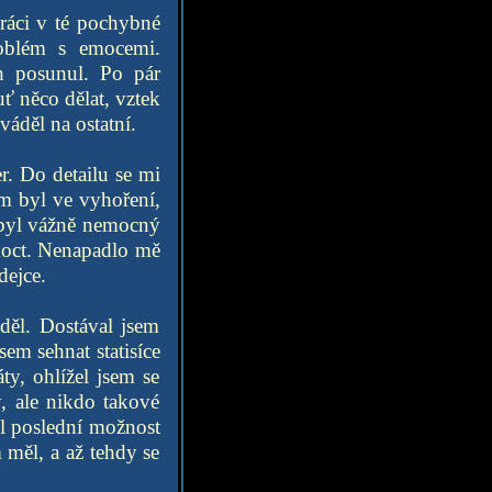
práci v té pochybné
roblém s emocemi.
ah posunul. Po pár
uť něco dělat, vztek
váděl na ostatní.
r. Do detailu se mi
em byl ve vyhoření,
ík byl vážně nemocný
omoct. Nenapadlo mě
dejce.
oděl. Dostával jsem
em sehnat statisíce
y, ohlížel jsem se
, ale nikdo takové
ul poslední možnost
 měl, a až tehdy se