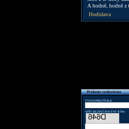
A hodně, hodně z t
Hodislava
Pridanie rozhrešenia
TVOJA PREZÝVKA:
OPÍŠ BEZPEČNOSTNÝ KÓD: