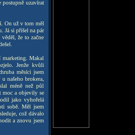
e postupně uzavírat
í. On už v tom měl
 Já si přišel na pár
 věděl, že to začne
dešel.
ní marketing. Makal
jelo. Jenže kvůli
hruba měsíci jsem
y u našeho brokera,
oslal méně než půl
t moc a objevily se
odil jako vyhořelá
oti sobě. Měl jsem
sleduje, což dávalo
chodit a znovu jsem