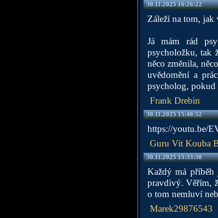
30.11.2025 16:26:22
Záleží na tom, jak
Já mám rád psych
psycholožku, tak 
něco změnila, něco 
uvědomění a prác
psycholog, pokud t
Frank Drebin
30.11.2025 15:48:52
https://youtu.b
Guru Vit Kouba 
30.11.2025 15:33:38
Každý má příběh j
pravdivý. Věřím, že
o tom nemluví nebo
Marek29876543