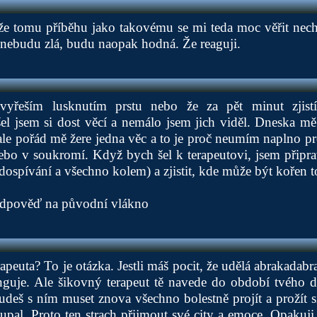
že tomu příběhu jako takovému se mi teda moc věřit nech
nebudu zlá, budu naopak hodná. Že reaguji.
vyřeším lusknutím prstu nebo že za pět minut zjis
el jsem si dost věcí a nemálo jsem jich viděl. Dneska mě
le pořád mě žere jedna věc a to je proč neumím naplno p
nebo v soukromí. Když bych šel k terapeutovi, jsem připr
 dospívání a všechno kolem) a zjistit, kde může být kořen 
odpověď na původní vlákno
erapeuta? To je otázka. Jestli máš pocit, že udělá abrakadabr
nguje. Ale šikovný terapeut tě navede do období tvého d
budeš s ním muset znova všechno bolestně projít a prožít s
upal. Proto ten strach přijmout své city a emoce. Opakuji. 