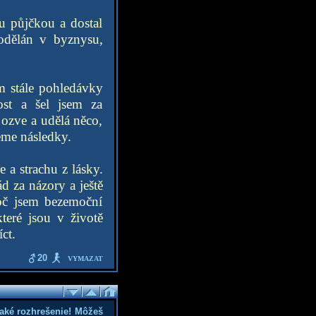
ku půjčkou a dostal
podělán v byznysu,
ám stále pohledávky
ost a šel jsem za
ozve a udělá něco,
seme následky.
 a strachu z lásky.
d za názory a ještě
roč jsem bezemoční
teré jsou v životě
ct.
20
VYMAZAT
aké rozhrešenie! Môžeš