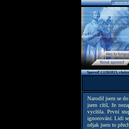
REGISTRÁ
Spoveď č.1261815, vložen
Narodil jsem se do
jsem cítil, že ne
vycítila. První st
ignorování. Lidi s
nějak jsem to přech