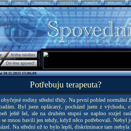
CIA
TABLO
ŠTATISTIKA
SOUTĚŽE
POMôŽTE
REKLAMA
é 30.11.2025 15:06:08
Potřebuju terapeuta?
 obyčejné rodiny střední třídy. Na první pohled normální ž
zapadám. Byl jsem oplácaný, pocházel jsem z východu, 
upeň ještě šel, ale na druhém stupni se naplno rozjel r
e se mnou bavili jen tehdy, když něco potřebovali. Nebyl j
ázel. Na střední už to bylo lepší, diskriminace tam nebyla 