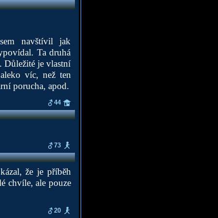
sem navštívil jak
ypovídal. Ta druhá
 Důležité je vlastní
leko víc, než ten
ární porucha, apod.
44
73
ázal, že je příběh
lé chvíle, ale pouze
20