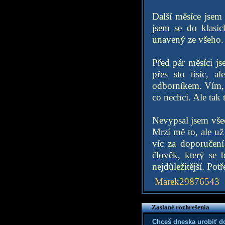
Další měsíce jsem 
jsem se do klasic
unavený ze všeho.
Před pár měsíci js
přes sto tisíc, 
odborníkem. Vím, 
co nechci. Ale tak 
Nevypsal jsem všec
Mrzí mě to, ale už
víc za doporučení
člověk, který se 
nejdůležitější. Po
Marek29876543
Zaslané rozhrešenia
Chceš dneska urobiť d