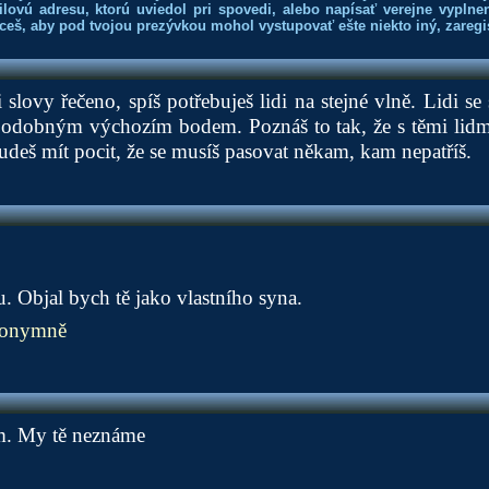
lovú adresu, ktorú uviedol pri spovedi, alebo napísať verejne vyplne
hceš, aby pod tvojou prezývkou mohol vystupovať ešte niekto iný, zaregis
slovy řečeno, spíš potřebuješ lidi na stejné vlně. Lidi se
i podobným výchozím bodem. Poznáš to tak, že s těmi lidm
budeš mít pocit, že se musíš pasovat někam, kam nepatříš.
u. Objal bych tě jako vlastního syna.
nonymně
ám. My tě neznáme