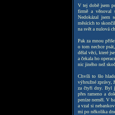
V tej době jsem po
firmě a věnoval 
Nedokázal jsem se
měsících to skončil
na svět a nulová c
Pak za mnou přišel
o tom nechce psát,
dělal věci, které j
a čekala ho operac
nic jiného než skoč
Chvíli to šlo hlad
výhružné zprávy, ž
za čtyři dny. Byl
přes rameno a dok
peníze neměl. V ba
a vzal si nebankov
mi po několika dne