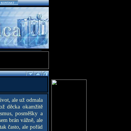
KONTAKT
ivot, ale už odmala
což děcka okamžitě
asismus, posměšky a
sem brán vážně, ale
tak často, ale pořád