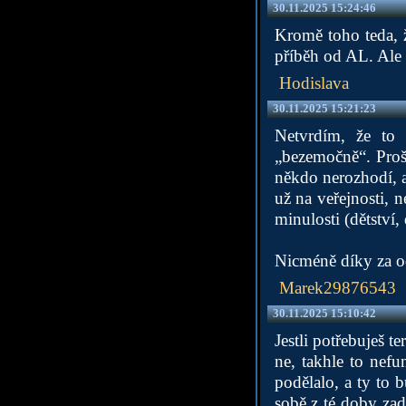
30.11.2025 15:24:46
Kromě toho teda, 
příběh od AL. Ale 
Hodislava
30.11.2025 15:21:23
Netvrdím, že to 
„bezemočně“. Proš
někdo nerozhodí, a
už na veřejnosti, 
minulosti (dětství,
Nicméně díky za 
Marek29876543
30.11.2025 15:10:42
Jestli potřebuješ t
ne, takhle to nefu
podělalo, a ty to 
sobě z té doby zad