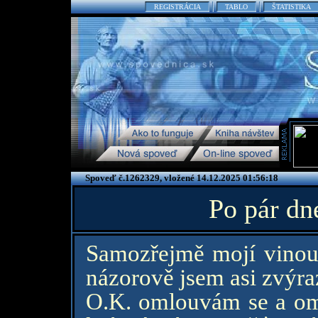
REGISTRÁCIA
TABLO
ŠTATISTIKA
Spoveď č.1262329, vložené 14.12.2025 01:56:18
Po pár dn
Samozřejmě mojí vinou. 
názorově jsem asi zvýraz
O.K. omlouvám se a om