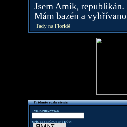
Jsem Amík, republikán.
Mám bazén a vyhřívanou
Tady na Floridě
Pridanie rozhrešenia
TVOJA PREZÝVKA:
OPÍŠ BEZPEČNOSTNÝ KÓD: