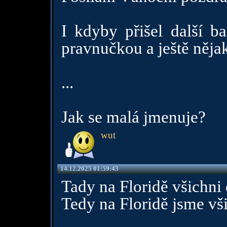
I kdyby přišel další ba
pravnučkou a ještě nějaký
...
Jak se malá jmenuje?
wut
14.12.2025 01:59:43
Tady na Floridě všichni
Tedy na Floridě jsme vši