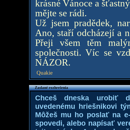
krásné Vánoce a šťastný
mějte se rádi.
Už jsem pradědek, nar
Ano, staří odcházejí a 
Přeji všem těm malým
společnosti. Víc se vz
NÁZOR.
Quakie
Zaslané rozhrešenia
Chceš dneska urobiť 
uvedenému hriešnikovi tý
Môžeš mu ho poslať na e-m
spovedi, alebo napísať ver