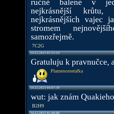
ručně balené v jedn
nejkrásnější krůtu
nejkrásnějších vajec j
stromem nejnovější
samozřejmě.
7C2G
14.12.2025 05:31:24
Gratuluju k pravnučce, at
Plamenometařka
14.12.2025 04:07:59
wut: jak znám Quakieho,
B2H9
14.12.2025 02:40:08