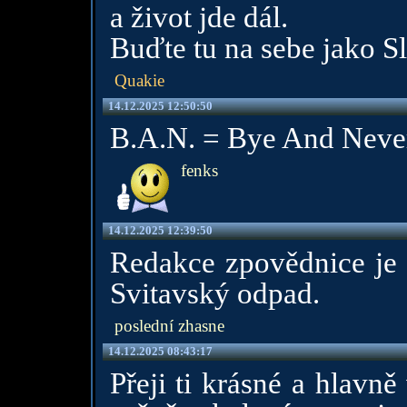
a život jde dál.
Buďte tu na sebe jako S
Quakie
14.12.2025 12:50:50
B.A.N. = Bye And Never
fenks
14.12.2025 12:39:50
Redakce zpovědnice je u
Svitavský odpad.
poslední zhasne
14.12.2025 08:43:17
Přeji ti krásné a hlavn