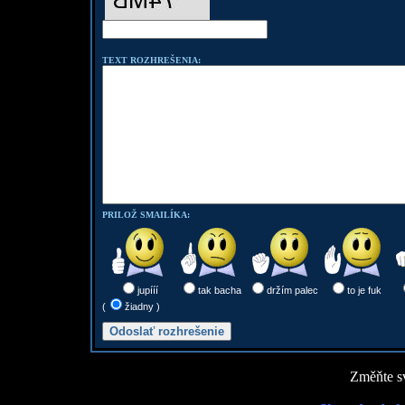
TEXT ROZHREŠENIA:
PRILOŽ SMAILÍKA:
jupííí
tak bacha
držím palec
to je fuk
(
žiadny )
Změňte sv