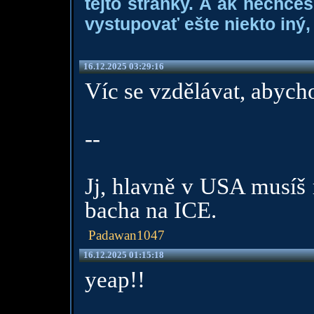
tejto stránky. A ak nechce
vystupovať ešte niekto iný, 
16.12.2025 03:29:16
Víc se vzdělávat, aby
--
Jj, hlavně v USA musíš 
bacha na ICE.
Padawan1047
16.12.2025 01:15:18
yeap!!