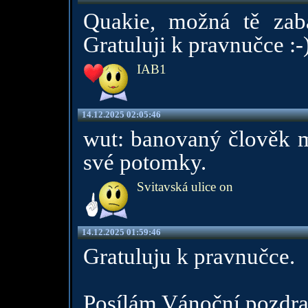
Quakie, možná tě zaba
Gratuluji k pravnučce :-)
IAB1
14.12.2025 02:05:46
wut: banovaný člověk 
své potomky.
Svitavská ulice on
14.12.2025 01:59:46
Gratuluju k pravnučce.
Posílám Vánoční pozdra