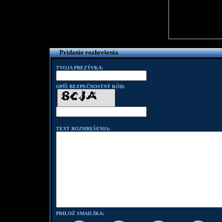
Pridanie rozhrešenia
TVOJA PREZÝVKA:
OPÍŠ BEZPEČNOSTNÝ KÓD:
TEXT ROZHREŠENIA:
PRILOŽ SMAILÍKA: