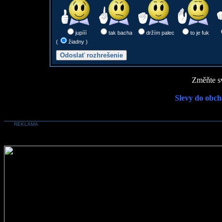
jupííí
tak bacha
držím palec
to je fuk
(
žiadny )
Změňte sv
Slevy do obch
REKLAMA