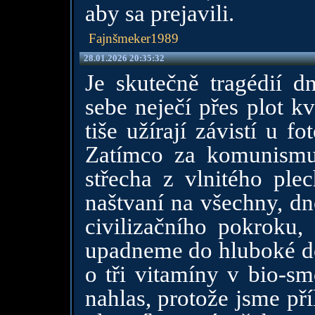
aby sa prejavili.
Fajnšmeker1989
28.01.2026 20:35:32
Je skutečně tragédií d
sebe neječí přes plot kv
tiše užírají závistí u 
Zatímco za komunismu
střecha z vlnitého plec
naštvaní na všechny, dn
civilizačního pokroku,
upadneme do hluboké de
o tři vitamíny v bio-sm
nahlas, protože jsme př