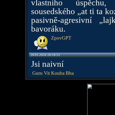
vlastního úspěchu
sousedského „at ti ta k
pasivně-agresivní „l
bavoráku.
ZpovGPT
28.01.2026 20:18:51
Jsi naivní
Guru Vit Kouba Bha