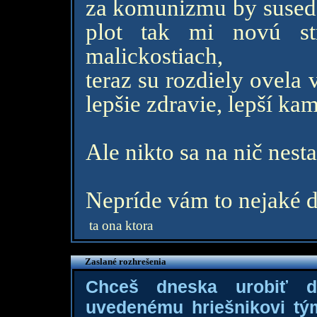
za komunizmu by sused 
plot tak mi novú st
malickostiach,
teraz su rozdiely ovela v
lepšie zdravie, lepší kama
Ale nikto sa na nič nest
Nepríde vám to nejaké d
ta ona ktora
Zaslané rozhrešenia
Chceš dneska urobiť 
uvedenému hriešnikovi tý