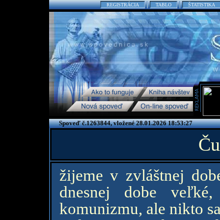
REGISTRÁCIA
TABLO
ŠTATISTIKA
Spoveď č.1263844, vložené 28.01.2026 18:53:27
Ču
žijeme v zvláštnej dob
dnesnej dobe veľké,
komunizmu, ale nikto sa 