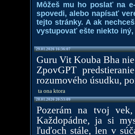
Môžeš mu ho poslať na e-m
spovedi, alebo napísať ver
tejto stránky. A ak nechce
vystupovať ešte niekto iný, 
29.01.2026 16:36:07
Guru Vit Kouba Bha nie
ZpovGPT predstieranie
rozumového úsudku, po
ta ona ktora
28.01.2026 20:53:09
Pozerám na tvoj vek,
Každopádne, ja si mysl
ľuďoch stále, len v súč