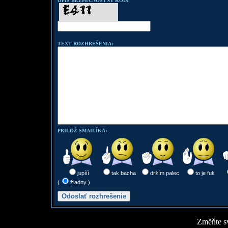
OPÍŠ BEZPEČNOSTNÝ KÓD:
TEXT ROZHREŠENIA:
PRILOŽ SMAILÍKA:
jupííí
tak bacha
držím palec
to je fuk
(
žiadny )
Změňte sv