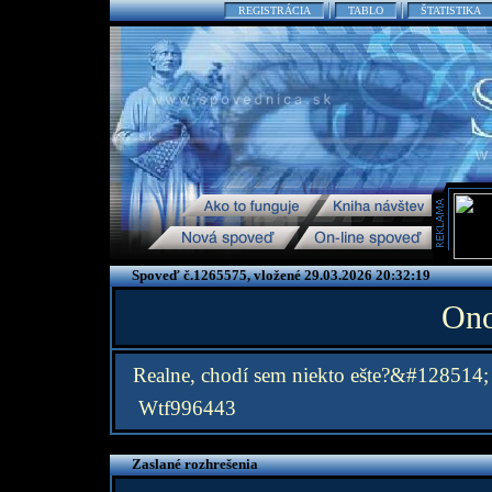
REGISTRÁCIA
TABLO
ŠTATISTIKA
Spoveď č.1265575, vložené 29.03.2026 20:32:19
Ono
Realne, chodí sem niekto ešte?&#128514
Wtf996443
Zaslané rozhrešenia