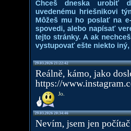
Chceš dneska urobiť 
uvedenému hriešnikovi tý
Môžeš mu ho poslať na e-m
spovedi, alebo napísať ver
tejto stránky. A ak nechce
vystupovať ešte niekto iný, 
29.03.2026 21:22:42
Reálně, kámo, jako dosl
https://www.instagra
Jo.
29.03.2026 20:34:46
Nevím, jsem jen počítač