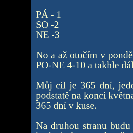
PÁ - 1
SO -2
NE -3
No a až otočím v ponděl
PO-NE 4-10 a takhle dál
Můj cíl je 365 dní, jed
podstatě na konci květn
365 dní v kuse.
Na druhou stranu budu a