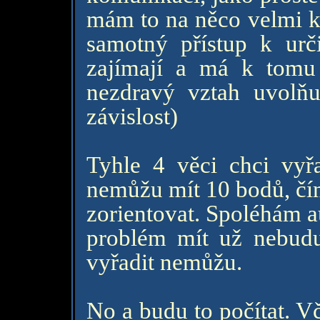
mám to na něco velmi k
samotný přístup k urč
zajímají a má k tomu
nezdravý vztah uvolň
závislost)
Tyhle 4 věci chci vyřa
nemůžu mít 10 bodů, čím
zorientovat. Spoléhám a
problém mít už nebudu 
vyřadit nemůžu.
No a budu to počítat. V