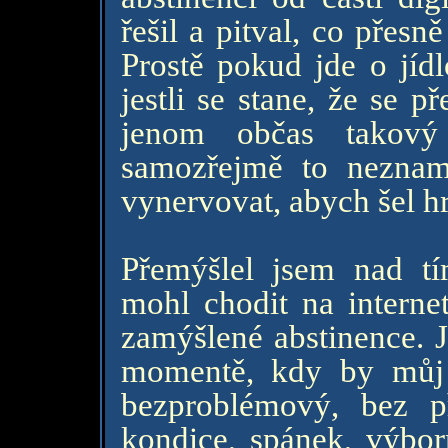
řešil a pitval, co přes
Prostě pokud jde o jíd
jestli se stane, že se 
jenom občas takový
samozřejmě to neznam
vynervovat, abych šel hrá
Přemýšlel jsem nad tí
mohl chodit na interne
zamýšlené abstinence. J
momentě, kdy by můj 
bezproblémový, bez p
kondice, spánek, výbor