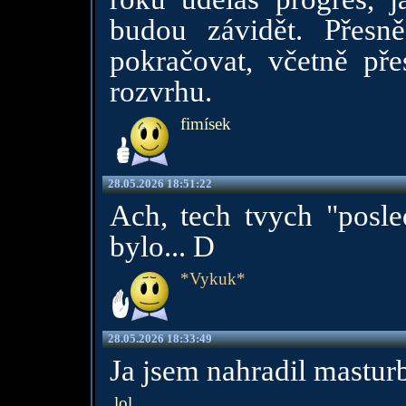
budou závidět. Přesn
pokračovat, včetně př
rozvrhu.
fimísek
28.05.2026 18:51:22
Ach, tech tvych "posle
bylo... D
*Vykuk*
28.05.2026 18:33:49
Ja jsem nahradil masturb
lol