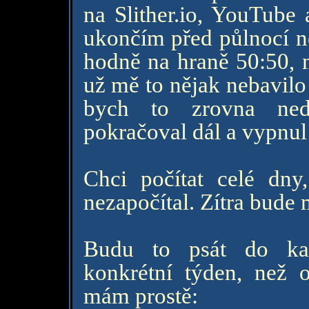
na Slither.io, YouTube 
ukončím před půlnocí ne
hodně na hraně 50:50, 
už mě to nějak nebavilo
bych to zrovna ned
pokračoval dál a vypnul 
Chci počítat celé dn
nezapočítal. Zítra bude 
Budu to psát do ka
konkrétní týden, než 
mám prostě: