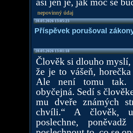
asi jen je, jak moc se b
nepovinný údaj
28.05.2026 13:05:23
Příspěvek porušoval zákony
28.05.2026 13:01:18
Člověk si dlouho myslí, 
že je to vášeň, horečka
Ale není tomu tak. V
obyčejná. Sedí s člověk
mu dveře známých str
chvíli.“ A člověk, 
poslechne, poněvadž
poslechnout to, co se o