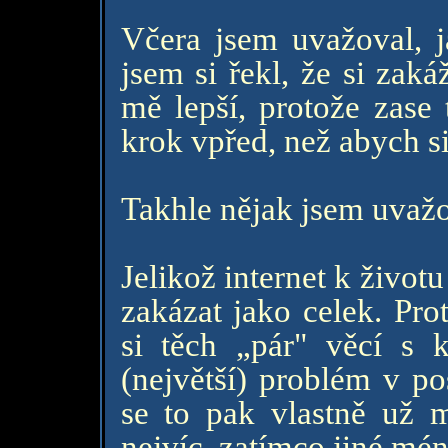
Včera jsem uvažoval, j
jsem si řekl, že si zak
mě lepší, protože zase
krok vpřed, než abych s
Takhle nějak jsem uvažo
Jelikož internet k život
zakázat jako celek. Pro
si těch „pár" věcí s
(největší) problém v po
se to pak vlastně už m
nejvíc, zatímco jiné mé