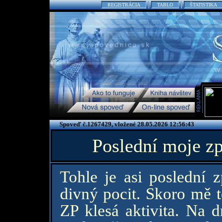
REGISTRÁCIA
TABLO
ŠTATISTIKA
Spoveď č.1267429, vložené 28.05.2026 12:56:43
Poslední moje z
Tohle je asi poslední 
divný pocit. Skoro mě t
ZP klesá aktivita. Na 