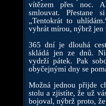
vítězem přes noc. A
smlouvat. Přestane s
„Tentokrát to uhlídám.
vyhrát mírou, nýbrž jen 
365 dní je dlouhá cest
skládá jen ze dnů. Ni
vydrží pátek. Pak sob
obyčejnými dny se poma
Možná jednou přijde ch
stolu a zjistíte, že už v
bojoval, nýbrž proto, že