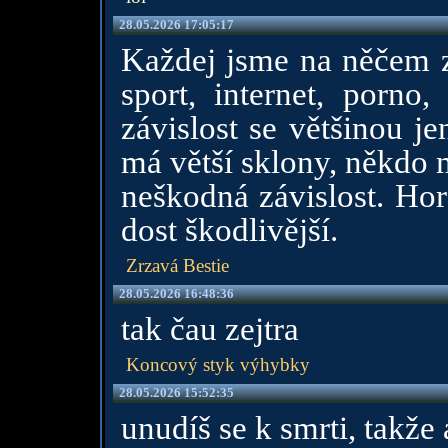
28.05.2026 17:05:17
Každej jsme na něčem za
sport, internet, porno,
závislost se většinou j
má větší sklony, někdo m
neškodná závislost. Hor
dost škodlivější.
Zrzavá Bestie
28.05.2026 16:48:36
tak čau zejtra
Koncový styk výhybky
28.05.2026 15:52:35
unudíš se k smrti, takže a