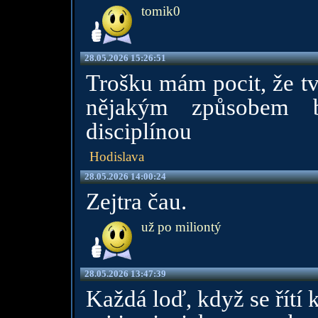
tomik0
28.05.2026 15:26:51
Trošku mám pocit, že tvo
nějakým způsobem bo
disciplínou
Hodislava
28.05.2026 14:00:24
Zejtra čau.
už po miliontý
28.05.2026 13:47:39
Každá loď, když se řítí k