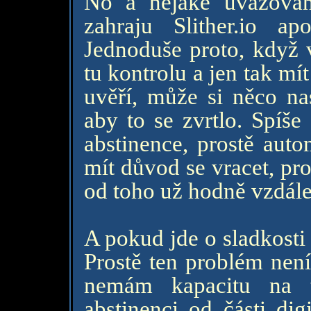
No a nějaké uvažován
zahraju Slither.io a
Jednoduše proto, když 
tu kontrolu a jen tak mí
uvěří, může si něco nas
aby to se zvrtlo. Spíš
abstinence, prostě auto
mít důvod se vracet, pr
od toho už hodně vzdál
A pokud jde o sladkosti 
Prostě ten problém není
nemám kapacitu na t
abstinenci od části dig