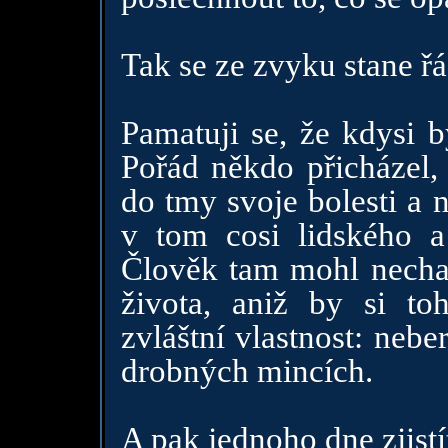
Tak se ze zvyku stane řá
Pamatuji se, že kdysi b
Pořád někdo přicházel,
do tmy svoje bolesti a 
v tom cosi lidského a
Člověk tam mohl nechat
života, aniž by si to
zvláštní vlastnost: neb
drobných mincích.
A pak jednoho dne zjistíte