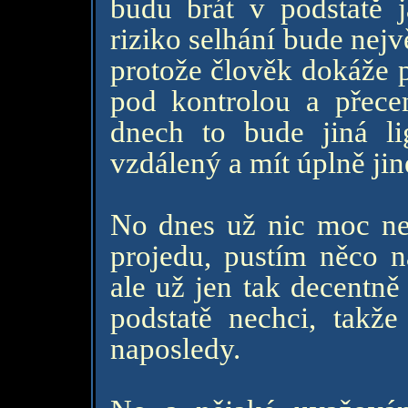
budu brát v podstatě j
riziko selhání bude nejv
protože člověk dokáže p
pod kontrolou a přece
dnech to bude jiná l
vzdálený a mít úplně ji
No dnes už nic moc nepl
projedu, pustím něco na
ale už jen tak decentně
podstatě nechci, takž
naposledy.