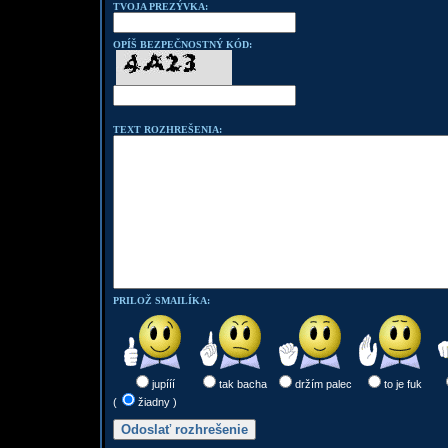
TVOJA PREZÝVKA:
OPÍŠ BEZPEČNOSTNÝ KÓD:
TEXT ROZHREŠENIA:
PRILOŽ SMAILÍKA:
jupííí
tak bacha
držím palec
to je fuk
(
žiadny )