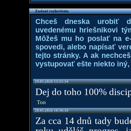
Zaslané rozhrešenia
Chceš dneska urobiť 
uvedenému hriešnikovi tý
Môžeš mu ho poslať na e-m
spovedi, alebo napísať ver
tejto stránky. A ak nechce
vystupovať ešte niekto iný, 
29.05.2026 13:31:34
Dej do toho 100% discip
Ton
28.05.2026 18:56:16
Za cca 14 dnů tady bude
roku uděláš progres, j