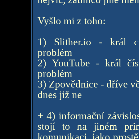
Vyšlo mi z toho:
1) Slither.io - král c
problém
2) YouTube - král čís
problém
3) Zpovědnice - dříve vě
dnes již ne
+ 4) informační závislos
stojí to na jiném pr
komunikaci, jako prostě