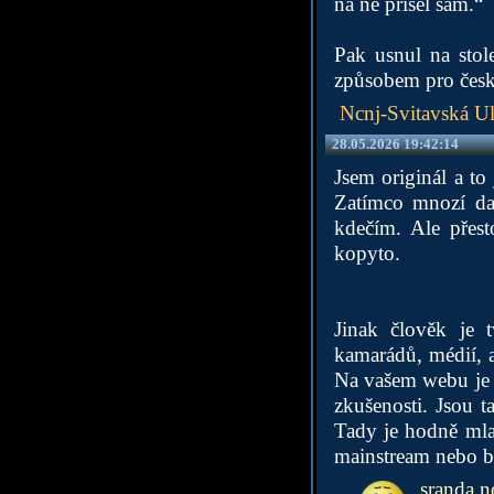
na ně přišel sám.“
Pak usnul na stol
způsobem pro české
Ncnj-Svitavská Ul
28.05.2026 19:42:14
Jsem originál a to
Zatímco mnozí dal
kdečím. Ale přest
kopyto.
Jinak člověk je 
kamarádů, médií, a
Na vašem webu je a
zkušenosti. Jsou ta
Tady je hodně mlad
mainstream nebo b
sranda n