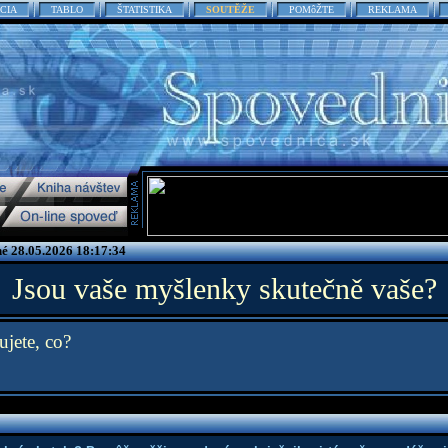
CIA
TABLO
ŠTATISTIKA
SOUTĚŽE
POMôŽTE
REKLAMA
é 28.05.2026 18:17:34
Jsou vaše myšlenky skutečně vaše?
jete, co?