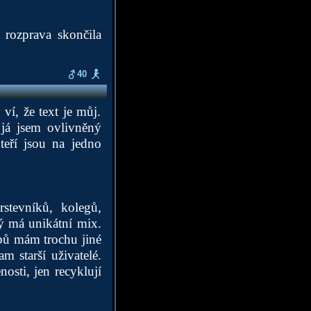
 rozprava skončila
40
ví, že text je můj.
 já jsem ovlivněný
teří jsou na jedno
stevníků, kolegů,
dý má unikátní mix.
ebů mám trochu jiné
am starší uživatelé.
osti, jen recyklují