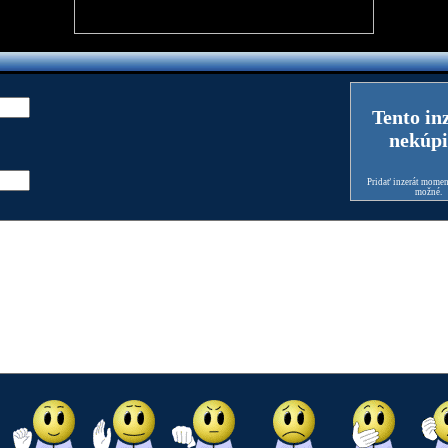
Tento in
nekúpi
Pridať inzerát moment
možné.