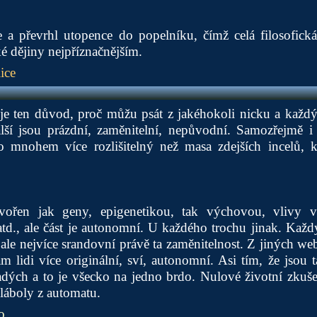
e a převrhl utopence do popelníku, čímž celá filosofická
 dějiny nejpříznačnějším.
ice
 je ten důvod, proč můžu psát z jakéhokoli nicku a každý 
ší jsou prázdní, zaměnitelní, nepůvodní. Samozřejmě i
o mnohem více rozlišitelný než masa zdejších incelů, k
tvořen jak geny, epigenetikou, tak výchovou, vlivy vr
td., ale část je autonomní. U každého trochu jinak. Kaž
le nejvíce srandovní právě ta zaměnitelnost. Z jiných w
m lidi více originální, sví, autonomní. Asi tím, že jsou t
ých a to je všecko na jedno brdo. Nulové životní zkušen
láboly z automatu.
o