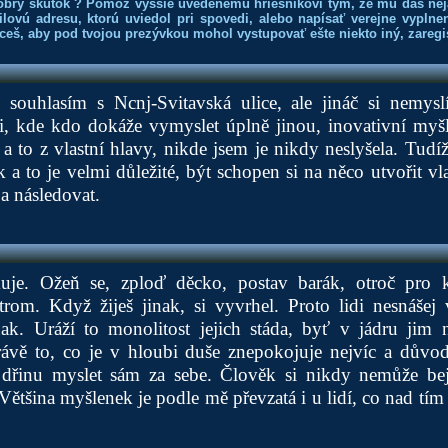
obrý skutok ? Pomôž vyššie uvedenému hriešnikovi tým, že mu dáš nej
lovú adresu, ktorú uviedol pri spovedi, alebo napísať verejne vyplne
hceš, aby pod tvojou prezývkou mohol vystupovať ešte niekto iný, zaregis
souhlasím s Ncnj-Svitavská ulice, ale jináč si nemys
, kde kdo dokáže vymyslet úplně jinou, inovativní myšl
 a to z vlastní hlavy, nikde jsem je nikdy neslyšela. Tudí
a to je velmi důležité, být schopen si na něco utvořit vla
a následovat.
ikuje. Ožeň se, zploď děcko, postav barák, otroč pro
trom. Když žiješ jinak, si vyvrhel. Proto lidi nesnášej 
ak. Uráží to monolitost jejich stáda, byť v jádru jim n
právě to, co je v hloubi duše znepokojuje nejvíc a důvo
dřinu myslet sám za sebe. Člověk si nikdy nemůže bejt 
Většina myšlenek je podle mě převzatá i u lidí, co nad tím 