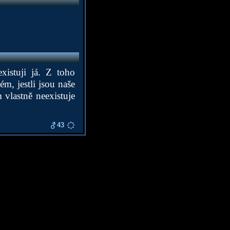
xistuji já. Z toho
m, jestli jsou naše
 vlastně neexistuje
43