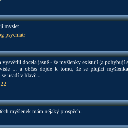
ji myslet
g psychiatr
 vysvětlil docela jasně - že myšlenky existují (a pohybují 
visle ... a občas dojde k tomu, že se plující myšlen
se usadí v hlavě...
222
i z těch myšlenek mám nějaký prospěch.