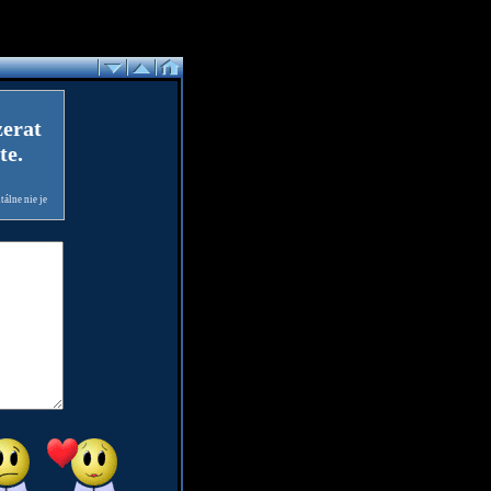
zerat
te.
álne nie je