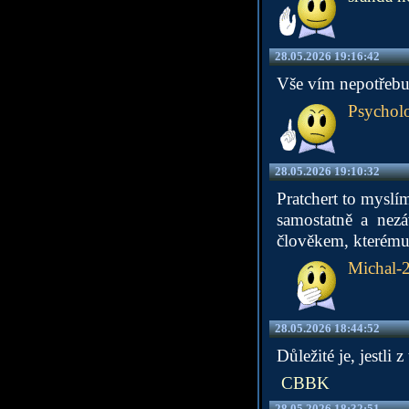
28.05.2026 19:16:42
Vše vím nepotřebu
Psycholo
28.05.2026 19:10:32
Pratchert to myslím
samostatně a nezá
člověkem, kterému 
Michal-
28.05.2026 18:44:52
Důležité je, jestl
CBBK
28.05.2026 18:32:51