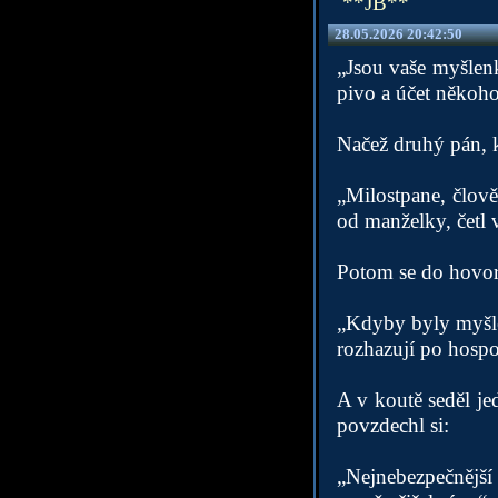
**JB**
28.05.2026 20:42:50
„Jsou vaše myšlenk
pivo a účet někoho
Načež druhý pán, kt
„Milostpane, člově
od manželky, četl 
Potom se do hovor
„Kdyby byly myšlen
rozhazují po hosp
A v koutě seděl jed
povzdechl si:
„Nejnebezpečnější 