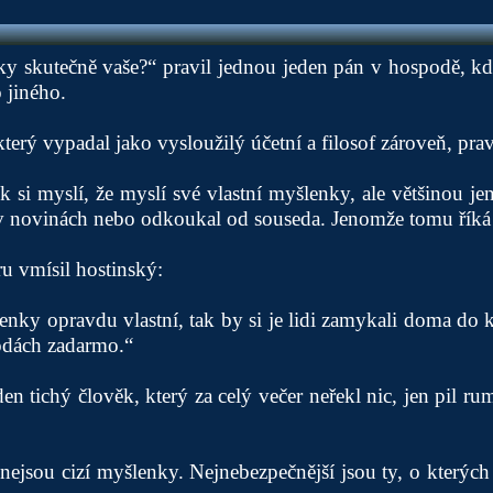
y skutečně vaše?“ pravil jednou jeden pán v hospodě, kdy
 jiného.
erý vypadal jako vysloužilý účetní a filosof zároveň, prav
k si myslí, že myslí své vlastní myšlenky, ale většinou jen
v novinách nebo odkoukal od souseda. Jenomže tomu říká 
u vmísil hostinský:
ky opravdu vlastní, tak by si je lidi zamykali doma do k
odách zadarmo.“
en tichý člověk, který za celý večer neřekl nic, jen pil ru
nejsou cizí myšlenky. Nejnebezpečnější jsou ty, o kterých 