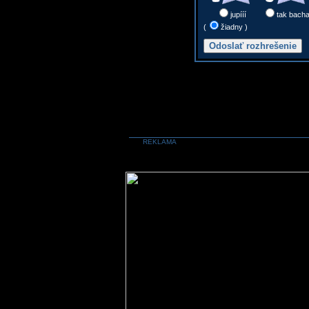
jupííí
tak bach
(
žiadny )
REKLAMA