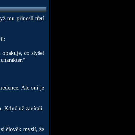
ž mu přinesli třetí
il:
 opakuje, co slyšel
charakter.“
redence. Ale oni je
m. Když už zavírali,
si člověk myslí, že