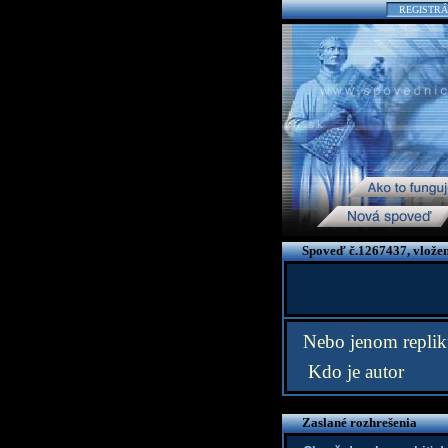
REGISTRÁ
Spoveď č.1267437, vložen
Nebo jenom repliku
Kdo je autor
Zaslané rozhrešenia