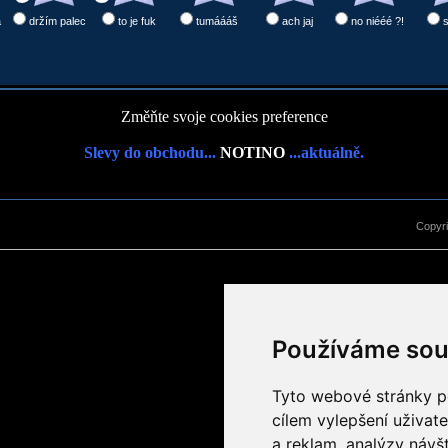
a
držím palec
to je fuk
tumáááš
ach jaj
no niééé ?!
Změňte svoje cookies preference
Slevy do obchodu...
NOTINO
...aktuálně.
Copyr
Používáme sou
Tyto webové stránky po
cílem vylepšení uživat
a reklam, analýzy návš