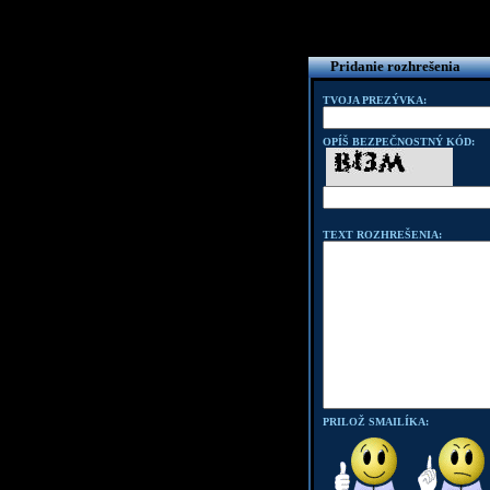
Pridanie rozhrešenia
TVOJA PREZÝVKA:
OPÍŠ BEZPEČNOSTNÝ KÓD:
TEXT ROZHREŠENIA:
PRILOŽ SMAILÍKA: