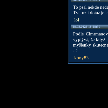
To psal nekde ne
Tvl. uz i dotaz je
lol
28.05.2026 18:28:50
Podle Cimrmanovy 
vyplývá, že když n
myšlenky skutečně 
:D
kony83