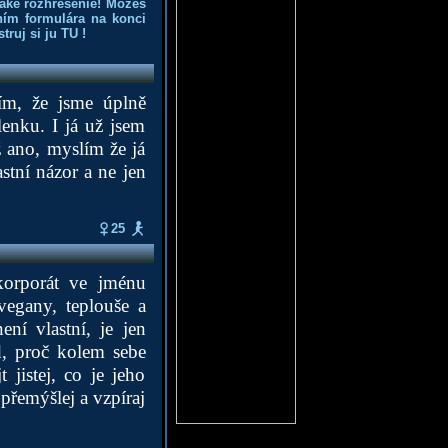
aké rozhrešenie! Môžeš
ním formulára na konci
truj si ju
TU
!
lím, že jsme úplně
enku. I já už jsem
ž ano, myslím že já
stní názor a ne jen
25
 korporát ve jménu
vegany, teplouše a
ení vlastní, je jen
d, proč kolem sebe
jistej, co je jeho
přemýšlej a vzpíraj