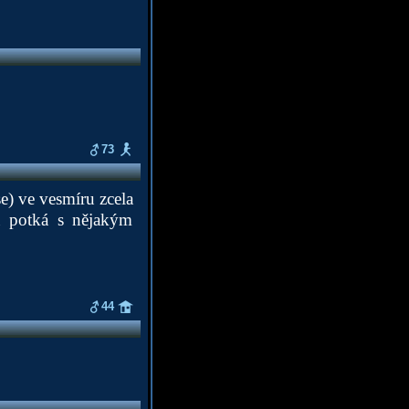
73
se) ve vesmíru zcela
ka potká s nějakým
44