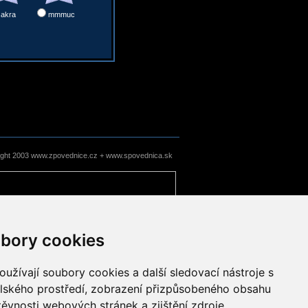
sakra
mmmuc
ight 2003 www.zpovednice.cz + www.spovednica.sk
bory cookies
užívají soubory cookies a další sledovací nástroje s
elského prostředí, zobrazení přizpůsobeného obsahu
těvnosti webových stránek a zjištění zdroje