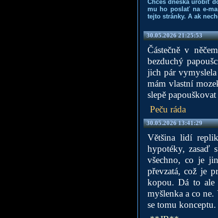
Chceš dneska urobiť d
mu ho poslať na e-mai
tejto stránky. A ak nec
30.05.2026 21:25:53
Částečně v něčem 
bezduchý papoušci
jich pár vymyslela
mám vlastní mozek 
slepě papouškovat 
Peču ráda
30.05.2026 13:41:29
Většina lidí repl
hypotéky, zasaď s
všechno, co je jin
převzatá, což je 
kopou. Dá to ale 
myšlenka a co ne. 
se tomu konceptu.