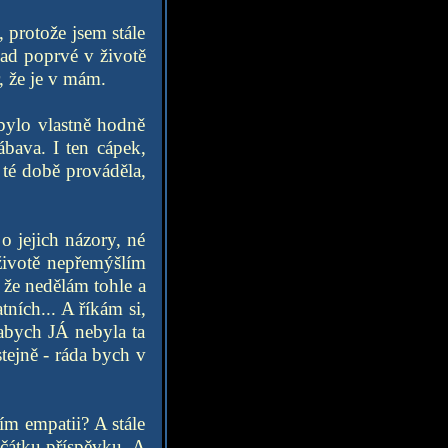
 protože jsem stále
nad poprvé v životě
, že je v mám.
 bylo vlastně hodně
ábava. I ten cápek,
 té době prováděla,
o jejich názory, né
 životě nepřemýšlím
, že nedělám tohle a
ních... A říkám si,
abych JÁ nebyla ta
stejně - ráda bych v
tím empatii? A stále
čátku příspěvku. A