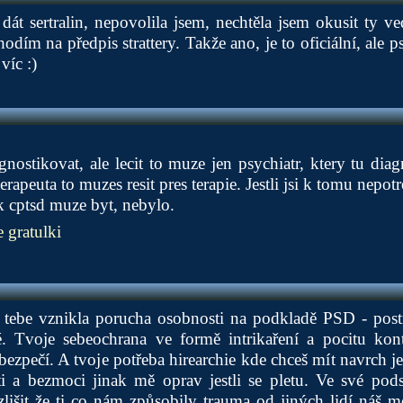
dát sertralin, nepovolila jsem, nechtěla jsem okusit ty ved
dím na předpis strattery. Takže ano, je to oficiální, ale 
víc :)
gnostikovat, ale lecit to muze jen psychiatr, ktery tu dia
rapeuta to muzes resit pres terapie. Jestli jsi k tomu nepot
ak cptsd muze byt, nebylo.
gratulki
u tebe vznikla porucha osobnosti na podkladě PSD - post
. Tvoje sebeochrana ve formě intrikaření a pocitu kont
bezpečí. A tvoje potřeba hirearchie kde chceš mít navrch j
i a bezmoci jinak mě oprav jestli se pletu. Ve své pods
lišit že ti co nám způsobily trauma od jiných lidí náš 