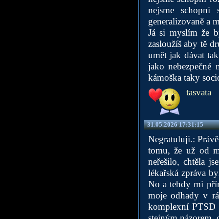
nejsme schopni 
generalizovaně a m
Já si myslím že b
zasloužíš aby tě dr
umět jak dávat tak 
jako nebezpečné m
kámoška taky soci
tasvata
31.05.2026 17:31:15
Negratuluji.: Prá
tomu, že už od m
neřešilo, chtěla 
lékařská zpráva by
No a tehdy mi pří
moje odhady v rám
komplexní PTSD se
stejným názorem, c