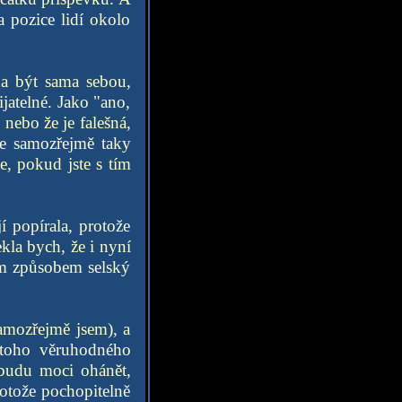
 pozice lidí okolo
ha být sama sebou,
ijatelné. Jako "ano,
nebo že je falešná,
le samozřejmě taky
, pokud jste s tím
 popírala, protože
kla bych, že i nyní
tým způsobem selský
amozřejmě jsem), a
 toho věruhodného
ebudu moci ohánět,
otože pochopitelně