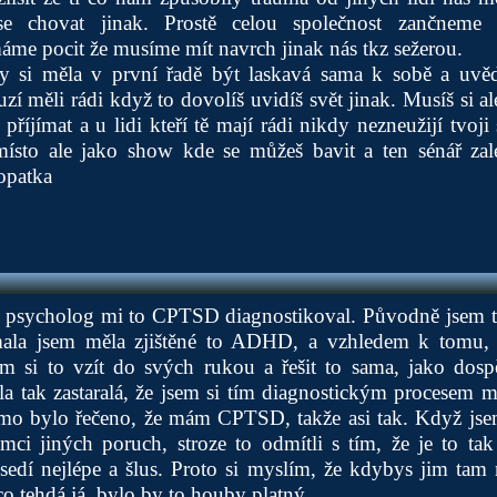
se chovat jinak. Prostě celou společnost zančneme 
áme pocit že musíme mít navrch jinak nás tkz sežerou.
y si měla v první řadě být laskavá sama k sobě a uvěd
uzí měli rádi když to dovolíš uvidíš svět jinak. Musíš si 
příjímat a u lidi kteří tě mají rádi nikdy nezneužijí tvoji
ísto ale jako show kde se můžeš bavit a ten sénář zal
opatka
vě psycholog mi to CPTSD diagnostikoval. Původně jsem t
ala jsem měla zjištěné to ADHD, a vzhledem k tomu,
jsem si to vzít do svých rukou a řešit to sama, jako dos
la tak zastaralá, že jsem si tím diagnostickým procesem m
mo bylo řečeno, že mám CPTSD, takže asi tak. Když jse
ci jiných poruch, stroze to odmítli s tím, že je to ta
dí nejlépe a šlus. Proto si myslím, že kdybys jim tam n
o tehdá já, bylo by to houby platný.