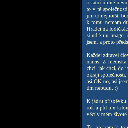
ostatní úplně nev
to v té společnos
jim to nejhorší, be
k tomu nemam důvo
Hradci na lodičkác
si udržuju image,
jsem, a proto před
Každej zdravej člo
narcis. Z hledis
chci, jak chci, do
okraji společnosti,
asi OK no, asi jse
tim nebudu. :)
K jádru příspěvku.
rok a půl a x kilom
věcí v mém životě 
To, že jsem k té 