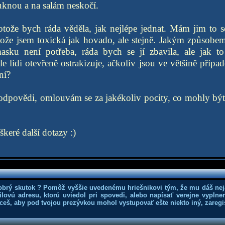
knou a na salám neskočí.
otože bych ráda věděla, jak nejlépe jednat. Mám jim to s
otože jsem toxická jak hovado, ale stejně. Jakým způsobe
asku není potřeba, ráda bych se jí zbavila, ale jak to
le lidi otevřeně ostrakizuje, ačkoliv jsou ve většině příp
ní?
 odpovědi, omlouvám se za jakékoliv pocity, co mohly bý
eré další dotazy :)
obrý skutok ? Pomôž vyššie uvedenému hriešnikovi tým, že mu dáš nej
lovú adresu, ktorú uviedol pri spovedi, alebo napísať verejne vyplne
hceš, aby pod tvojou prezývkou mohol vystupovať ešte niekto iný, zaregis