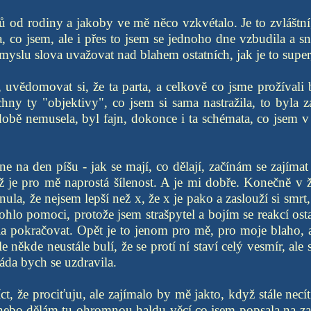
 od rodiny a jakoby ve mě něco vzkvétalo. Je to zvláštní,
a, co jsem, ale i přes to jsem se jednoho dne vzbudila a s
myslu slova uvažovat nad blahem ostatních, jak je to super
, uvědomovat si, že ta parta, a celkově co jsme prožívali
echny ty "objektivy", co jsem si sama nastražila, to byla z
době nemusela, byl fajn, dokonce i ta schémata, co jsem v
e na den píšu - jak se mají, co dělají, začínám se zajímat 
ž je pro mě naprostá šílenost. A je mi dobře. Konečně v
nula, že nejsem lepší než x, že x je pako a zaslouží si smrt
hlo pomoci, protože jsem strašpytel a bojím se reakcí ostat
a pokračovat. Opět je to jenom pro mě, pro moje blaho, 
 někde neustále bulí, že se protí ní staví celý vesmír, ale 
áda bych se uzdravila.
ct, že prociťuju, ale zajímalo by mě jakto, když stále necí
 nebo dělám tu ohromnou haldu věcí co jsem popsala na za