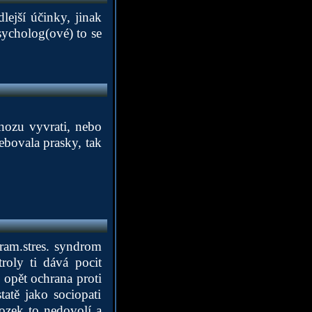
lejší účinky, jinak
psycholog(ové) to se
gnozu vyvrati, nebo
rebovala prasky, tak
ram.stres. syndrom
roly ti dává pocit
e opět ochrana proti
tatě jako sociopati
mozek to nedovolí a