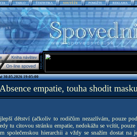
CIA
TABLO
ŠTATISTIKA
SOUTĚŽE
POMôŽTE
REKLAMA
é 30.05.2026 19:05:00
Absence empatie, touha shodit mask
jlepší dětství (ačkoliv to rodičům nezazlívám, pouze po
tedy tu citovou stránku empatie, nedokážu se vcítit, pouze
 společenskou hierarchii a vždy se snažím dostat na je