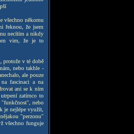
pší
ohle všechno někomu
mi řeknou, že jsem
vinu necítím a nikdy
nom vim, že je to
a, protože v té době
mám, nebo takhle -
anechalo, ale pouze
 na fascinaci a na
rovat ani se k ním
utrpení zatímco to
í "funkčnost", nebo
 je nejlépe využít,
a nějakou "perzonu"
dyž všechno funguje