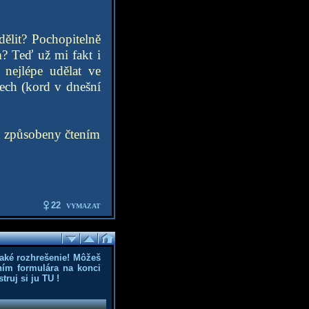
dělit? Pochopitelně
m? Teď už mi fakt i
 nejlépe udělat ve
adech (kord v dnešní
t způsobeny čtením
22
VYMAZAT
aké rozhrešenie! Môžeš
ním formulára na konci
truj si ju
TU
!