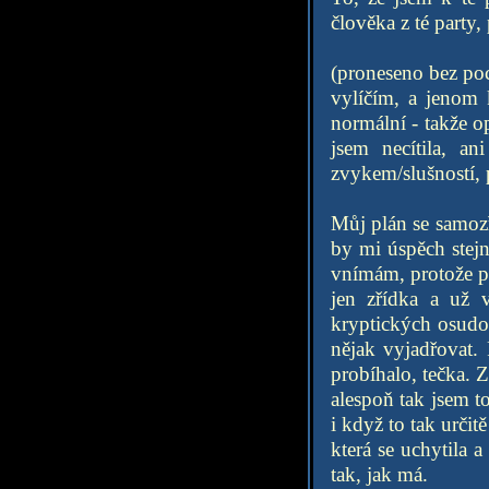
člověka z té party,
(proneseno bez poc
vylíčím, a jenom 
normální - takže op
jsem necítila, a
zvykem/slušností, 
Můj plán se samozře
by mi úspěch stej
vnímám, protože př
jen zřídka a už v
kryptických osudo
nějak vyjadřovat.
probíhalo, tečka. 
alespoň tak jsem t
i když to tak urči
která se uchytila 
tak, jak má.