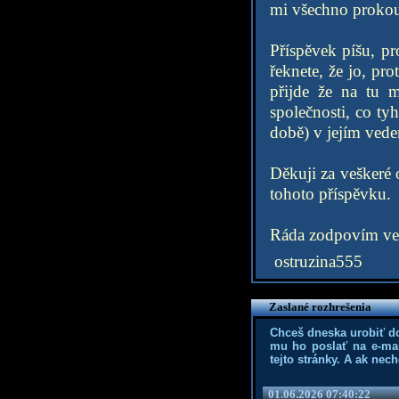
mi všechno prokou
Příspěvek píšu, pr
řeknete, že jo, pr
přijde že na tu m
společnosti, co tyh
době) v jejím vede
Děkuji za veškeré
tohoto příspěvku.
Ráda zodpovím vešk
ostruzina555
Zaslané rozhrešenia
Chceš dneska urobiť d
mu ho poslať na e-mai
tejto stránky. A ak nec
01.06.2026 07:40:22