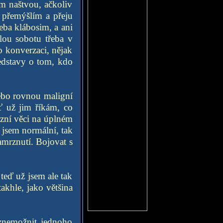
m naštvou, ačkoliv
 přemýšlím a přeju
řeba klábosim, a ani
lou sobotu třeba v
o konverzaci, nějak
edstavy o tom, kdo
nebo rovnou maligní
 už jim říkám, co
rzní věci na úplném
e jsem normální, tak
amrznutí. Bojovat s
teď už jsem ale tak
takhle, jako většina
 znemožnit jednoho