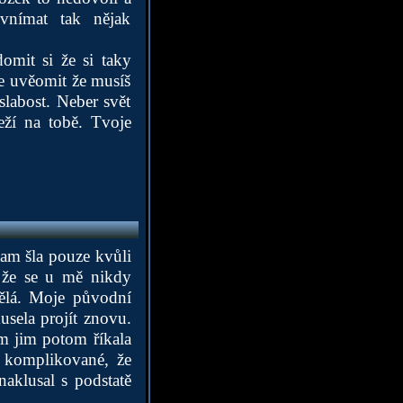
vnímat tak nějak
omit si že si taky
ale uvěomit že musíš
 slabost. Neber svět
eží na tobě. Tvoje
am šla pouze kvůli
 že se u mě nikdy
pělá. Moje původní
usela projít znovu.
m jim potom říkala
k komplikované, že
aklusal s podstatě