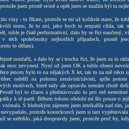
 protože jsem prostě svině a opět jsem se snažila být ta nejle
itu viny - to říkam, protože se mi už kolikrát stane, že t
kvůli tomu, že to zní, jako bych tu empatii cítila, tak 
ět, tohle je čistě performativní, dalo by se říct naučený, 
ni v těch společensky nejhorších případech, prostě je
proto to dělam).
jmě nezdařil, a dalo by se i trochu říct, že jsem za to rád
nak moc nevynesl. Nyní už jsem OK a tuhle obsesi nevní
ece jenom bylo to na nějakých X let, tak to na mě něco z
ůbec neběží na pohonu nenávisti/závisti, spíše potom
vých motivech, které tady ale opravdu nemám chutě dešif
 Prostě byl to chaos a představovalo to pro mě nesmírné 
Zpátky k té partě. Během tohoto období mi šlo pouze o jej
o vnímala. S hlubokým zájmem jsem intrikařila nad tím, jak
tě nevypadalo, protože koneckonců jsem si tam vypěstoval
a už se neřešilo, jaká doopravdy jsem, protože proč by, k