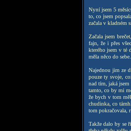
Nyní jsem 5 měsíců
to, co jsem popsal
začala v kladném s
Začala jsem brečet
fajn, že i přes vš
kterého jsem v té 
měla něco do sebe.
Najednou jim ze dn
pouze ty svoje, co
nad tím, jaká jsem 
tamto, co by mi mo
že bych v tom měl
chudinka, co támhle
tom pokračovala, r
Takže dalo by se ří
třeba někdy zalžu