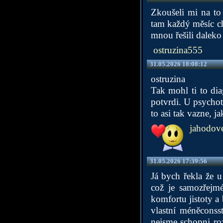
Zkoušeli mi na to 
tam každý měsíc cho
mnou řešili daleko 
ostruzina555
31.05.2026 18:08:12
ostruzina
Tak mohl ti to dia
potvrdi. U psychote
to asi tak vazne, j
jahodove 
31.05.2026 17:39:56
Já bych řekla že 
což je samozřejmé
komfortu jistoty a 
vlastní méněconsst
nejsme schopni roz