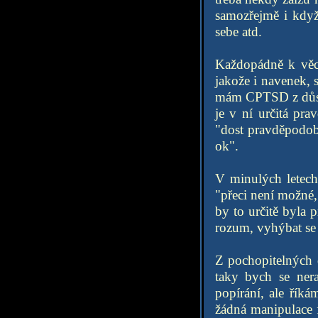
samozřejmě i když
sebe atd.
Každopádně k věci
jakože i navenek, s
mám CPTSD z důsled
je v ní určitá pr
"dost pravděpodob
ok".
V minulých letech
"přeci není možné,
by to určitě byla 
rozum, vyhýbat se
Z pochopitelných 
taky bych se ner
popírání, ale řík
žádná manipulace 