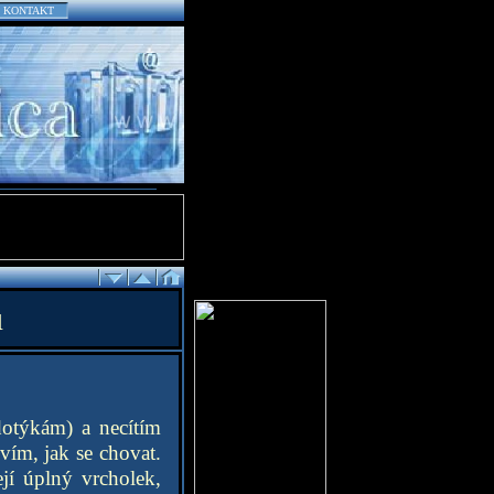
KONTAKT
u
dotýkám) a necítím
 vím, jak se chovat.
jí úplný vrcholek,