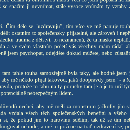
 se snažím ji nevnímat, stále vysoce vnímám ty vztahy a
. Čím déle se "uzdravuju", tím více ve mě panuje tou
dělit ostatním to společensky přijatelné, ale zároveň i nepř
ku trauma z dětství, to neznamená, že ta maska neplatí, 
avda a ve svém vlastním pojetí vás všechny mám ráda" a
ně jsem psychopat, odejděte dokud můžete, nebo zůstaňte
 tam tahle touha samozřejmě byla taky, ale hodně jsem jí
 aby mě někdo přijal takovou, jaká doopravdy jsem" - a ře
pravda, protože to tabu na ty poruchy tam je a je to urči
 potenciálně nebezpečným lidem.
důvodů nechci, aby mě měli za monstrum (ačkoliv jím s
ada vzdala všech těch společenských benefitů a všeho
ám si, že pokud jim to narovinu sdělím, tak už se tím n
fungovat nebude, a mě to požene na trať uzdravení se, pr