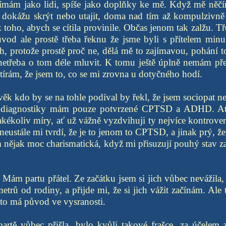
nímám jako lidi, spíše jako doplňky ke mě. Když mě něčí
ti dokážu skrýt nebo utajit, doma nad tím až kompulzivně
z toho, abych se cítila provinile. Občas jenom tak zalžu. T
d ale prostě třeba řeknu že jsme byli s přítelem minu
h, protože prostě proč ne, dělá mě to zajímavou, pohání t
 netřeba o tom déle mluvit. K tomu ještě úplně nemám př
stírám, že jsem to, co se mi zrovna u dotyčného hodí.
věk kdo by se na tohle podíval by řekl, že jsem sociopat 
ka diagnostiky mám pouze potvrzené CPTSD a ADHD. Ať
 jakékoliv míry, ať už vážně vyzdvihuji ty nejvíce kontrove
 neustále mi tvrdí, že je to jenom to CPTSD, a jinak prý, ž
m nějak moc charismatická, když mi přisuzují pouhý stav z
 Mám partu přátel. Ze začátku jsem si jich vůbec nevážila, 
etrů od rodiny, a přijde mi, že si jich vážit začínám. Ale 
to má původ ve vysranosti.
partě vůbec přišla, bylo kvůli takové frašce, za účelem