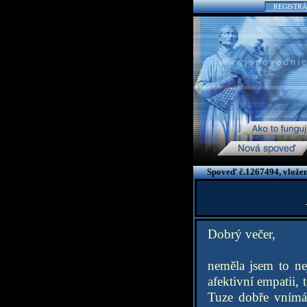
REGISTRÁ
Spoveď č.1267494, vložen
Dobrý večer,
neměla jsem to ne
afektivní empatii, 
Tuze dobře vnímám