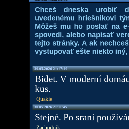
Chceš dneska urobiť 
uvedenému hriešnikovi tý
Môžeš mu ho poslať na e-m
spovedi, alebo napísať ver
tejto stránky. A ak nechce
vystupovať ešte niekto iný, 
30.05.2026 21:17:40
Bidet. V moderní domácn
kus.
Quakie
30.05.2026 21:11:45
Stejné. Po sraní použív
Zachodnik