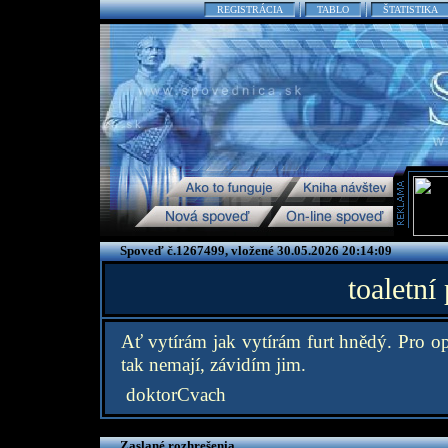
REGISTRÁCIA
TABLO
ŠTATISTIKA
Spoveď č.1267499, vložené 30.05.2026 20:14:09
toaletní
Ať vytírám jak vytírám furt hnědý. Pro op
tak nemají, závidím jim.
doktorCvach
Zaslané rozhrešenia