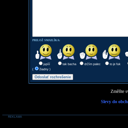
PRILOŽ SMAILÍKA:
jupííí
tak bacha
držím palec
to je fuk
(
žiadny )
Změňte sv
Slevy do obch
REKLAMA