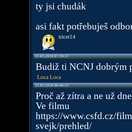
ty jsi chudák
asi fakt potřebuješ odbo
tricet14
31.05.2026 07:39:37
Budiž ti NCNJ dobrým 
Loca Loca
31.05.2026 06:46:15
Proč až zítra a ne už dn
Ve filmu
https://www.csfd.cz/fil
svejk/prehled/