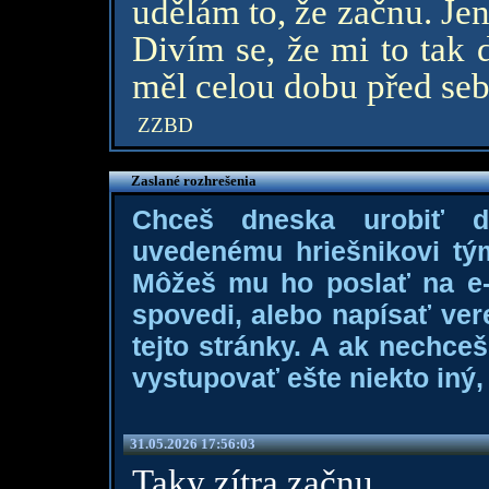
udělám to, že začnu. Jen
Divím se, že mi to tak 
měl celou dobu před seb
ZZBD
Zaslané rozhrešenia
Chceš dneska urobiť 
uvedenému hriešnikovi tý
Môžeš mu ho poslať na e-m
spovedi, alebo napísať ver
tejto stránky. A ak nechce
vystupovať ešte niekto iný, 
31.05.2026 17:56:03
Taky zítra začnu