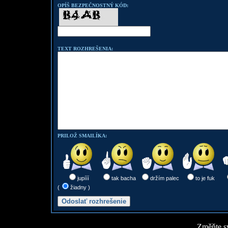
OPÍŠ BEZPEČNOSTNÝ KÓD:
TEXT ROZHREŠENIA:
PRILOŽ SMAILÍKA:
jupííí
tak bacha
držím palec
to je fuk
(
žiadny )
Změňte sv