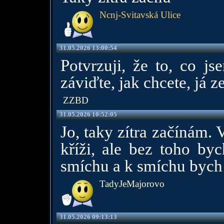
Ncnj-Svitavská Ulice
31.05.2026 13:00:54
Potvrzuji, že to, co js
záviďte, jak chcete, já z
ZZBD
31.05.2026 10:52:05
Jo, taky zítra začínám.
kříži, ale bez toho by
smíchu a k smíchu bych 
TadyJeMajorovo
31.05.2026 09:13:13