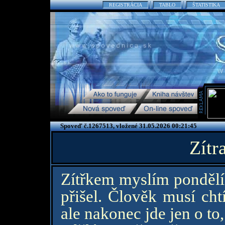
REGISTRÁCIA
TABLO
ŠTATISTIKA
Spoveď č.1267513, vložené 31.05.2026 00:21:45
Zítr
Zítřkem myslím pondělí,
přišel. Člověk musí chtít
ale nakonec jde jen o to,