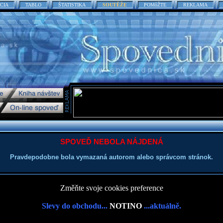
CIA
TABLO
ŠTATISTIKA
SOUTĚŽE
POMôŽTE
REKLAMA
SPOVEĎ NEBOLA NÁJDENÁ
Pravdepodobne bola vymazaná autorom alebo správcom stránok.
Změňte svoje cookies preference
Slevy do obchodu...
NOTINO
...aktuálně.