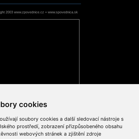
ight 2003 www.zpovednice.cz + www.spovednica.sk
bory cookies
užívají soubory cookies a další sledovací nástroje s
elského prostředí, zobrazení přizpůsobeného obsahu
těvnosti webových stránek a zjištění zdroje