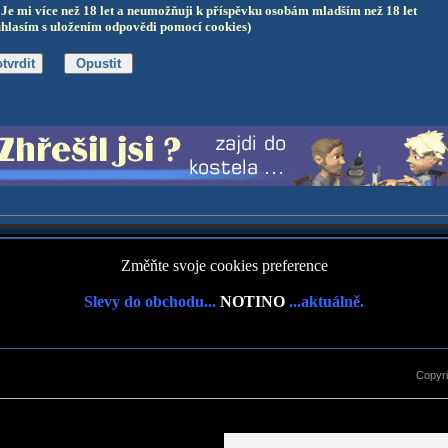
Je mi více než 18 let a neumožňuji k příspěvku osobám mladším než 18 let
uhlasím s uložením odpovědi pomocí cookies)
Změňte svoje cookies preference
Slevy do obchodu...
NOTINO
...aktuálně.
Copyr