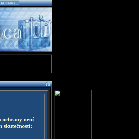
KONTAKT
a ochrany není
h skutečností: