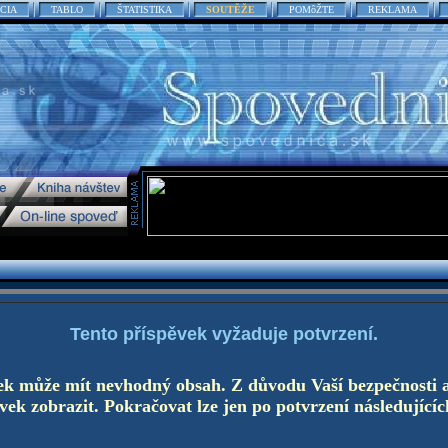
CIA
TABLO
ŠTATISTIKA
SOUTĚŽE
POMôŽTE
REKLAMA
Tento příspěvek vyžaduje potvrzení.
ek může mít nevhodný obsah. Z důvodu Vaší bezpečnosti 
ek zobrazit. Pokračovat lze jen po potvrzení následujícíc