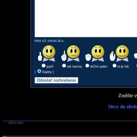
PRILOŽ SMAILÍKA:
jupííí
tak bacha
držím palec
to je fuk
(
žiadny )
Změňte sv
Slevy do obch
REKLAMA