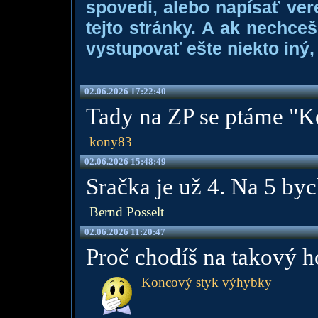
spovedi, alebo napísať ver
tejto stránky. A ak nechce
vystupovať ešte niekto iný, 
02.06.2026 17:22:40
Tady na ZP se ptáme "K
kony83
02.06.2026 15:48:49
Sračka je už 4. Na 5 byc
Bernd Posselt
02.06.2026 11:20:47
Proč chodíš na takový 
Koncový styk výhybky