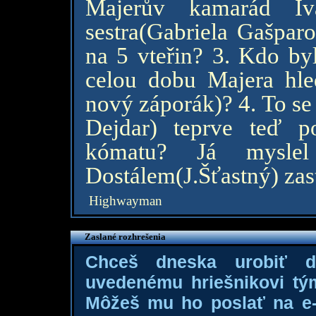
Majerův kamarád Iv
sestra(Gabriela Gašpar
na 5 vteřin? 3. Kdo byl
celou dobu Majera hle
nový záporák)? 4. To se 
Dejdar) teprve teď p
kómatu? Já mysle
Dostálem(J.Šťastný) zas
Highwayman
Zaslané rozhrešenia
Chceš dneska urobiť 
uvedenému hriešnikovi tý
Môžeš mu ho poslať na e-m