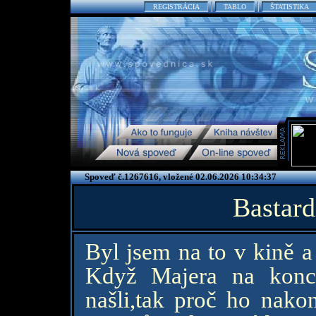
REGISTRÁCIA
TABLO
ŠTATISTIKA
Spoveď č.1267616, vložené 02.06.2026 10:34:37
Bastard
Byl jsem na to v kině a
Když Majera na konci
našli,tak proč ho nako