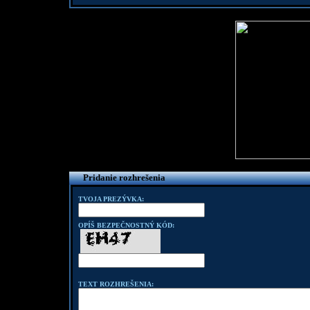
Pridanie rozhrešenia
TVOJA PREZÝVKA:
OPÍŠ BEZPEČNOSTNÝ KÓD:
TEXT ROZHREŠENIA: