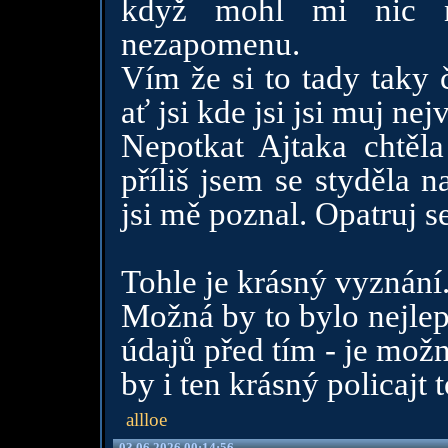
když mohl mi nic n
nezapomenu.
Vím že si to tady taky 
ať jsi kde jsi jsi muj nej
Nepotkat Ajtaka chtěl
příliš jsem se styděla 
jsi mě poznal. Opatruj se
Tohle je krásný vyznání
Možná by to bylo nejlepš
údajů před tím - je mož
by i ten krásný policajt 
allloe
03.06.2026 00:14:56