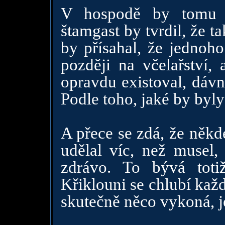
V hospodě by tomu s
štamgast by tvrdil, že t
by přísahal, že jednoho
později na včelařství, 
opravdu existoval, dávn
Podle toho, jaké by byly
A přece se zdá, že někd
udělal víc, než musel,
zdrávo. To bývá toti
Křiklouni se chlubí kaž
skutečně něco vykoná, j