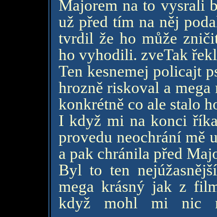
Majorem na to vysrali b
už před tím na něj poda
tvrdil že ho může zniči
ho vyhodili. zveTak řekl
Ten kesnemej policajt 
hrozně riskoval a mega
konkrétně co ale stalo h
I když mi na konci říka
provedu neochrání mě už
a pak chránila před Maj
Byl to ten nejúžasnějš
mega krásný jak z film
když mohl mi nic n