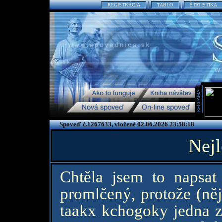
REGISTRÁCIA
TABLO
ŠTATISTIKA
Spoveď č.1267633, vložené 02.06.2026 23:58:18
Nejl
Chtěla jsem to napsa
promlčený, protože (něj
taakx kchogoky jedna 