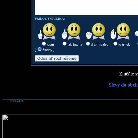
PRILOŽ SMAILÍKA:
jupííí
tak bacha
držím palec
to je fuk
(
žiadny )
Změňte sv
Slevy do obch
REKLAMA