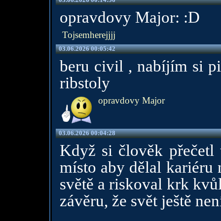
opravdovy Major: :D
Tojsemherejjjj
03.06.2026 00:05:42
beru civil , nabíjím si p
ribstoly
opravdovy Major
03.06.2026 00:04:28
Když si člověk přečetl 
místo aby dělal kariéru
světě a riskoval krk kvůl
závěru, že svět ještě nen