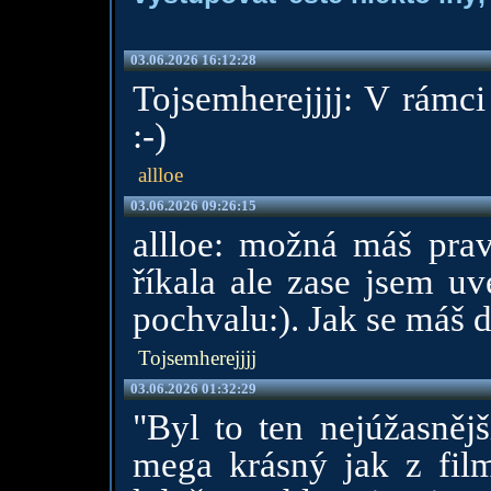
03.06.2026 16:12:28
Tojsemherejjjj: V rámc
:-)
allloe
03.06.2026 09:26:15
allloe: možná máš prav
říkala ale zase jsem uv
pochvalu:). Jak se máš 
Tojsemherejjjj
03.06.2026 01:32:29
"Byl to ten nejúžasněj
mega krásný jak z film