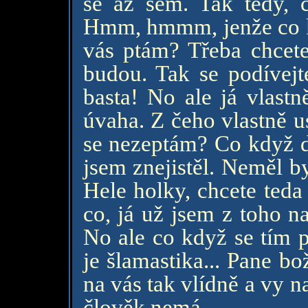
se až sem. Tak tedy, 
Hmm, hmmm, jenže co kd
vás ptám? Třeba chcete 
budou. Tak se podívejt
basta! No ale já vlastn
úvaha. Z čeho vlastně u
se nezeptám? Co když d
jsem znejistěl. Neměl b
Hele holky, chcete teda
co, já už jsem z toho n
No ale co když se tím 
je šlamastika... Pane bo
na vás tak vlídně a vy n
člověk nemá.