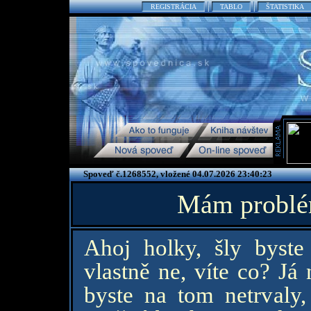
REGISTRÁCIA
TABLO
ŠTATISTIKA
Spoveď č.1268552, vložené 04.07.2026 23:40:23
Mám problém
Ahoj holky, šly byst
vlastně ne, víte co? Já
byste na tom netrvaly,