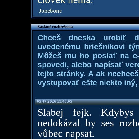
Jonebone
Zaslané rozhrešenia
Chceš dneska urobiť 
uvedenému hriešnikovi tý
Môžeš mu ho poslať na e-m
spovedi, alebo napísať ver
tejto stránky. A ak nechce
vystupovať ešte niekto iný, 
05.07.2026 11:43:05
Slabej fejk. Kdybys
nedokázal by ses rozh
vůbec napsat.