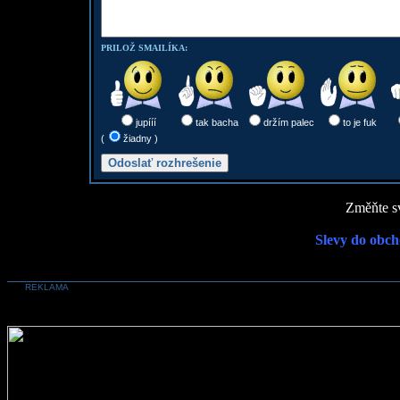
PRILOŽ SMAILÍKA:
jupííí
tak bacha
držím palec
to je fuk
(
žiadny )
Změňte sv
Slevy do obch
REKLAMA