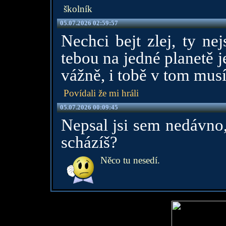
školník
05.07.2026 02:59:57
Nechci bejt zlej, ty nej
tebou na jedné planetě j
vážně, i tobě v tom musí
Povídali že mi hráli
05.07.2026 00:09:45
Nepsal jsi sem nedávno,
scházíš?
Něco tu nesedí.