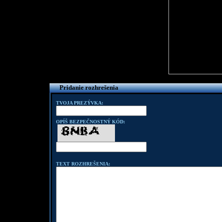
Pridanie rozhrešenia
TVOJA PREZÝVKA:
OPÍŠ BEZPEČNOSTNÝ KÓD:
TEXT ROZHREŠENIA: