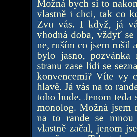
Možná bych si to nakon
vlastně i chci, tak co 
Zvu vás. I když, já 
vhodná doba, vždyť se 
ne, ruším co jsem rušil 
bylo jasno, pozvánka 
stranu zase lidi se sezna
konvencemi? Víte vy c
hlavě. Já vás na to ran
toho bude. Jenom teda s
monolog. Možná jsem mě
na to rande se mnou c
vlastně začal, jenom js