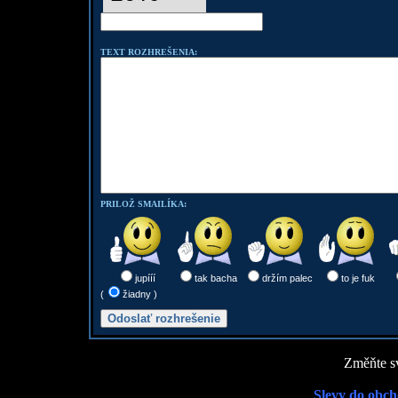
TEXT ROZHREŠENIA:
PRILOŽ SMAILÍKA:
jupííí
tak bacha
držím palec
to je fuk
(
žiadny )
Změňte sv
Slevy do obch