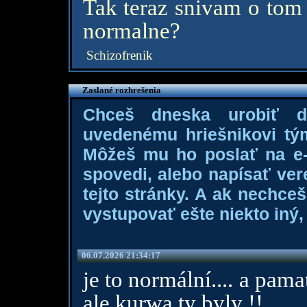
Tak teraz snivam o tom
normalne?
Schizofrenik
Zaslané rozhrešenia
Chceš dneska urobiť 
uvedenému hriešnikovi tý
Môžeš mu ho poslať na e-m
spovedi, alebo napísať ver
tejto stránky. A ak nechce
vystupovať ešte niekto iný, 
06.07.2026 21:34:17
je to normální.... a pam
ale kurwa ty byly !!