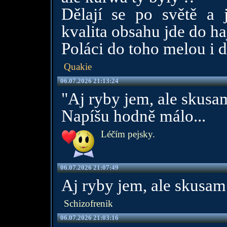
Dělají se po světě a 
kvalita obsahu jde do ha
Poláci do toho melou i d
Quakie
06.07.2026 21:13:24
"Aj ryby jem, ale skusa
Napíšu hodně málo...
Léčím pejsky.
06.07.2026 21:07:49
Aj ryby jem, ale skusam
Schizofrenik
06.07.2026 21:03:16