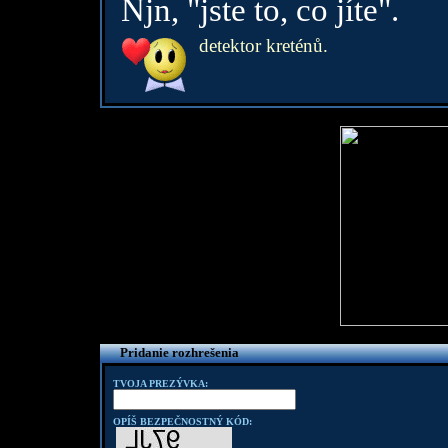
Njn, "jste to, co jíte".
detektor kreténů.
Pridanie rozhrešenia
TVOJA PREZÝVKA:
OPÍŠ BEZPEČNOSTNÝ KÓD: