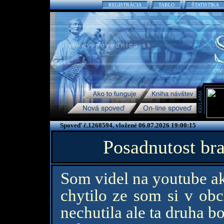
REGISTRÁCIA
TABLO
ŠTATISTIKA
Spoveď č.1268594, vložené 06.07.2026 19:00:15
Posadnutost br
Som videl na youtube ak
chytilo ze som si v ob
nechutila ale ta druha b