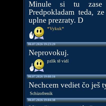
Minule si tu zase 
Predpokladam teda, ze
uplne prezraty. D
*Vykuk*
06.07.2026 19:23:29
Neprovokuj.
pzlík tě vidí
06.07.2026 19:08:16
Nechcem vediet čo ješ t
Schizofrenik
06.07.2026 19:04:38