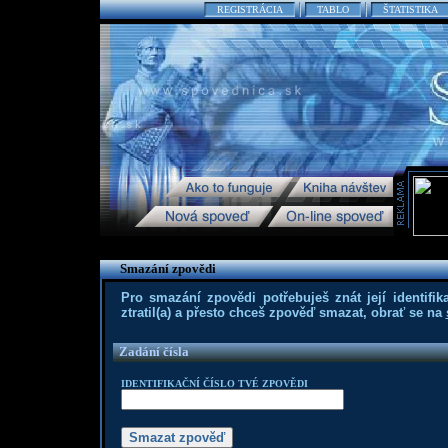
REGISTRÁCIA
TABLO
ŠTATISTIKA
Smazání zpovědi
Pro smazání zpovědi potřebuješ znát její identifika
ztratil(a) a přesto chceš zpověď smazat, obrať se na
Zadání čísla
IDENTIFIKAČNÍ ČÍSLO TVÉ ZPOVĚDI