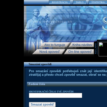
REGISTRÁCIA
TABLO
ŠTATISTIKA
Smazání zpovědi
Pro smazání zpovědi potřebuješ znát její identifika
ztratil(a) a přesto chceš zpověď smazat, obrať se na
Zadání čísla
IDENTIFIKAČNÍ ČÍSLO TVÉ ZPOVĚDI