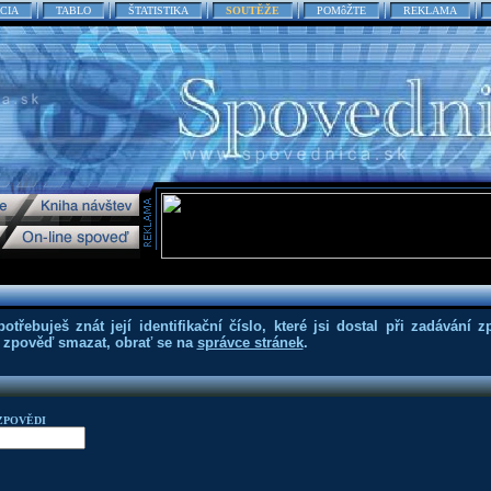
CIA
TABLO
ŠTATISTIKA
SOUTĚŽE
POMôŽTE
REKLAMA
třebuješ znát její identifikační číslo, které jsi dostal při zadávání z
eš zpověď smazat, obrať se na
správce stránek
.
ZPOVĚDI