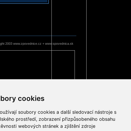
ight 2003 www.zpovednice.cz + www.spovednica.sk
bory cookies
užívají soubory cookies a další sledovací nástroje s
elského prostředí, zobrazení přizpůsobeného obsahu
těvnosti webových stránek a zjištění zdroje