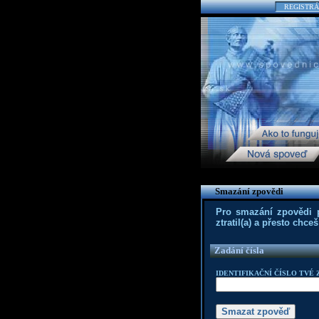
REGISTRÁ
Smazání zpovědi
Pro smazání zpovědi po
ztratil(a) a přesto chc
Zadání čísla
IDENTIFIKAČNÍ ČÍSLO TVÉ 