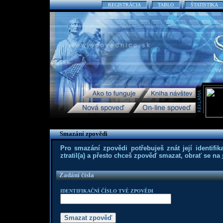
REGISTRÁCIA
TABLO
ŠTATISTIKA
Smazání zpovědi
Pro smazání zpovědi potřebuješ znát její identifika
ztratil(a) a přesto chceš zpověď smazat, obrať se na
Zadání čísla
IDENTIFIKAČNÍ ČÍSLO TVÉ ZPOVĚDI