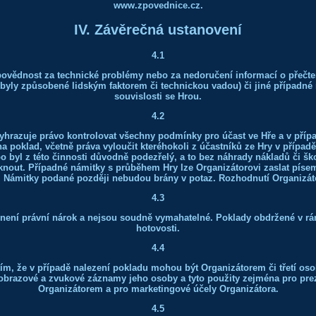
www.zpovednice.cz.
IV. Závěrečná ustanovení
4.1
ovědnost za technické problémy nebo za nedoručení informací o přečt
 byly způsobené lidským faktorem či technickou vadou) či jiné případné 
souvislosti se Hrou.
4.2
vyhrazuje právo kontrolovat všechny podmínky pro účast ve Hře a v příp
 poklad, včetně práva vyloučit kteréhokoli z účastníků ze Hry v případě
o byl z této činnosti důvodně podezřelý, a to bez náhrady nákladů či šk
knout. Případné námitky s průběhem Hry lze Organizátorovi zaslat pís
. Námitky podané později nebudou brány v potaz. Rozhodnutí Organizáto
4.3
není právní nárok a nejsou soudně vymahatelné. Poklady obdržené v rám
hotovosti.
4.4
tím, že v případě nalezení pokladu mohou být Organizátorem či třetí o
obrazové a zvukové záznamy jeho osoby a tyto použity zejména pro prez
Organizátorem a pro marketingové účely Organizátora.
4.5