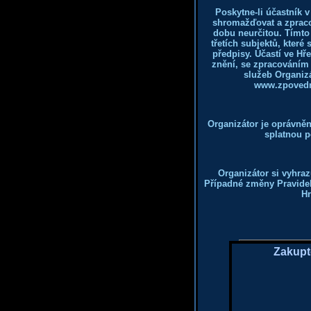
Poskytne-li účastník 
shromažďovat a zpraco
dobu neurčitou. Tímto
třetích subjektů, kter
předpisy. Účastí ve Hř
znění, se zpracováním
služeb Organizá
www.zpovedni
Organizátor je oprávně
splatnou p
Organizátor si vyhraz
Případné změny Pravidel
Hr
Zakupt