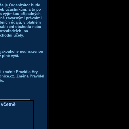
že je Organizátor bude
eb účastníkům, a to po
 s výjimkou případných
ecně závaznými právními
obních údajů, v platném
 nabízení obchodu nebo
prostředcích, na
chodní účely.
 jakoukoliv neuhrazenou
 plné výši.
i změnit Pravidla Hry.
dnice.cz. Změna Pravidel
ře.
 včetně