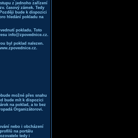
ístupu z jednoho zařízení
tzv. časový zámek. Tedy
Později bude k dispozici
pro hledání pokladu na
zvednutí pokladu. Toto
dresu info@zpovednice.cz.
rou byl poklad nalezen.
 www.zpovednice.cz.
nebude možné přes snahu
ud bude mít k dispozici
nárok na poklad, a to bez
ropadá Organizátorovi.
šování nebo i obcházení
rofilů na portálu
ozovatele tedy i