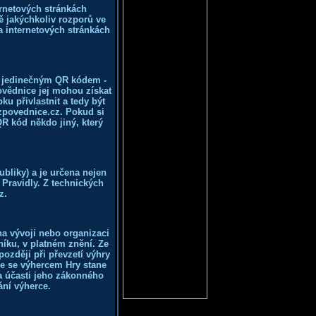
ernetových stránkách
ě jakýchkoliv rozporů ve
a internetových stránkách
m jedinečným QR kódem -
vědnice jej mohou získat
u přivlastnit a tedy být
.zpovednice.cz. Pokud si
QR kód někdo jiný, který
liky) a je určena nejen
Pravidly. Z technických
z.
na vývoji nebo organizaci
íku, v platném znění. Ze
později při převzetí výhry
že se výhercem Hry stane
za účasti jeho zákonného
ání výherce.