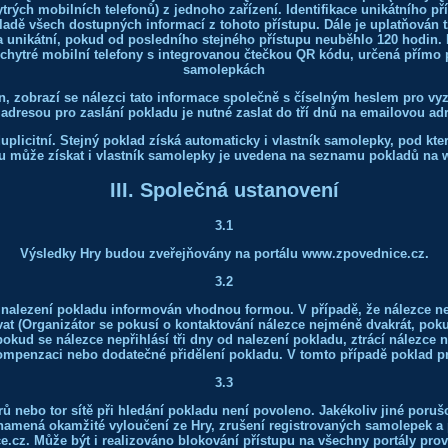
trých mobilních telefonů) z jednoho zařízení. Identifikace unikátního př
adě všech dostupných informací z tohoto přístupu. Dále je uplatňován 
a unikátní, pokud od posledního stejného přístupu neuběhlo 120 hodin. 
o chytré mobilní telefony s integrovanou čtečkou QR kódu, určená přímo 
samolepkách
n, zobrazí se nálezci tato informace společně s číselným heslem pro vy
 adresou pro zaslání pokladu je nutné zaslat do tří dnů na emailovou a
uplicitní. Stejný poklad získá automaticky i vlastník samolepky, pod kte
u může získat i vlastník samolepky je uvedena na seznamu pokladů na
III. Společná ustanovení
3.1
Výsledky Hry budou zveřejňovány na portálu www.zpovednice.cz.
3.2
 nalezení pokladu informován vhodnou formou. V případě, že nálezce 
at (Organizátor se pokusí o kontaktování nálezce nejméně dvakrát, pok
pokud se nálezce nepřihlásí tři dny od nalezení pokladu, ztrácí nálezce 
ompenzaci nebo dodatečné přidělení pokladu. V tomto případě poklad p
3.3
ů nebo tor sítě při hledání pokladu není povoleno. Jakékoliv jiné poru
znamená okamžité vyloučení ze Hry, zrušení registrovaných samolepek a p
cz. Může být i realizováno blokování přístupu na všechny portály prov