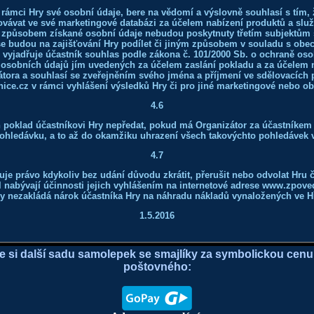
v rámci Hry své osobní údaje, bere na vědomí a výslovně souhlasí s tím, 
vávat ve své marketingové databázi za účelem nabízení produktů a služ
 způsobem získané osobní údaje nebudou poskytnuty třetím subjektům
é se budou na zajišťování Hry podílet či jiným způsobem v souladu s ob
e vyjadřuje účastník souhlas podle zákona č. 101/2000 Sb. o ochraně os
 osobních údajů jím uvedených za účelem zaslání pokladu a za účelem
tora a souhlasí se zveřejněním svého jména a příjmení ve sdělovacích 
ce.cz v rámci vyhlášení výsledků Hry či pro jiné marketingové nebo ob
4.6
n poklad účastníkovi Hry nepředat, pokud má Organizátor za účastníkem
ohledávku, a to až do okamžiku uhrazení všech takovýchto pohledávek v
4.7
uje právo kdykoliv bez udání důvodu zkrátit, přerušit nebo odvolat Hru č
 nabývají účinnosti jejich vyhlášením na internetové adrese www.zpove
y nezakládá nárok účastníka Hry na náhradu nákladů vynaložených ve H
1.5.2016
e si další sadu samolepek se smajlíky za symbolickou cenu
poštovného: