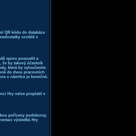
ení QR kódu do databáze
nedostatky vzniklé v
adě sporu posoudit a
, že by takový účastník
ody, která by vyloučením
emně do dvou pracovních
ra o námitce je konečné.
ci Hry nelze proplatit v
sobou pořízeny podobizny,
entaci výsledků Hry