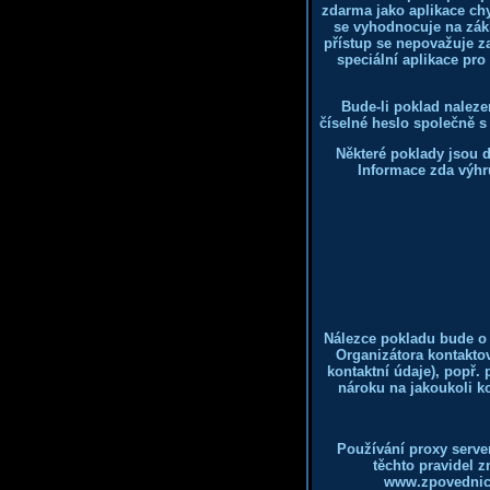
zdarma jako aplikace chy
se vyhodnocuje na zákl
přístup se nepovažuje z
speciální aplikace pr
Bude-li poklad naleze
číselné heslo společně s
Některé poklady jsou d
Informace zda výhr
Nálezce pokladu bude o
Organizátora kontaktov
kontaktní údaje), popř. 
nároku na jakoukoli k
Používání proxy server
těchto pravidel 
www.zpovednice.