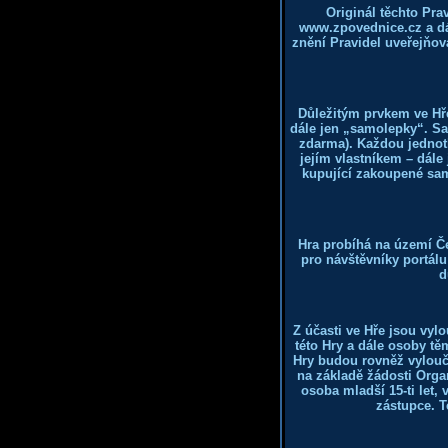
Originál těchto Pra
www.zpovednice.cz a dál
znění Pravidel uveřejňov
Důležitým prvkem ve Hř
dále jen „samolepky“. S
zdarma). Každou jednotl
jejím vlastníkem – dále
kupující zakoupené samo
Hra probíhá na území Č
pro návštěvníky portál
d
Z účasti ve Hře jsou vyl
této Hry a dále osoby t
Hry budou rovněž vyloučen
na základě žádosti Orga
osoba mladší 15-ti let,
zástupce. T