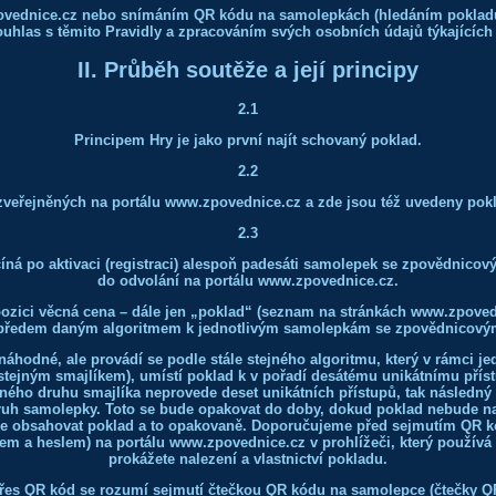
povednice.cz nebo snímáním QR kódu na samolepkách (hledáním pokladu
ouhlas s těmito Pravidly a zpracováním svých osobních údajů týkajících 
II. Průběh soutěže a její principy
2.1
Principem Hry je jako první najít schovaný poklad.
2.2
zveřejněných na portálu
www.zpovednice.cz
a zde jsou též uvedeny pokl
2.3
íná po aktivaci (registraci) alespoň padesáti samolepek se zpovědnicov
do odvolání na portálu www.zpovednice.cz.
pozici věcná cena – dále jen „poklad“ (seznam na stránkách www.zpoved
 předem daným algoritmem k jednotlivým samolepkám se zpovědnicovým
 náhodné, ale provádí se podle stále stejného algoritmu, který v rámci 
stejným smajlíkem), umístí poklad k v pořadí desátému unikátnímu přís
ného druhu smajlíka neprovede deset unikátních přístupů, tak následný
ruh samolepky. Toto se bude opakovat do doby, dokud poklad nebude nale
 obsahovat poklad a to opakovaně. Doporučujeme před sejmutím QR kó
nem a heslem) na portálu www.zpovednice.cz v prohlížeči, který používá
prokážete nalezení a vlastnictví pokladu.
řes QR kód se rozumí sejmutí čtečkou QR kódu na samolepce (čtečky QR