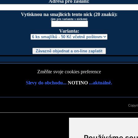
Adresa pro zaslání:
Vytisknou na smajlících tento nick (20 znaků):
(jen pro variantu s nickem)
Varianta:
Změňte svoje cookies preference
Slevy do obchodu...
NOTINO
...aktuálně.
Copyr
Používáme sou