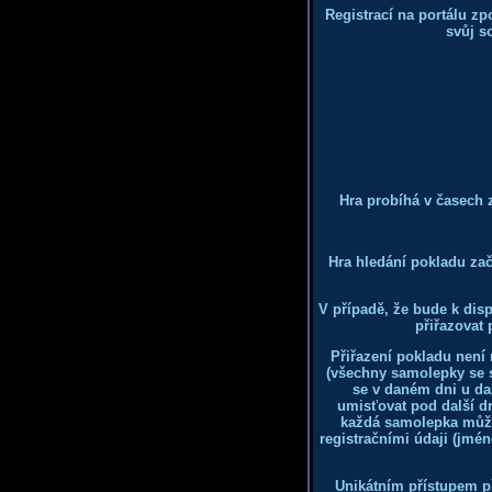
Registrací na portálu z
svůj s
Hra probíhá v časech 
Hra hledání pokladu zač
V případě, že bude k dis
přiřazovat
Přiřazení pokladu není
(všechny samolepky se 
se v daném dni u da
umisťovat pod další d
každá samolepka může
registračními údaji (jmé
Unikátním přístupem p