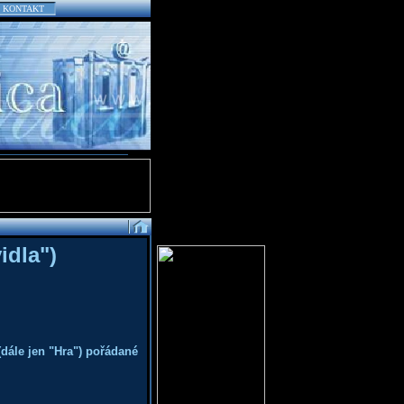
KONTAKT
idla")
(dále jen "Hra") pořádané