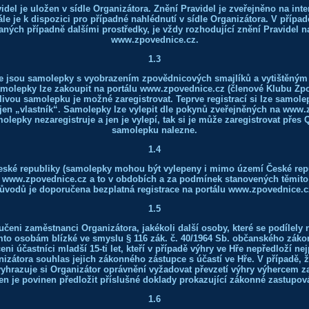
videl je uložen v sídle Organizátora. Znění Pravidel je zveřejněno na int
e je k dispozici pro případné nahlédnutí v sídle Organizátora. V případ
aných případně dalšími prostředky, je vždy rozhodující znění Pravidel n
www.zpovednice.cz.
1.3
e jsou samolepky s vyobrazením zpovědnicových smajlíků a vytištěný
amolepky lze zakoupit na portálu www.zpovednice.cz (členové Klubu Zpo
ivou samolepku je možné zaregistrovat. Teprve registrací si lze samolepk
 jen „vlastník“. Samolepky lze vylepit dle pokynů zveřejněných na www
lepky nezaregistruje a jen je vylepí, tak si je může zaregistrovat přes 
samolepku nalezne.
1.4
eské republiky (samolepky mohou být vylepeny i mimo území České repub
u www.zpovednice.cz a to v obdobích a za podmínek stanovených těmito 
ůvodů je doporučena bezplatná registrace na portálu www.zpovednice.c
1.5
oučeni zaměstnanci Organizátora, jakékoli další osoby, které se podílely 
ěmto osobám blízké ve smyslu § 116 zák. č. 40/1964 Sb. občanského zákon
i účastníci mladší 15-ti let, kteří v případě výhry ve Hře nepředloží nej
nizátora souhlas jejich zákonného zástupce s účastí ve Hře. V případě, 
 vyhrazuje si Organizátor oprávnění vyžadovat převzetí výhry výhercem 
en je povinen předložit příslušné doklady prokazující zákonné zastupov
1.6