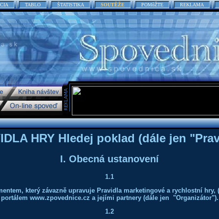
CIA
TABLO
ŠTATISTIKA
SOUTĚŽE
POMôŽTE
REKLAMA
DLA HRY Hledej poklad (dále jen "Prav
I. Obecná ustanovení
1.1
entem, který závazně upravuje Pravidla marketingové a rychlostní hry, 
portálem
www.zpovednice.cz
a jejími partnery (dále jen "Organizátor").
1.2