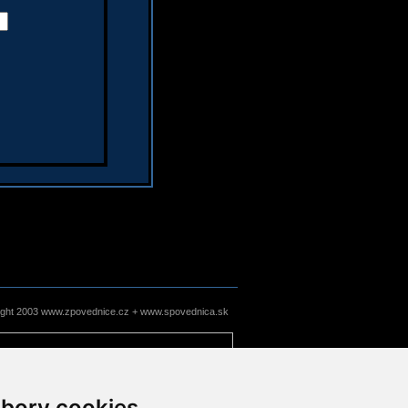
ight 2003 www.zpovednice.cz + www.spovednica.sk
bory cookies