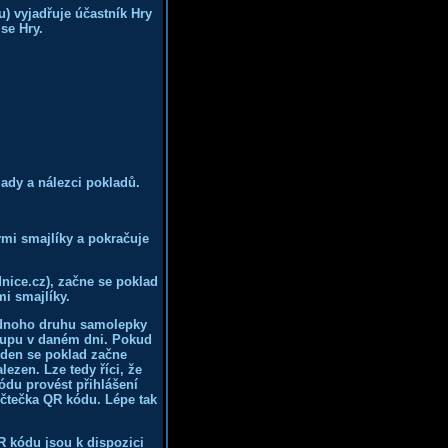
) vyjadřuje účastník Hry
se Hry.
ady a nálezci pokladů.
ými smajlíky a pokračuje
nice.cz), začne se poklad
i smajlíky.
jednoho druhu samolepky
tupu v daném dni. Pokud
 den se poklad začne
zen. Lze tedy říci, že
du provést přihlášení
 čtečka QR kódu. Lépe tak
 kódu jsou k dispozici