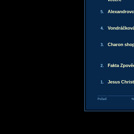
Alexandrovc
5.
Vondráčková
4.
Charon sho
3.
Fakta Zpově
2.
Jesus Christ
1.
Pořadí
N