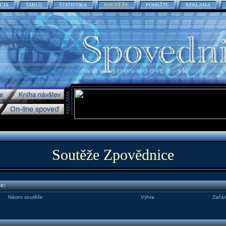
CIA
TABLO
ŠTATISTIKA
SOUTĚŽE
POMôŽTE
REKLAMA
Soutěže Zpovědnice
e:
Název soutěže
Výhra
Začát