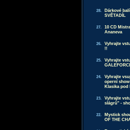
Dárkové bal
28.
SVĚTADÍL
10 CD Mistr
27.
Ananeva
Vyhrajte vs
26.
!!
Vyhrajte vst
25.
GALEFORC
Vyhrajte vs
24.
operní sho
Klasika pod
Vyhrajte vst
23.
slágrů" - sh
Mystick sh
22.
OF THE CH