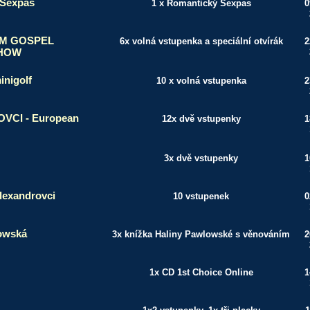
 Sexpas
1 x Romantický Sexpas
0
M GOSPEL
6x volná vstupenka a speciální otvírák
2
SHOW
inigolf
10 x volná vstupenka
2
CI - European
12x dvě vstupenky
1
3x dvě vstupenky
1
lexandrovci
10 vstupenek
0
owská
3x knížka Haliny Pawlowské s věnováním
2
1x CD 1st Choice Online
1