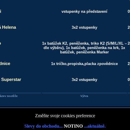
i
vstupenky na představení
0
 Helena
3x2 vstupenky
2
p
1x batůžek K2, peněženka, triko K2 (S/M/L/XL –
2
dle výběru), 1x batůžek, peněženka na krk, 1x
batůžek, peněženka Marker
dnice
1x tričko,propiska,placka zpovědnice
2
 Superstar
3x2 vstupenky
0
ázev soutěže
Výhra
Změňte svoje cookies preference
Slevy do obchodu...
NOTINO
...aktuálně.