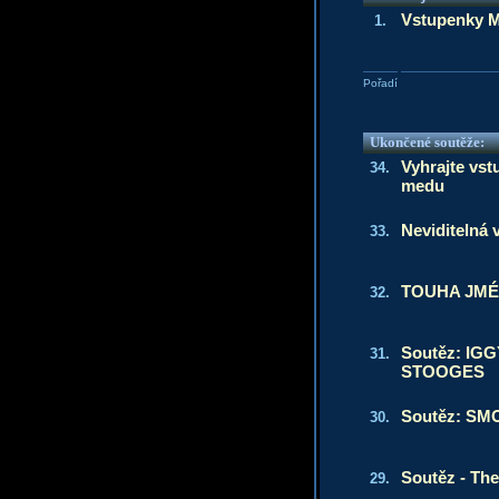
Vstupenky M
1.
Pořadí
Ukončené soutěže:
Vyhrajte vst
34.
medu
Neviditelná 
33.
TOUHA JMÉ
32.
Soutěz: IG
31.
STOOGES
Soutěz: SM
30.
Soutěz - The
29.