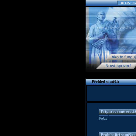
REGISTRÁ
Přehled soutěží:
Připravované soutěž
Pořadí
Probíhající soutěže: