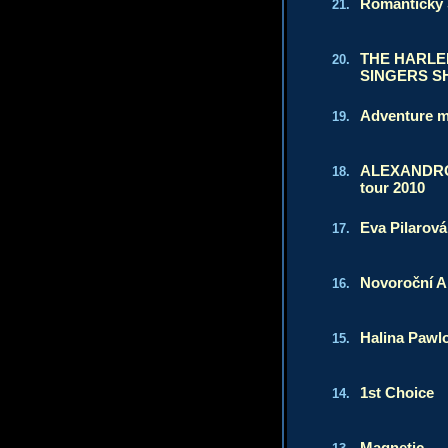
Romantický
21.
THE HARLE
20.
SINGERS 
Adventure m
19.
ALEXANDROV
18.
tour 2010
Eva Pilarová
17.
Novoroční A
16.
Halina Pawl
15.
1st Choice
14.
Magnetic