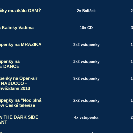
íčky muzikálu OSMÝ
2x Balíček
2
a Kalinky Vadima
10x CD
3
tupenky na MRAZIKA
3x2 vstupenky
1
upenky na
3x2 vstupenky
1
E DANCE
upenky na Open-air
9x2 vstupenky
1
w NABUCCO -
 hvězdami 2010
upenky na "Noc plná
2x2 vstupenky
1
ow České televize
ow THE DARK SIDE
4x vstupenka
2
ANT