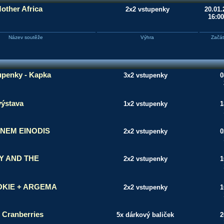
other Africa
2x2 vstupenky
20.01.
16:00
Název soutěže
Výhra
Začá
upenky - Kapka
3x2 vstupenky
0
výstava
1x2 vstupenky
1
NEM EINODIS
2x2 vstupenky
0
GY AND THE
2x2 vstupenky
1
OKIE + ARGEMA
2x2 vstupenky
1
 Cranberries
5x dárkový baliček
2