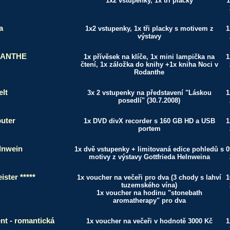
1x2 vstupenky, 1x tři placky
1
a
1x2 vstupenky, 1x tři placky s motivem z
1
výstavy
DANTHE
1x přívěsek na klíče, 1x mini lampička na
1
čtení, 1x záložka do knihy +1x kniha Noci v
Rodanthe
lt
3x 2 vstupenky na představení "Láskou
1
posedlí" (30.7.2008)
uter
1x DVD divX recorder s 160 GB HD a USB
1
portem
lnwein
1x dvě vstupenky + limitovaná edice pohledů s
0
motivy z výstavy Gottfrieda Helnweina
ister *****
1x voucher na večeři pro dva (3 chody s lahví
1
tuzemského vína)
1x voucher na hodinu "stonebath
aromatherapy" pro dva
t - romantická
1x voucher na večeři v hodnotě 3000 Kč
1