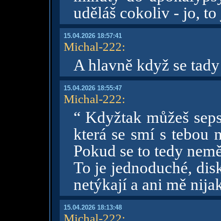
uděláš cokoliv - jo, t
15.04.2026 18:57:41
Michal-222
:
A hlavně když se tady
15.04.2026 18:55:47
Michal-222
:
“ Kdyžtak můžeš seps
která se smí s tebou 
Pokud se to tedy nemě
To je jednoduché, dis
netýkají a ani mě nija
15.04.2026 18:13:48
Michal-222
: