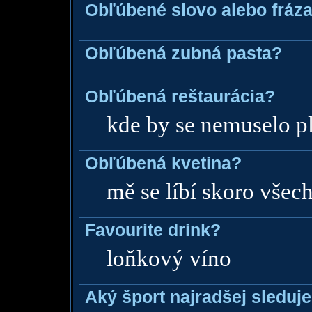
Obľúbené slovo alebo fráz
Obľúbená zubná pasta?
Obľúbená reštaurácia?
kde by se nemuselo pla
Obľúbená kvetina?
mě se líbí skoro všec
Favourite drink?
loňkový víno
Aký šport najradšej sleduj