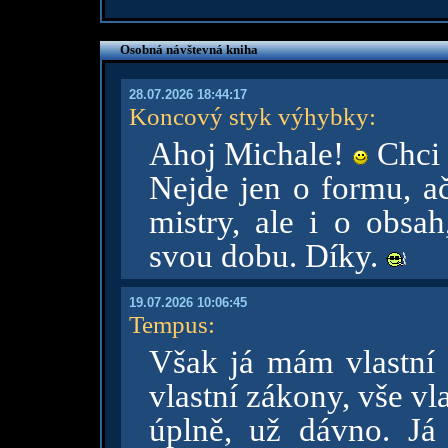
Osobná návštevná kniha
28.07.2026 18:44:17
Koncový styk výhybky
:
Ahoj Michale!
Chci t
Nejde jen o formu, ač
mistry, ale i o obsah
svou dobu. Díky.
19.07.2026 10:06:45
Tempus
:
Však já mám vlastní s
vlastní zákony, vše vla
úplně, už dávno. Já