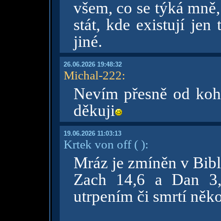
všem, co se týká mně,
stát, kde existují jen
jiné.
26.06.2026 19:48:32
Michal-222
:
Nevím přesně od koho
děkuji
19.06.2026 11:03:13
Krtek von off
( )
:
Mráz je zmíněn v Bibli
Zach 14,6 a Dan 3,
utrpením či smrtí ně