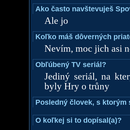
Ako často navštevuješ Sp
Ale jo
Koľko máš dôverných priat
Nevím, moc jich asi 
Obľúbený TV seriál?
Jediný seriál, na kt
byly Hry o trůny
Posledný človek, s ktorým 
O koľkej si to dopísal(a)?