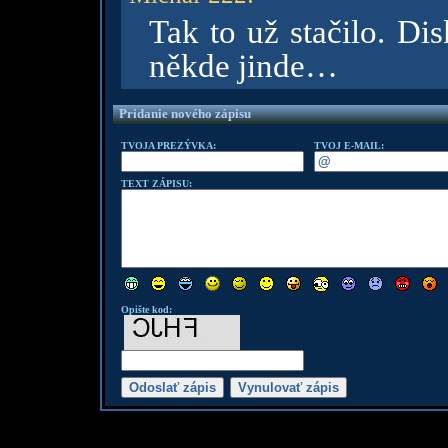
Tak to už stačilo. Di
někde jinde…
Pridanie nového zápisu
TVOJA PREZÝVKA:
TVOJ E-MAIL:
TEXT ZÁPISU:
Opište kod: