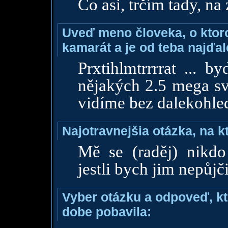
Co asi, trčím tady, na
Uveď meno človeka, o ktoro
kamarát a je od teba najďal
Prxtihlmtrrrrat ... b
nějakých 2.5 mega svě
vidíme bez dalekohle
Najotravnejšia otázka, na k
Mě se (raděj) nikdo 
jestli bych jim nepůjči
Vyber otázku a odpoveď, kt
dobe pobavila: