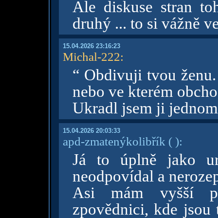
Ale diskuse stran toh
druhý ... to si vážně v
15.04.2026 23:16:23
Michal-222
:
“ Obdivuji tvou ženu. 
nebo ve kterém obcho
Ukradl jsem ji jedno
15.04.2026 20:03:33
apd-zmatenýkolibřík
( )
:
Já to úplně jako u
neodpovídal a nerozep
Asi mám vyšší prá
zpovědnici, kde jsou 