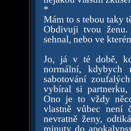
*
Mám to s tebou taky t
Obdivuji tvou ženu
sehnal, nebo ve kter
Jo, já v té době, k
normální, kdybych 
sabotování zoufalých
vybíral si partnerku
Ono je to vždy něc
vlastně vůbec není 
nevratně ženy, odtiká
minuty do apokalypsy