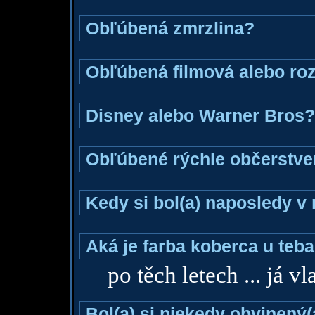
Obľúbená zmrzlina?
Obľúbená filmová alebo ro
Disney alebo Warner Bros?
Obľúbené rýchle občerstve
Kedy si bol(a) naposledy v
Aká je farba koberca u teba
po těch letech ... já v
Bol(a) si niekedy obvinený(