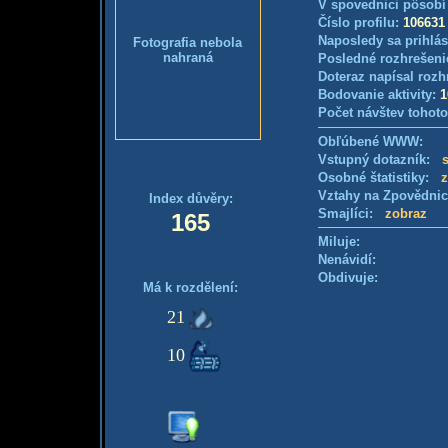
V spovednici pôsobí
Číslo profilu:
106631
Naposledy sa prihlás
Fotografia nebola
nahraná
Posledné rozhrešeni
Doteraz napísal rozh
Bodovanie aktivity:
1
Počet návštev tohoto
Obľúbené WWW:
Vstupný dotazník:
s
Osobné štatistiky:
z
Vztahy na Zpovědni
Index důvěry:
Smajlíci:
zobraz
165
Miluje:
Nenávidí:
Obdivuje:
Má k rozdělení:
21
10