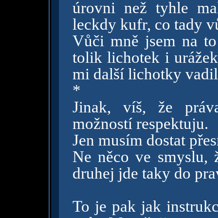
úrovni než tyhle ma
leckdy kufr, co tady v
Vůči mně jsem na to 
tolik lichotek i uráže
mi další lichotky vadi
*
Jinak, víš, že práv
možností respektuju.
Jen musím dostat přes
Ne něco ve smyslu, 
druhej jde taky do pr
To je pak jak instruk