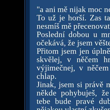
"a ani mě nijak moc ne
To už je horší. Zas t
nesmíš mě přecenovat
Poslední dobou u mn
očekává, že jsem věšt
Přitom jsem jen úpln
skvělej, v něčem h
výjimečnej, v něčem 
chlap.
Jinak, jsem si právě 
někde pohybuješ, že
tebe bude pravé dub
nějakou vlastní zkušen