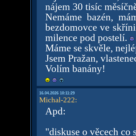
nájem 30 tisíc měsíčn
Nemáme bazén, máme
bezdomovce ve skříni
milence pod postelí.
Máme se skvěle, nejlép
Jsem Pražan, vlastene
Volím banány!
16.04.2026 10:11:29
Michal-222
:
Apd:
"diskuse o věcech co 