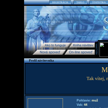
REGISTRÁCIA
TABLO
ŠTATISTIKA
Profil návštevníka
M
Tak vítej, 
Pohlavie:
muž
Vek:
44