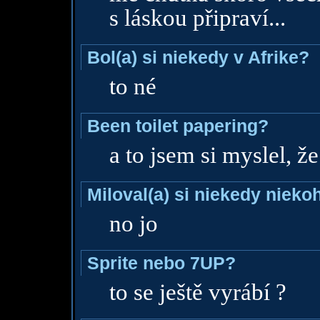
s láskou připraví...
Bol(a) si niekedy v Afrike?
to né
Been toilet papering?
a to jsem si myslel, ž
Miloval(a) si niekedy nieko
no jo
Sprite nebo 7UP?
to se ještě vyrábí ?