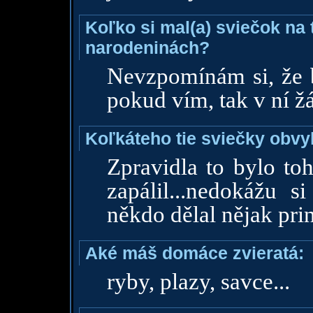
Koľko si mal(a) sviečok na 
narodeninách?
Nevzpomínám si, že b
pokud vím, tak v ní žá
Koľkáteho tie sviečky obvy
Zpravidla to bylo to
zapálil...nedokážu s
někdo dělal nějak prin
Aké máš domáce zvieratá:
ryby, plazy, savce...