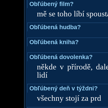
Obľúbený film?
mě se toho líbí spousta
Obľúbená hudba?
Obľúbená kniha?
Obľúbená dovolenka?
někde v přírodě, da
lidí
Obľúbený deň v týždni?
všechny stojí za prd