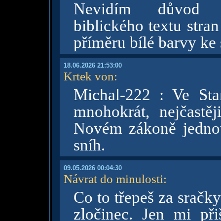
Nevidím důvod zp
biblického textu stra
příměru bílé barvy ke
18.06.2026 21:53:00
Krtek von
:
Michal-222 : Ve St
mnohokrát, nejčastěj
Novém zákoně jednou
sníh.
09.05.2026 00:04:30
Návrat do minulosti
:
Co to třepeš za sračky
zločinec. Jen mi př