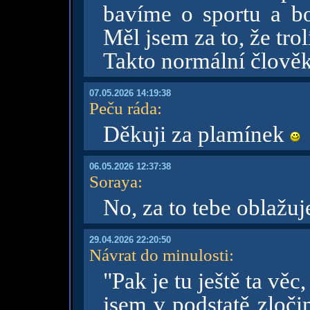
bavíme o sportu a b
Měl jsem za to, že trol
Takto normální člově
07.05.2026 14:19:38
Peču ráda
:
Děkuji za plamínek
06.05.2026 12:37:38
Soraya
:
No, za to tebe oblažu
29.04.2026 22:20:50
Návrat do minulosti
:
"Pak je tu ještě ta věc,
jsem v podstatě zločin