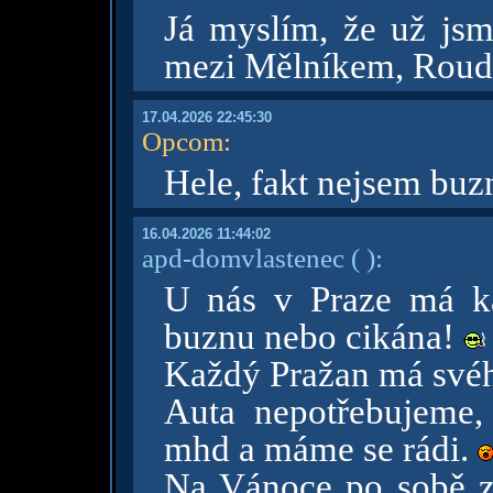
Já myslím, že už jsme
mezi Mělníkem, Roudn
17.04.2026 22:45:30
Opcom
:
Hele, fakt nejsem buzn
16.04.2026 11:44:02
apd-domvlastenec
( )
:
U nás v Praze má ka
buznu nebo cikána!
Každý Pražan má svéh
Auta nepotřebujeme,
mhd a máme se rádi.
Na Vánoce po sobě za