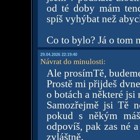
od té doby mám tend
spíš vyhýbat než abych
Co to bylo? Já o tom 
29.04.2026 22:19:40
Návrat do minulosti
:
Ale prosímTě, budeme 
Prostě mi přijdeš dvne
o botách a některé jsi
Samozřejmě jsi Tě n
pokud s někým máš 
odpovíš, pak zas né a
zvláštně.