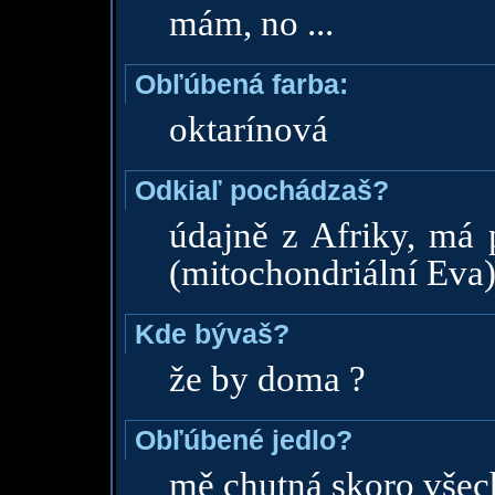
mám, no ...
Obľúbená farba:
oktarínová
Odkiaľ pochádzaš?
údajně z Afriky, má 
(mitochondriální Eva
Kde bývaš?
že by doma ?
Obľúbené jedlo?
mě chutná skoro všec