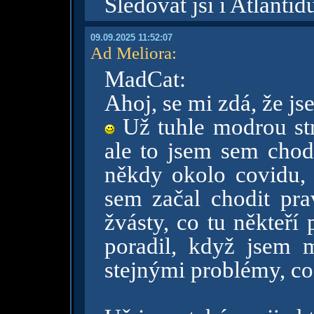
Sledovat jsi i Atlantid
09.09.2025 11:52:07
Ad Meliora
:
MadCat:
Ahoj, se mi zdá, že js
Už tuhle modrou str
ale to jsem sem chod
někdy okolo covidu, 
sem začal chodit pra
žvásty, co tu někteří
poradil, když jsem 
stejnými problémy, co