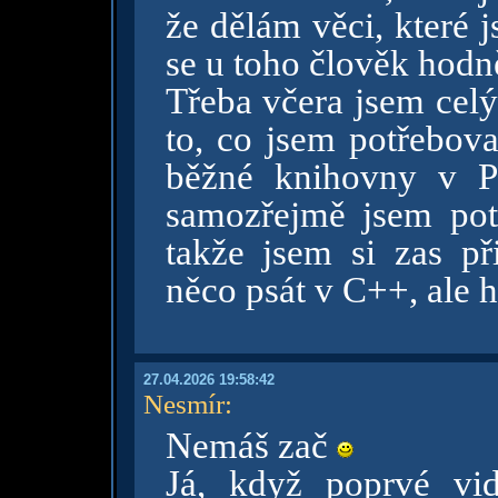
že dělám věci, které 
se u toho člověk hodn
Třeba včera jsem celý
to, co jsem potřebova
běžné knihovny v P
samozřejmě jsem potř
takže jsem si zas p
něco psát v C++, ale ho
27.04.2026 19:58:42
Nesmír
:
Nemáš zač
Já, když poprvé vid