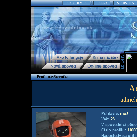
REGISTRÁCIA
TABLO
ŠTATISTIKA
Profil návštevníka
A
admel
Pohlavie:
muž
Vek:
23
V spovednici pôso
Číslo profilu:
1100
Naposledy sa prihl