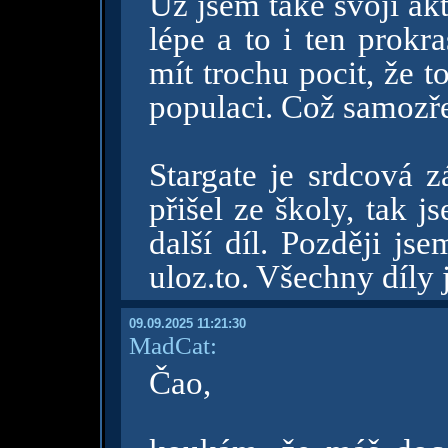
Už jsem také svoji akt
lépe a to i ten prokr
mít trochu pocit, že t
populaci. Což samozř
Stargate je srdcová z
přišel ze školy, tak 
další díl. Později js
uloz.to. Všechny díly 
09.09.2025 11:21:30
MadCat:
Čao,