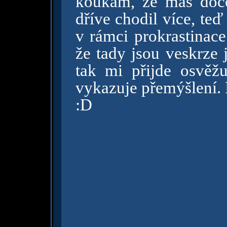
koukám, že máš doce
dříve chodil více, teď
v rámci prokrastinace
že tady jsou veskrze 
tak mi přijde osvěžu
vykazuje přemýšlení. 
:D