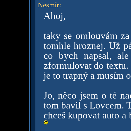
Nesmír
:
Ahoj,
taky se omlouvám za 
tomhle hroznej. Už pá
co bych napsal, ale
zformulovat do textu. 
je to trapný a musím o
Jo, něco jsem o té na
tom bavil s Lovcem. Tře
chceš kupovat auto a b