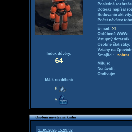
Posledné rozhreše
Doteraz napísal ro
Bodovanie aktivity
Počet návštev toho
E-mail:
Obľúbené WWW:
Vstupný dotazník:
Osobné štatistiky
Vztahy na Zpověd
Index důvěry:
Smajlíci:
zobraz
64
Miluje:
Nenávidí:
Obdivuje:
Má k rozdělení:
8
5
Osobná návštevná kniha
11.05.2026 15:29:52