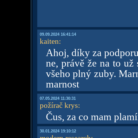
09.09.2024 16:41:14
kaiten
:
Ahoj, díky za podporu
ne, právě že na to už
všeho plný zuby. Marn
marnost
07.05.2024 11:30:31
požírač krys
:
Čus, za co mam plam
30.01.2024 19:10:12
modern research
: