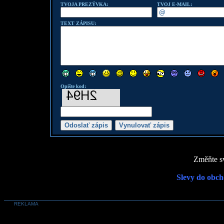
TVOJA PREZÝVKA:
TVOJ E-MAIL:
TEXT ZÁPISU:
Opište kod:
Změňte sv
Slevy do obch
REKLAMA