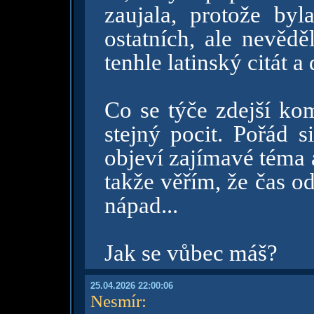
zaujala, protože byl
ostatních, ale nevědě
tenhle latinský citát a 
Co se týče zdejší ko
stejný pocit. Pořád s
objeví zajímavé téma a
takže věřím, že čas o
nápad...
Jak se vůbec máš?
25.04.2026 22:00:06
Nesmír
: