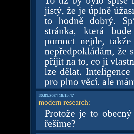
To už by bylo spíše n
jistý, že je úplně úžas
to hodně dobrý. Sp
stránka, která bude 
pomoct nejde, takže
nepředpokládám, že se
přijít na to, co jí vlas
lze dělat. Inteligenc
pro plno věcí, ale mám
30.01.2024 18:15:47
modern research
:
Protože je to obecný
řešíme?