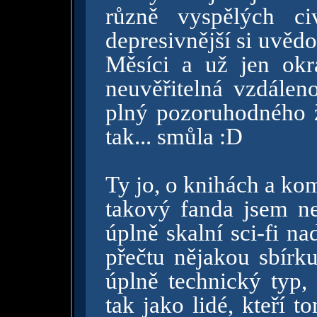
různě vyspělých ci
depresivnější si uvědo
Měsíci a už jen okr
neuvěřitelná vzdálen
plný pozoruhodného ži
tak... smůla :D
Ty jo, o knihách a ko
takový fanda jsem ne
úplně skalní sci-fi na
přečtu nějakou sbírku
úplně technický typ,
tak jako lidé, kteří t