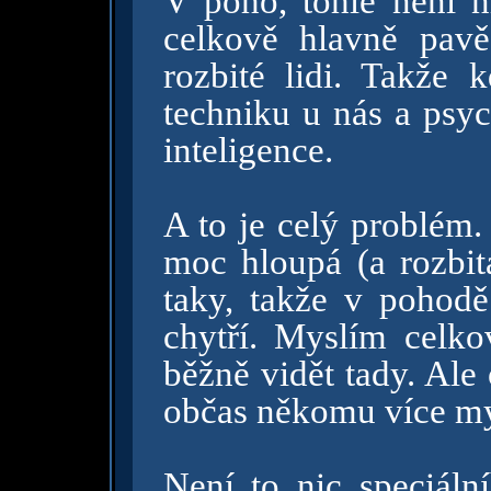
V poho, tohle není n
celkově hlavně pav
rozbité lidi. Takže 
techniku u nás a psyc
inteligence.
A to je celý problém.
moc hloupá (a rozbitá
taky, takže v pohodě
chytří. Myslím celkov
běžně vidět tady. Ale 
občas někomu více my
Není to nic speciáln