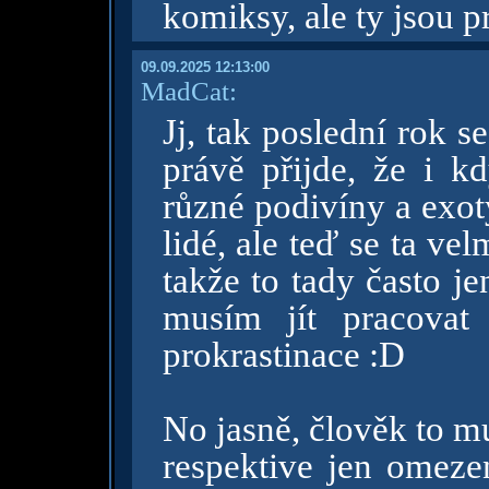
komiksy, ale ty jsou p
09.09.2025 12:13:00
MadCat:
Jj, tak poslední rok 
právě přijde, že i k
různé podivíny a exot
lidé, ale teď se ta ve
takže to tady často j
musím jít pracovat
prokrastinace :D
No jasně, člověk to mus
respektive jen omezen