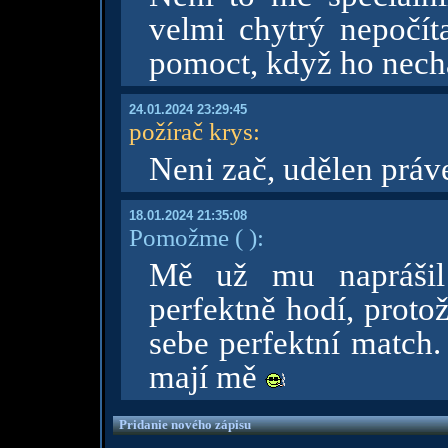
velmi chytrý nepočí
pomoct, když ho nech
24.01.2024 23:29:45
požírač krys
:
Neni zač, udělen prá
18.01.2024 21:35:08
Pomožme
( )
:
Mě už mu naprášil
perfektně hodí, proto
sebe perfektní match
mají mě
Pridanie nového zápisu