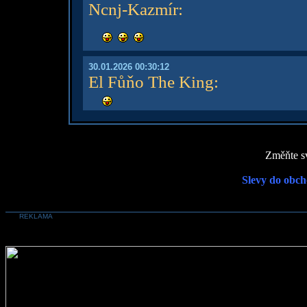
Ncnj-Kazmír
:
30.01.2026 00:30:12
El Fůňo The King
:
Změňte sv
Slevy do obch
REKLAMA