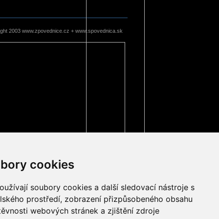
ight 2003 www.zpovednice.cz + www.spovednica.sk
bory cookies
užívají soubory cookies a další sledovací nástroje s
elského prostředí, zobrazení přizpůsobeného obsahu
těvnosti webových stránek a zjištění zdroje