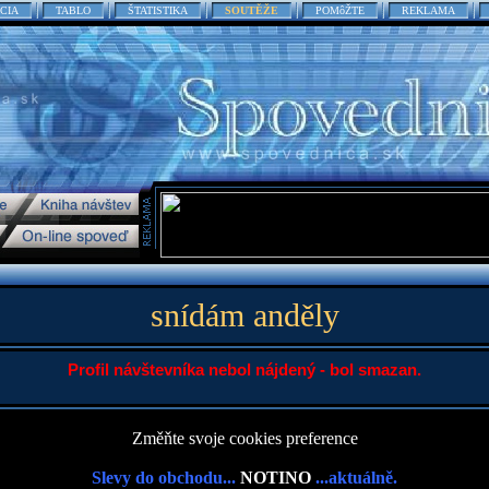
CIA
TABLO
ŠTATISTIKA
SOUTĚŽE
POMôŽTE
REKLAMA
snídám anděly
Profil návštevníka nebol nájdený - bol smazan.
Změňte svoje cookies preference
Slevy do obchodu...
NOTINO
...aktuálně.