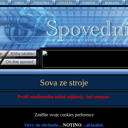
CIA
TABLO
ŠTATISTIKA
SOUTĚŽE
POMôŽTE
REKLAMA
Sova ze stroje
Profil návštevníka nebol nájdený - bol smazan.
Změňte svoje cookies preference
Slevy do obchodu...
NOTINO
...aktuálně.