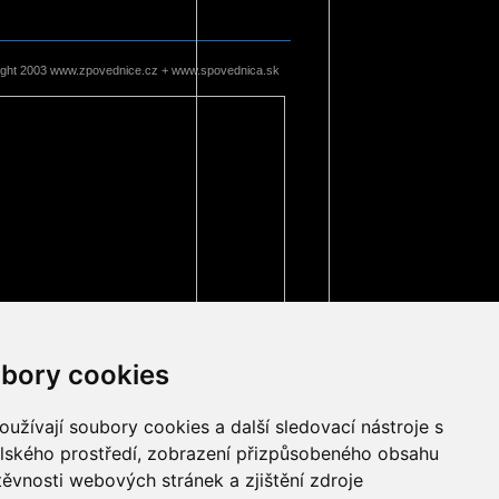
ight 2003 www.zpovednice.cz + www.spovednica.sk
bory cookies
užívají soubory cookies a další sledovací nástroje s
elského prostředí, zobrazení přizpůsobeného obsahu
těvnosti webových stránek a zjištění zdroje