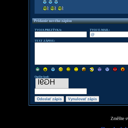
Pridanie nového zápisu
TVOJA PREZÝVKA:
TVOJ E-MAIL:
TEXT ZÁPISU:
Opište kod:
Změňte sv