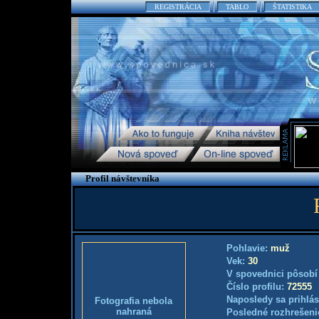
REGISTRÁCIA
TABLO
ŠTATISTIKA
Profil návštevníka
Pohlavie:
muž
Vek:
30
V spovednici pôsobí
Číslo profilu:
72555
Naposledy sa prihlás
Fotografia nebola
nahraná
Posledné rozhrešeni