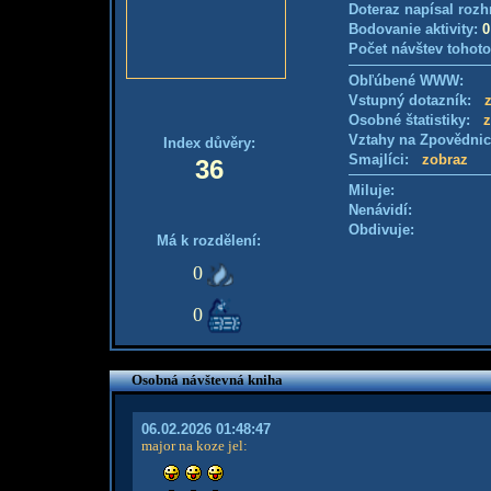
Doteraz napísal rozh
Bodovanie aktivity:
0
Počet návštev tohoto
Obľúbené WWW:
Vstupný dotazník:
Osobné štatistiky:
z
Vztahy na Zpovědni
Index důvěry:
Smajlíci:
zobraz
36
Miluje:
Nenávidí:
Obdivuje:
Má k rozdělení:
0
0
Osobná návštevná kniha
06.02.2026 01:48:47
major na koze jel
: