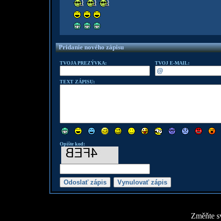
Pridanie nového zápisu
TVOJA PREZÝVKA:
TVOJ E-MAIL:
TEXT ZÁPISU:
Opište kod:
Změňte sv