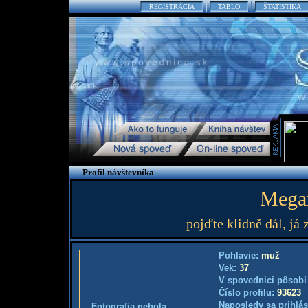
REGISTRÁCIA
TABLO
ŠTATISTIKA
Profil návštevníka
Megan
pojďte klidně dál, já
Pohlavie:
muž
Vek:
37
V spovednici pôsobí
Číslo profilu:
93623
Naposledy sa prihlás
Fotografia nebola