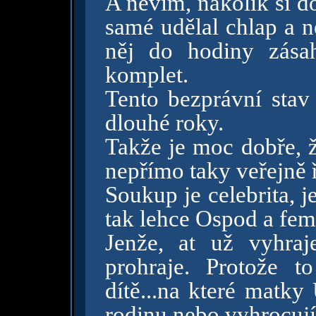
A nevím, nakolik si d
samé udělal chlap a ne
něj do hodiny zása
komplet.
Tento bezprávní stav
dlouhé roky.
Takže je moc dobře, ž
nepřímo taky veřejně ř
Soukup je celebrita, j
tak lehce Ospod a fem
Jenže, at už vyhraj
prohraje. Protože 
dítě...na které matky
rodinu nebo vyhrocují