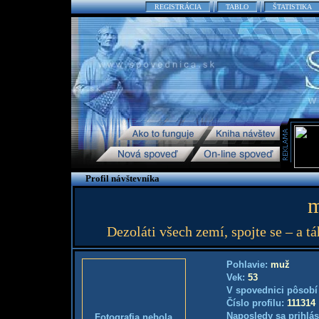
REGISTRÁCIA
TABLO
ŠTATISTIKA
Profil návštevníka
m
Dezoláti všech zemí, spojte se – a 
Pohlavie:
muž
Vek:
53
V spovednici pôsobí
Číslo profilu:
111314
Naposledy sa prihlás
Fotografia nebola