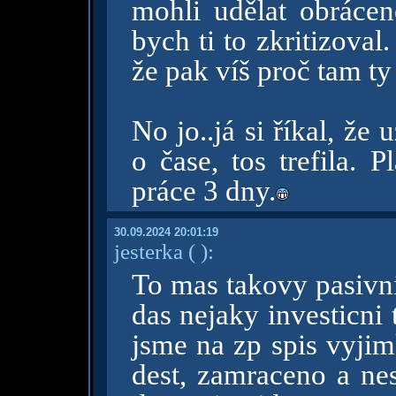
mohli udělat obrácen
bych ti to zkritizoval. 
že pak víš proč tam ty
No jo..já si říkal, že
o čase, tos trefila. 
práce 3 dny.
30.09.2024 20:01:19
jesterka
( )
:
To mas takovy pasivni
das nejaky investicni 
jsme na zp spis vyjim
dest, zamraceno a ne