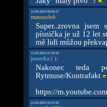
Jaký "malý pivo" ?
14.09.2024 00:04:17
matouch4
:
Super..zrovna jsem si
písnička je už 12 let 
mě lidi můžou překva
13.09.2024 23:30:36
jesterka
( )
:
Nakonec teda po
Rytmuse/Kontrafakt
https://m.youtube.c
13.09.2024 22:47:02