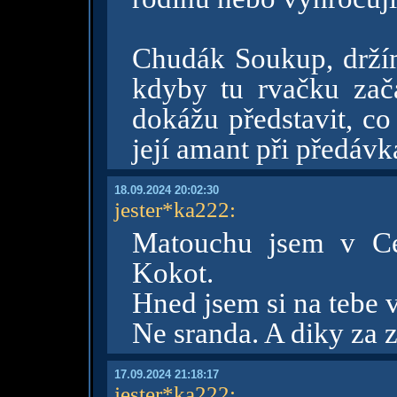
Chudák Soukup, držím
kdyby tu rvačku zača
dokážu představit, co
její amant při předávk
18.09.2024 20:02:30
jester*ka222
:
Matouchu jsem v Ce
Kokot.
Hned jsem si na tebe
Ne sranda. A diky za z
17.09.2024 21:18:17
jester*ka222
: