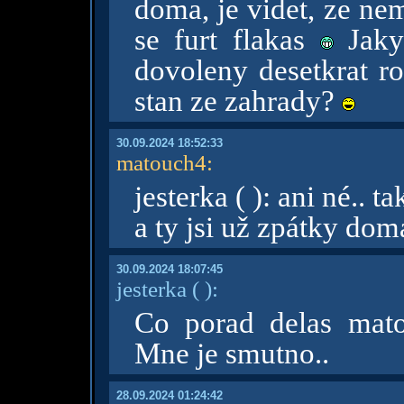
doma, je videt, ze ne
se furt flakas
Jaky 
dovoleny desetkrat r
stan ze zahrady?
30.09.2024 18:52:33
matouch4
:
jesterka ( ): ani né..
a ty jsi už zpátky dom
30.09.2024 18:07:45
jesterka
( )
:
Co porad delas mat
Mne je smutno..
28.09.2024 01:24:42