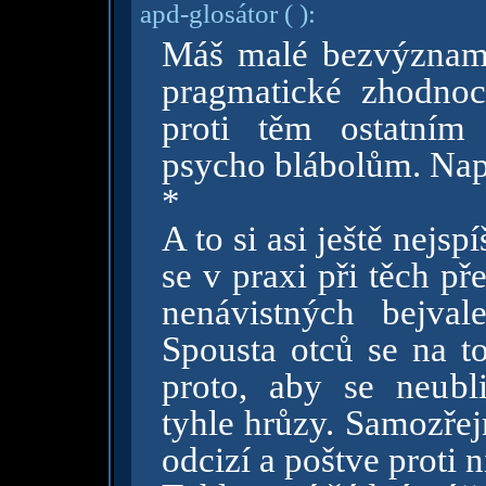
apd-glosátor
( )
:
Máš malé bezvýznam
pragmatické zhodnoc
proti těm ostatní
psycho blábolům. Nap
*
A to si asi ještě nejsp
se v praxi při těch p
nenávistných bejval
Spousta otců se na t
proto, aby se neubl
tyhle hrůzy. Samozřejm
odcizí a poštve proti 