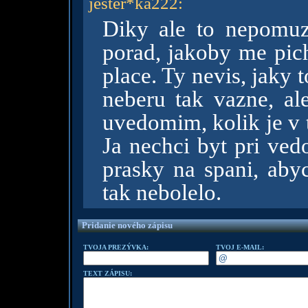
jester*ka222
:
Diky ale to nepomuz
porad, jakoby me pich
place. Ty nevis, jaky t
neberu tak vazne, ale
uvedomim, kolik je v 
Ja nechci byt pri ved
prasky na spani, aby
tak nebolelo.
Pridanie nového zápisu
TVOJA PREZÝVKA:
TVOJ E-MAIL:
TEXT ZÁPISU: