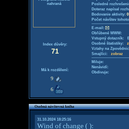
nahraná
Posledné rozhrešeni
Doteraz napísal rozh
Bodovanie aktivity:
0
Počet návštev tohoto
E-mail:
Obľúbené WWW:
Vstupný dotazník: E
Osobné štatistiky:
z
Index důvěry:
Vztahy na Zpovědni
71
Smajlíci:
zobraz
Miluje:
Nenávidí:
Má k rozdělení:
Obdivuje:
9
6
Osobná návštevná kniha
31.10.2024 18:25:16
Wind of change
( )
: