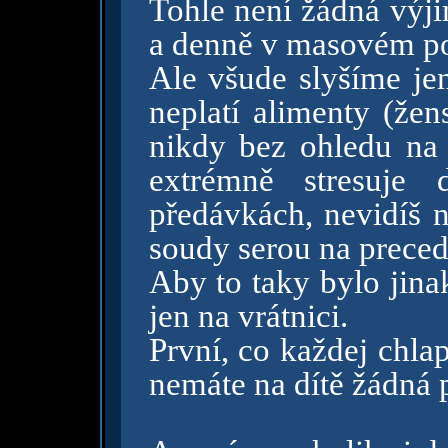
Tohle není žádná výji
a denně v masovém po
Ale všude slyšíme jen
neplatí alimenty (žen
nikdy bez ohledu na 
extrémně stresuje 
předávkách, nevidíš n
soudy serou na preced
Aby to taky bylo jina
jen na vrátnici.
První, co každej chlap
nemáte na dítě žádná 