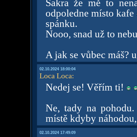
Sakra že mě to nena
odpoledne místo kafe
spánku.
Nooo, snad už to nebu
A jak se vůbec máš? už
02.10.2024 18:00:04
Loca Loca
:
Nedej se! Věřím ti!
Ne, tady na pohodu.
místě kdyby náhodou,
02.10.2024 17:49:09