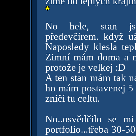
zimě do teplých kraji
No hele, stan jsem
předevčírem. když u
Naposledy klesla tep
Zimní mám doma a ne
protože je velkej :D
A ten stan mám tak na
ho mám postavenej 5 m
zničí tu celtu.
No..osvědčilo se mi
portfolio...třeba 30-