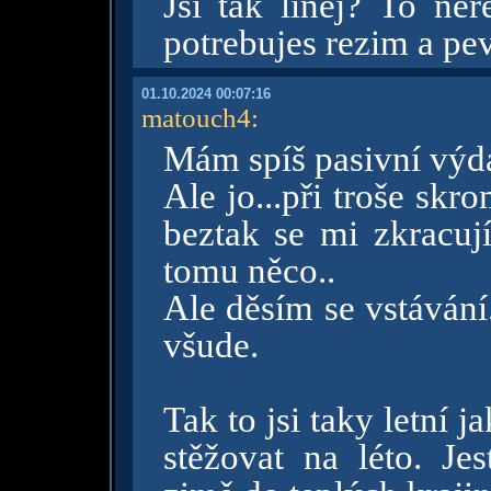
Jsi tak linej? To ner
potrebujes rezim a p
01.10.2024 00:07:16
matouch4
:
Mám spíš pasivní výd
Ale jo...při troše skro
beztak se mi zkracují
tomu něco..
Ale děsím se vstávání
všude.
Tak to jsi taky letní j
stěžovat na léto. Jes