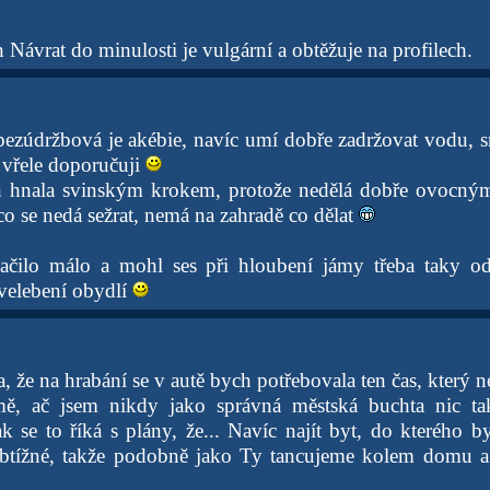
Návrat do minulosti je vulgární a obtěžuje na profilech.
bezúdržbová je akébie, navíc umí dobře zadržovat vodu, s
, vřele doporučuji
h hnala svinským krokem, protože nedělá dobře ovocn
 co se nedá sežrat, nemá na zahradě co dělat
čilo málo a mohl ses při hloubení jámy třeba taky odpá
 velebení obydlí
a, že na hrabání se v autě bych potřebovala ten čas, kter
, ač jsem nikdy jako správná městská buchta nic tak
k se to říká s plány, že... Navíc najít byt, do kterého b
btížné, takže podobně jako Ty tancujeme kolem domu a 