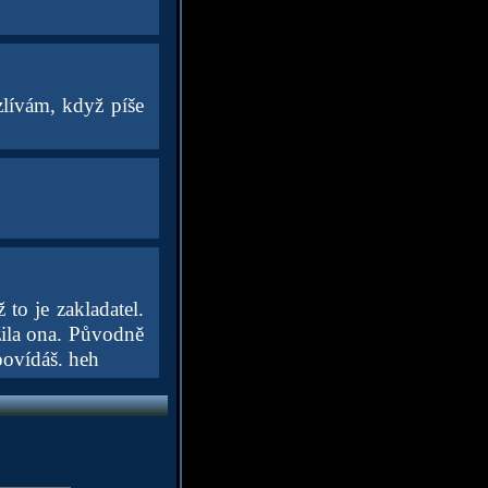
zlívám, když píše
to je zakladatel.
žila ona. Původně
povídáš. heh