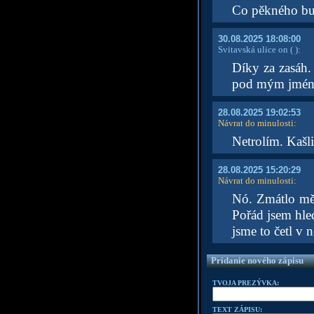
Co pěkného bu
30.08.2025 18:08:00
Svitavská ulice on
( )
:
Díky za zasáh.
pod mým jméne
28.08.2025 19:02:53
Návrat do minulosti
:
Netrolím. Kašli
28.08.2025 15:20:29
Návrat do minulosti
:
Nó. Zmátlo mě,
Pořád jsem hled
jsme to četl v
Pridanie nového zápisu
TVOJA PREZÝVKA:
TEXT ZÁPISU: