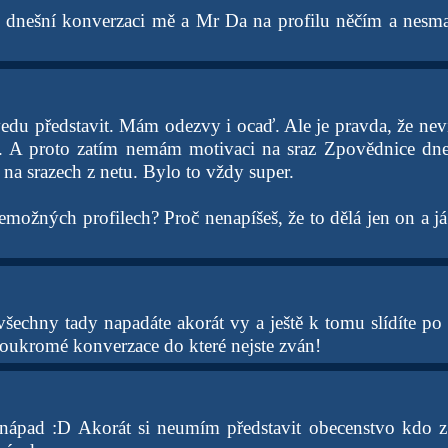
 dnešní konverzaci mě a Mr Da na profilu něčím a nesma
vedu představit. Mám odezvy i ocaď. Ale je pravda, že nev
í. A proto zatím nemám motivaci na sraz Zpovědnice dne
 na srazech z netu. Bylo to vždy super.
emožných profilech? Proč nenapíšeš, že to dělá jen on a já
šechny tady napadáte akorát vy a ještě k tomu slídíte po c
soukromé konverzace do které nejste zván!
 nápad :D Akorát si neumím představit obecenstvo kdo z 