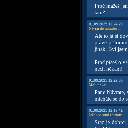
Proč mažeš jen
tam?
01.09.2025 12:24:20
Návrat do minulosti
:
Ale to já si do
právě přítomn
jinak. Byl jsem
Proč píšeš o vš
nech někam!
01.09.2025 12:22:05
Molitanka
:
Pane Návrate, v
mícháte se do 
01.09.2025 12:17:41
Ježek second edition
:
Sraz je dobrej