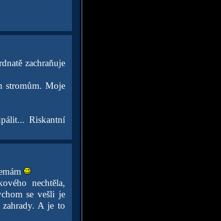
rdnatě zachraňuje
ým stromům. Moje
lit... Riskantní
ý nemám
ového nechtěla,
ychom se vešli je
zahrady. A je to