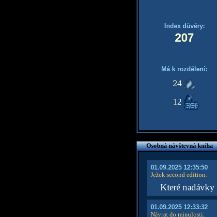
Index důvěry:
207
Má k rozdělení:
24
12
Osobná návštevná kniha
01.09.2025 12:35:50
Ježek second edition
:
Které nadávky
01.09.2025 12:33:32
Návrat do minulosti
: