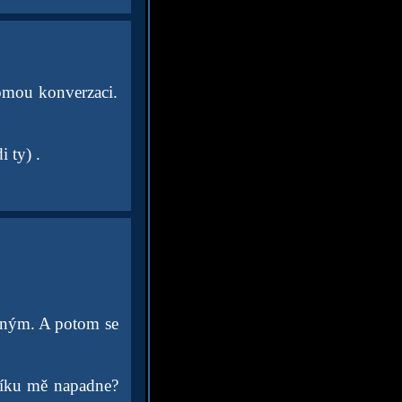
romou konverzaci.
 ty) .
jiným. A potom se
jlíku mě napadne?