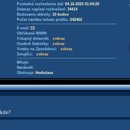
Posledné rozhrešenie dal:
04.10.2025 01:04:20
Doteraz napísal rozhrešení:
34414
Bodovanie aktivity:
10 bodov
Počet návštev tohoto profilu:
242462
E-mail:
Obľúbené WWW:
Vstupný dotazník:
zobraz
Osobné štatistiky:
zobraz
Vztahy na Zpovědnici:
zobraz
Smajlíci:
zobraz
Miluje:
Nenávidí:
Obdivuje:
Hodislava
 kde?