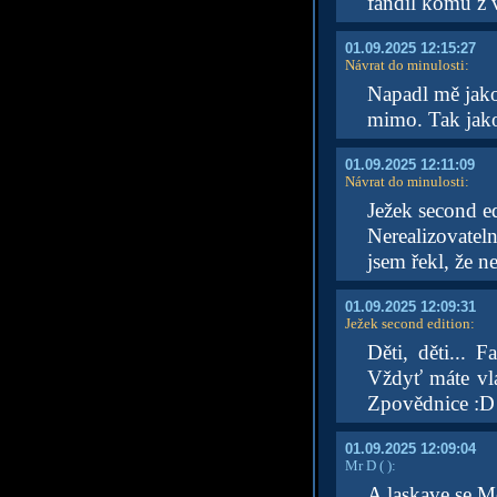
fandil komu z 
01.09.2025 12:15:27
Návrat do minulosti
:
Napadl mě jako
mimo. Tak jako
01.09.2025 12:11:09
Návrat do minulosti
:
Ježek second ed
Nerealizovatel
jsem řekl, že ne
01.09.2025 12:09:31
Ježek second edition
:
Děti, děti...
Vždyť máte vla
Zpovědnice :D 
01.09.2025 12:09:04
Mr D
( )
:
A laskave se M