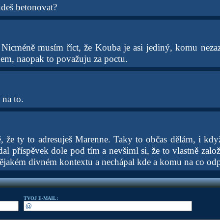
deš betonovat?
 Nicméně musím říct, že Kouba je asi jediný, komu neza
m, naopak to považuju za poctu.
 na to.
 že ty to adresuješ Marenne. Taky to občas dělám, i když 
al příspěvek dole pod tím a nevšiml si, že to vlastně zalo
 nějakém divném kontextu a nechápal kde a komu na co od
TVOJ E-MAIL: