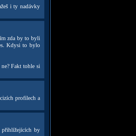
žeš i ty nadávky
ím zda by to byli
s. Kdysi to bylo
 ne? Fakt tohle si
izích profilech a
přihlížejících by