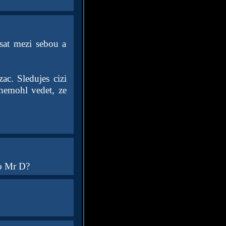
psat mezi sebou a
zac. Sledujes cizi
s nemohl vedet, ze
ko Mr D?