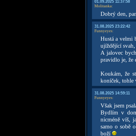
01.09.2025 11:37:58
Molitanka
:
Dobrý den, pan 
31.08.2025 23:22:42
Funnyeyes
:
Hustá a velmi 
ujíždějící svah
A jalovec byc
pravidlo je, že
Koukám, že sta
koníček, tohle
31.08.2025 14:59:11
Funnyeyes
:
Však jsem psal
Bydlím v domě
nicméně víš, ja
samo o sobě o
boží