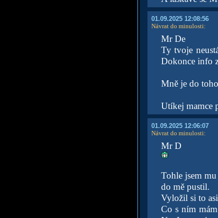
01.09.2025 12:08:56
Návrat do minulosti
:
Mr De
Ty tvoje neustá
Dokonce info z
Mně je do toho 
Utíkej mamce p
01.09.2025 12:06:07
Návrat do minulosti
:
Mr D
Tohle jsem mu 
do mě pustil.
Vyložil si to as
Co s ním mám s