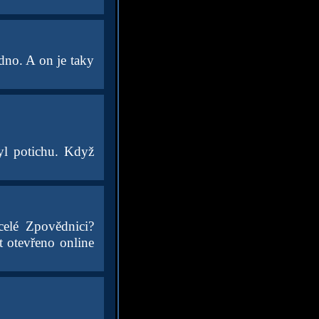
dno. A on je taky
byl potichu. Když
celé Zpovědnici?
t otevřeno online