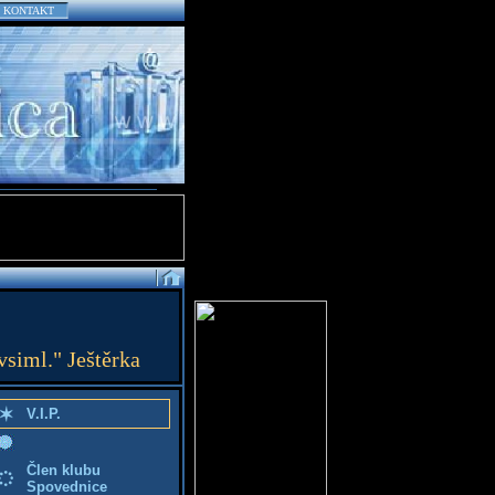
KONTAKT
vsiml." Ještěrka
V.I.P.
Člen klubu
Spovednice