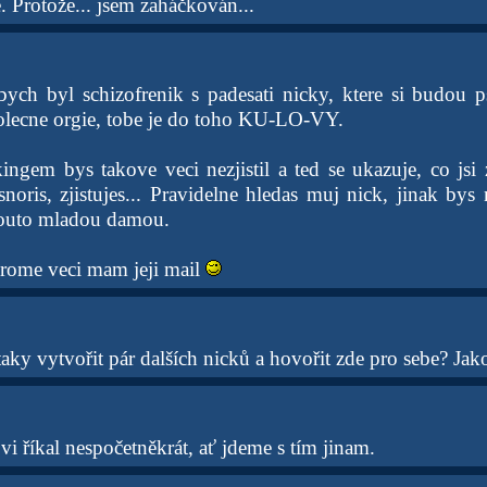
. Protože... jsem zaháčkován...
bych byl schizofrenik s padesati nicky, ktere si budou 
olecne orgie, tobe je do toho KU-LO-VY.
kingem bys takove veci nezjistil a ted se ukazuje, co jsi 
, snoris, zjistujes... Pravidelne hledas muj nick, jinak by
touto mladou damou.
rome veci mam jeji mail
aky vytvořit pár dalších nicků a hovořit zde pro sebe? Ja
 říkal nespočetněkrát, ať jdeme s tím jinam.