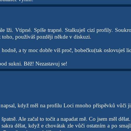
le lži. Vtipné. Spíše trapné. Stalkuješ cizí profily. Souk
 toho, používáš později někde v diskuzi.
hodně, a ty moc dobře víš proč, bobečku(tak oslovuješ lidi
od sukni. Běž! Nezastavuj se!
napsal, když měl na profilu Loci mnoho příspěvků vůči 
i špatně. Ale začal to točit a napadat mě. Co jsem měl dělat.
akra dělat, když e chovátak zle vůči ostatním a po sma