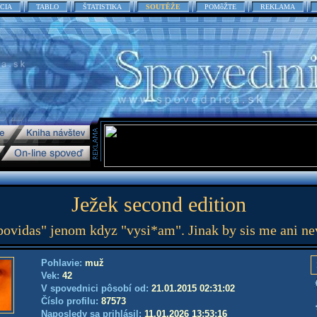
CIA
TABLO
ŠTATISTIKA
SOUTĚŽE
POMôŽTE
REKLAMA
Ježek second edition
povidas" jenom kdyz "vysi*am". Jinak by sis me ani ne
Pohlavie:
muž
Vek:
42
V spovednici pôsobí od:
21.01.2015 02:31:02
Číslo profilu:
87573
Naposledy sa prihlásil:
11.01.2026 13:53:16