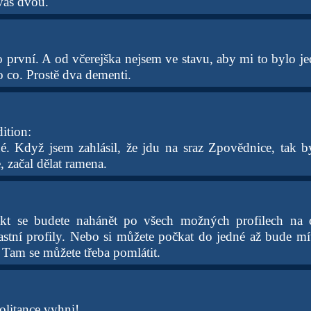
vás dvou.
 první. A od včerejška nejsem ve stavu, aby mi to bylo je
 co. Prostě dva dementi.
ition:
né. Když jsem zahlásil, že jdu na sraz Zpovědnice, tak 
, začal dělat ramena.
 Fakt se budete nahánět po všech možných profilech na 
stní profily. Nebo si můžete počkat do jedné až bude mí
Tam se můžete třeba pomlátit.
olitance vyhni!