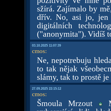
pozitivity ve mně po
sžírá. Zajímalo by mě, 
dřív. No, asi jo, je
digitálních technolo
("anonymita"). Vidíš t
03.10.2025 11:07:39
cmos
:
Ne, nepotrebuju hleda
to tak nějak všeobecn
slámy, tak to prostě je
27.09.2025 22:15:12
cmos
:
Šmoula Mrzout
M