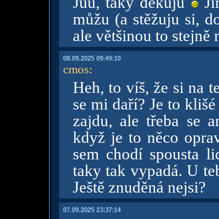
Jůů, taky děkuju
Ji
můžu (a stěžuju si, d
ale většinou to stejně
08.09.2025 09:49:10
cmos
:
Heh, to víš, že si na
se mi daří? Je to klišé
zajdu, ale třeba se a
když je to něco opra
sem chodí spousta l
taky tak vypadá. U teb
Ještě znuděná nejsi?
07.09.2025 23:37:14