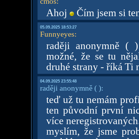
cmos
:
Ahoj
Čím jsem si te
05.09.2025 18:53:27
Funnyeyes
:
raději anonymně ( )
možné, že se tu nějak
druhé strany - říká Ti
04.09.2025 23:55:48
raději anonymně
( )
:
teď už tu nemám profil
ten původní první ni
více neregistrovaných.
myslím, že jsme prob