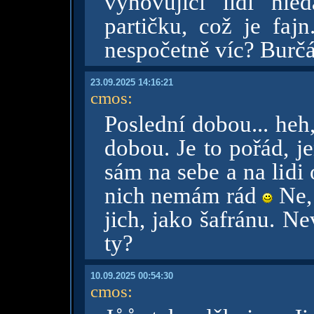
vyhovující lidi hl
partičku, což je fajn
nespočetně víc? Burč
23.09.2025 14:16:21
cmos
:
Poslední dobou... heh
dobou. Je to pořád, j
sám na sebe a na lidi
nich nemám rád
Ne, 
jich, jako šafránu. N
ty?
10.09.2025 00:54:30
cmos
: