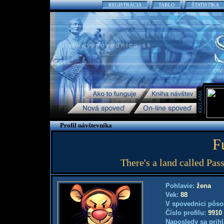
REGISTRÁCIA
TABLO
ŠTATISTIKA
Profil návštevníka
F
There's a land called Pas
Pohlavie:
žena
Vek:
88
V spovednici pôso
Číslo profilu:
9910
Naposledy sa prihl