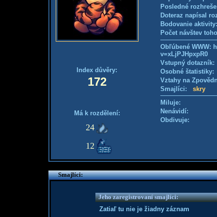
Posledné rozhreše
Doteraz napísal ro
Bodovanie aktivity
Počet návštev toho
Obľúbené WWW: ht
v=xLjPJHpxpR0
Vstupný dotazník
Index důvěry:
Osobné štatistiky
172
Vztahy na Zpověd
Smajlíci:
skry
Miluje:
Nenávidí:
Má k rozdělení:
Obdivuje:
24
12
Smajlíci:
Jeho zaregistrovaní smajlíci:
Zatiaľ tu nie je žiadny záznam