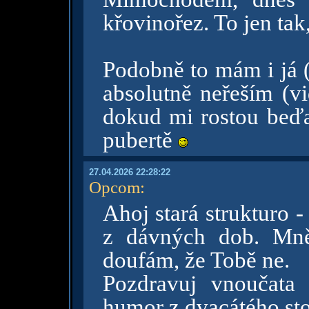
křovinořez. To jen ta
Podobně to mám i já 
absolutně neřeším (vi
dokud mi rostou beďar
pubertě
27.04.2026 22:28:22
Opcom
:
Ahoj stará strukturo -
z dávných dob. Mně
doufám, že Tobě ne.
Pozdravuj vnoučata
humor z dvacátého stol