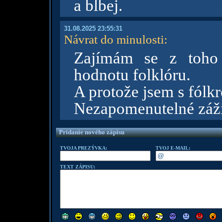
a blbej.
31.08.2025 23:55:31
Návrat do minulosti
:
Zajímám se z toho 
hodnotu folklóru.
A protože jsem s fólkr
Nezapomenutelné záži
Pridanie nového zápisu
TVOJA PREZÝVKA:
TVOJ E-MAIL:
TEXT ZÁPISU: