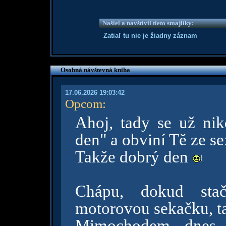
Našiel a navštívil tieto smajlíky:
Zatiaľ tu nie je žiadny záznam
Osobná návštevná kniha
17.06.2026 19:03:42
Opcom
:
Ahoj, tady se už ni
den" a obviní Tě ze sex
Takže dobrý den
Chápu, dokud stač
motorovou sekačku, tak
Mimochodem, dnes 