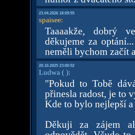
23.04.2026 18:09:55
spaisee
:
Taaaakže, dobrý v
děkujeme za optání..
neměli bychom začít ak
20.10.2025 23:00:52
Ludwa
( )
:
"Pokud to Tobě dává
přinesla radost, je to 
Kde to bylo nejlepší a
Děkuji za zájem a
odpovědět. Všude to 