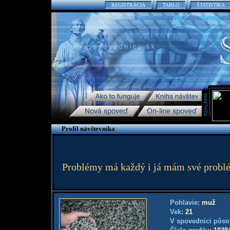
REGISTRÁCIA
TABLO
ŠTATISTIKA
Profil návštevníka
Problémy má každý i já mám své problé
Pohlavie:
muž
Vek:
21
V spovednici pôso