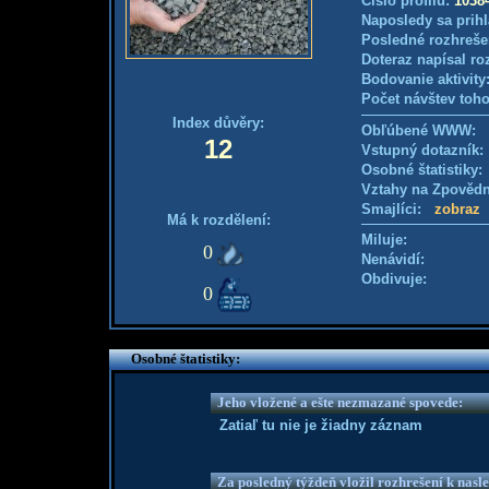
Číslo profilu:
1038
Naposledy sa prihl
Posledné rozhreše
Doteraz napísal ro
Bodovanie aktivity
Počet návštev toho
Index důvěry:
Obľúbené WWW:
12
Vstupný dotazník
Osobné štatistiky
Vztahy na Zpověd
Smajlíci:
zobraz
Má k rozdělení:
Miluje:
0
Nenávidí:
Obdivuje:
0
Osobné štatistiky:
Jeho vložené a ešte nezmazané spovede:
Zatiaľ tu nie je žiadny záznam
Za posledný týždeň vložil rozhrešení k nas