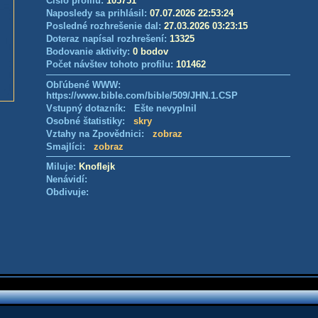
Číslo profilu:
105751
Naposledy sa prihlásil:
07.07.2026 22:53:24
Posledné rozhrešenie dal:
27.03.2026 03:23:15
Doteraz napísal rozhrešení:
13325
Bodovanie aktivity:
0 bodov
Počet návštev tohoto profilu:
101462
Obľúbené WWW:
https://www.bible.com/bible/509/JHN.1.CSP
Vstupný dotazník: Ešte nevyplnil
Osobné štatistiky:
skry
Vztahy na Zpovědnici:
zobraz
Smajlíci:
zobraz
Miluje:
Knoflejk
Nenávidí:
Obdivuje: