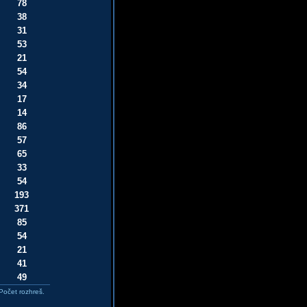
78
38
31
53
21
54
34
17
14
86
57
65
33
54
193
371
85
54
21
41
49
Počet rozhreš.