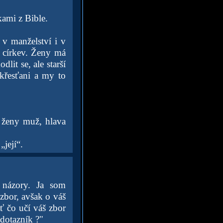
kami z Bible.
 v manželství i v
s církev. Ženy má
it se, ale starší
křesťani a my to
a ženy muž, hlava
„její“.
 názory. Ja som
zbor, avšak o váš
 čo učí váš zbor
 dotazník ?"