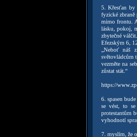
5. Křesťan by 
fyzické zbraně
mimo frontu. A
lásku, pokoj, 
zbytečné válčit.
Efezským 6, 1
„Neboť náš zá
světovládcům t
vezměte na seb
zůstat stát.“
https://www.zp
6. spasen bude 
se vést, to se
protestantům 
vyhodnotí spra
7. myslím, že 