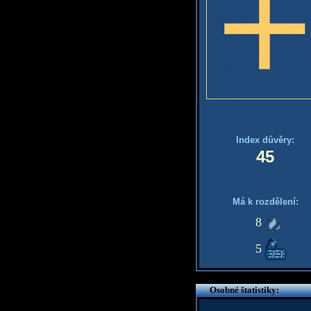
Index důvěry:
45
Má k rozdělení:
8
5
Osobné štatistiky: