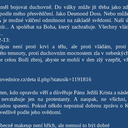
měl bojovat duchovně. Do války může jít třeba jako zdr
 podle mého přesvědčení. Jako Desmond Doss. Nebo může 
 je možné válčení odmítnout na základě svědomí. Naší ú
mír... A spoléhat na Boha, který zachraňuje. Všechny vl
..
2-13:
pas není proti krvi a tělu, ale proti vládám, proti 
éto temnoty, proti duchovním mocnostem zla v nebeských
e celou Boží zbroj, abyste se mohli v den zlý vzepřít, 
ovednice.cz/deta il.php?statusik=1191816
ten, kdo opravdu věří a důvěřuje Pánu Ježíši Krista a násl
 nevztahuje jen na protestanty. A naopak, ne všichni, 
budou spaseni. Pokud někdo nepoznal dobrou zprávu o Kr
vedlivě podle jeho svědomí.
obecně makeup není hřích, ale nemusí to být dobré