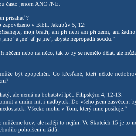
ou často jenom ANO /NE.
n prisahať ?
to zapovězeno v Bibli. Jakubův 5, 12:
ísahejte, moji bratři, ani při nebi ani při zemi, ani žádn
e ‚ano‘ a ‚ne‘ ať je ‚ne‘, abyste nepropadli soudu.“
při něčem nebo na něco, tak to by se nemělo dělat, ale můž
 může být zpopelněn. Co křesťané, kteří někde nedobrov
eni?
atý, ale nemá na bohatství lpět. Filipským 4, 12-13:
mnit a umím mít i nadbytek. Do všeho jsem zasvěcen: bý
 nedostatek. Všecko mohu v Tom, který mne posiluje.“
e můžeme krev, ale raději to nejím. Ve Skutcích 15 je to n
ebudilo pohoršení u židů.