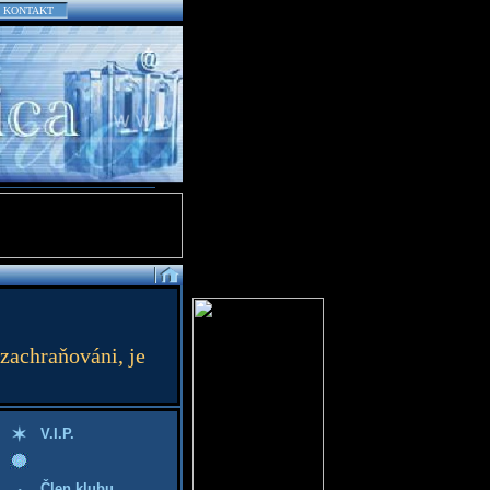
KONTAKT
 zachraňováni, je
V.I.P.
Člen klubu