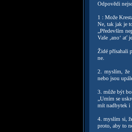
Odpovědi nejs
1 : Može Kresta
Ne, tak jak je 
„Především nepř
Vaše ‚ano‘ ať j
Židé přísahali 
ne.
2. myslím, že
nebo jsou upál
3. může být boh
„Umím se uskro
mít nadbytek i
4. myslím si, ž
proto, aby to n