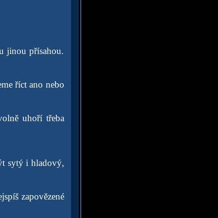
ou jinou přísahou.
eme říct ano nebo
olně uhoří třeba
t sytý i hladový,
ejspíš zapovězené