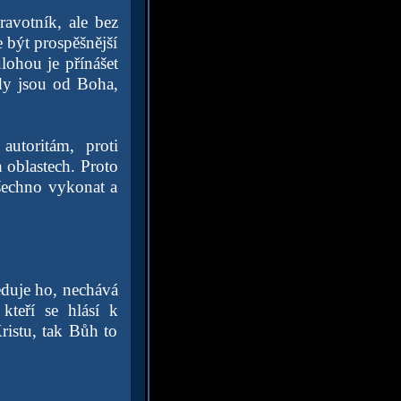
avotník, ale bez
být prospěšnější
lohou je přínášet
ády jsou od Boha,
autoritám, proti
 oblastech. Proto
všechno vykonat a
eduje ho, nechává
kteří se hlásí k
istu, tak Bůh to