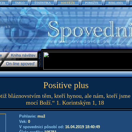
CIA
TABLO
ŠTATISTIKA
SOUTĚŽE
POMôŽTE
REKLAMA
Positive plus
otiž bláznovstvím těm, kteří hynou, ale nám, kteří jsme
mocí Boží.“ 1. Korintským 1, 18
Pohlavie:
muž
Vek:
0
V spovednici pôsobí od:
16.04.2019 18:40:49