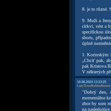
8. je to různé.
9. Muži a ženy
církvi, vést a
specifickou úlo
sboru, případn
úplně nezmění
1. Korinským 1
„Chciť pak, ab
pak Kristova B
V některých pře
10.08.2024 13:23:25
LazyTownRobbieRotten
"Dobrý den, č
momentálne kre
zbor by som ma
na nasledujúce 