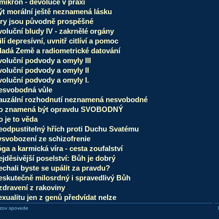
mikron - devoluce v praxi
ýt morální ještě neznamená lásku
iry jsou původně prospěšné
voluční bludy IV - zakrnělé orgány
lí depresívní, uvnitř citlíví a pomoc
ladá Země a radiometrické datování
voluční podvody a omyly III
voluční podvody a omyly II
voluční podvody a omyly I.
esvobodná vůle
auzální rozhodnutí neznamená nesvobodné
o znamená být opravdu SVOBODNÝ
 je to věda
eodpustitelný hřích proti Duchu Svatému
ysvobození ze schizofrenie
ga a karmická víra - cesta zoufalství
jděsivější poselství: Bůh je dobrý
echali byste se upálit za pravdu?
eskutečně milosrdný i spravedlivý Bůh
zdravení z rakoviny
xualitu jen z genů předvídat nelze
zov spovede