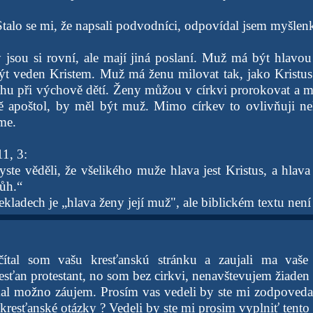
 Stalo se mi, že napsali podvodníci, odpovídal jsem myšlen
 jsou si rovní, ale mají jiná poslaní. Muž má být hlavou
 být veden Kristem. Muž má ženu milovat tak, jako Kristu
hu při výchově dětí. Ženy můžou v církvi prorokovat a modl
ě apoštol, by měl být muž. Mimo církev to ovlivňuji ne
me.
1, 3:
yste věděli, že všelikého muže hlava jest Kristus, a hlav
ůh.“
kladech je „hlava ženy její muž", ale biblickém textu není 
:
ítal som vašu kresťanskú stránku a zaujali ma vaše
sťan protestant, no som bez cirkvi, nenavštevujem žiaden 
l možno záujem. Prosím vas vedeli by ste mi zodpovedať
kresťanské otázky ? Vedeli by ste mi prosim vyplniť tento