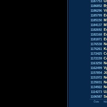
O
1187753
B
1186852
V
1186296
E
1185799
Mi
1185150
M
1184137
E
1182692
E
1182168
E
1181871
N
1176538
K
1176261
C
1172425
Co
1172159
N
1163250
V
1162499
Jó
1157854
Ne
1151972
N
1135031
N
1134922
U
1114273
Se
1106587
Číslo
Ná