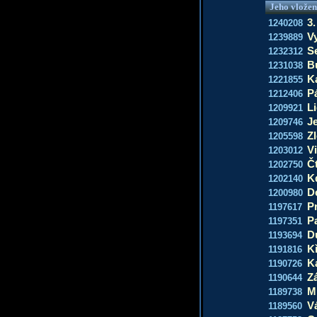
Jeho vložen
3
1240208
V
1239889
S
1232312
B
1231038
K
1221855
P
1212406
Li
1209921
J
1209746
Zl
1205598
Vi
1203012
Čt
1202750
K
1202140
D
1200980
Pr
1197617
P
1197351
D
1193694
Kř
1191816
K
1190726
Z
1190644
M
1189738
V
1189560