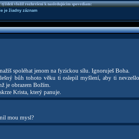
 týždeň vložil rozhrešení k nasledujúcim spovediam:
nie je žiadny záznam
 snažíš spoléhat jenom na fyzickou sílu. Ignoruješ Boha.
lešný bůh tohoto věku ti oslepil myšlení, aby ti nevzešlo
enž je obrazem Božím.
 skrze Krista, který panuje.
nil mou mysl?