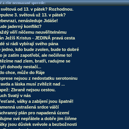
é a ešte nezmazané spovede:
. světová od 13. v pátek? Rozhodnou.
ypukne 3. světová už 13. v pátek?
ebevrazi, nenásleduje Jidáše!
ude jaderný konflikt?
aždý věří něčemu neuvěřitelnému
án Ježíš Kristus - JEDINÁ pravá cesta
dé si rádi vybírají svého pána
e jedno, kdo bude zvolen, bude to dobré
o je zatím zapotřebí, ale nečiňme to!
tězíme nad zlem, bratři, radujme se
yři dohody nestačí...
do chce, může do Ráje
eprese nejsou z nedostatku serotoninu
avda a láska musí zvítězit nad ...
apež: Zbraně nejsou cestou.
uch Svatý v nás
esťané, války a zabíjení jsou špatně!
amenná ustrašená srdce válčí
áchranný plán pro napadená území
ilujme své nepřátele a dobře jim čiňme
álky jsou důslek svévole a bezbožnosti