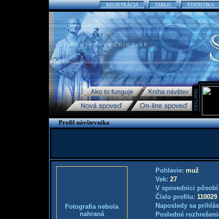
REGISTRÁCIA
TABLO
ŠTATISTIKA
Profil návštevníka
Pohlavie:
muž
Vek:
27
V spovednici pôsobí
Číslo profilu:
110029
Naposledy sa prihlás
Fotografia nebola
nahraná
Posledné rozhrešeni