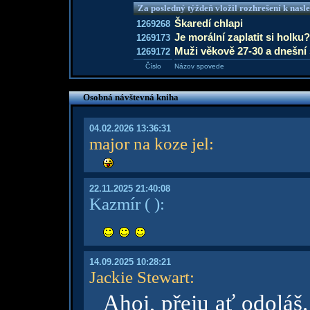
Za posledný týždeň vložil rozhrešení k nas
Škaredí chlapi
1269268
Je morální zaplatit si holku?
1269173
Muži věkově 27-30 a dnešn
1269172
Číslo
Názov spovede
Osobná návštevná kniha
04.02.2026 13:36:31
major na koze jel
:
22.11.2025 21:40:08
Kazmír
( )
:
14.09.2025 10:28:21
Jackie Stewart
:
Ahoj, přeju ať odoláš. 