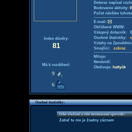
Doteraz napísal rozh
Bodovanie aktivity:
0
Počet návštev tohoto
E-mail:
Obľúbené WWW:
Vstupný dotazník: E
Osobné štatistiky:
s
Index důvěry:
Vztahy na Zpovědni
81
Smajlíci:
zobraz
Miluje:
Nenávidí:
Má k rozdělení:
Obdivuje:
hattyúk
9
6
Osobné štatistiky:
Jeho vložené a ešte nezmazané spovede:
Zatiaľ tu nie je žiadny záznam