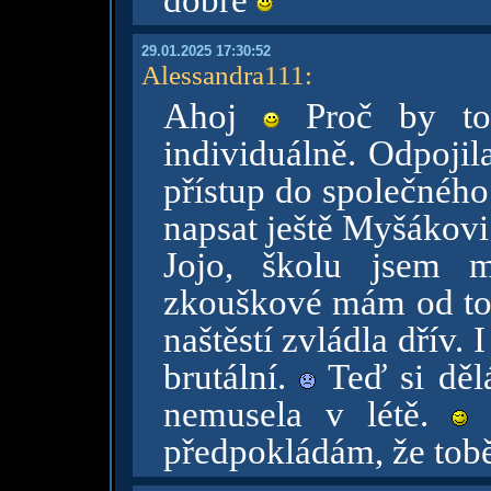
dobré
29.01.2025 17:30:52
Alessandra111
:
Ahoj
Proč by to
individuálně. Odpojil
přístup do společného
napsat ještě Myšákovi
Jojo, školu jsem m
zkouškové mám od toh
naštěstí zvládla dřív.
brutální.
Teď si děl
nemusela v létě.
D
předpokládám, že tob