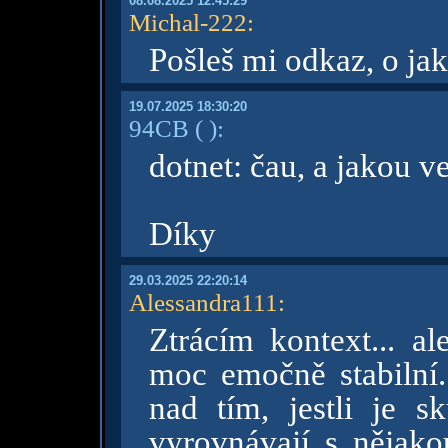
08.08.2025 12:45:29
Michal-222
:
Pošleš mi odkaz, o ja
19.07.2025 18:30:20
94CB
( )
:
dotnet: čau, a jakou v
Díky
29.03.2025 22:20:14
Alessandra111
:
Ztrácím kontext... a
moc emočně stabilní
nad tím, jestli je s
vyrovnávají s nějako