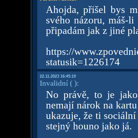
Ahojda, přišel bys 
svého názoru, máš-li 
připadám jak z jiné pl
https://www.zpov
statusik=1226174
22.11.2023 16:45:19
Invalidní
( )
:
No právě, to je jako 
nemají nárok na kartu
ukazuje, že ti sociáln
stejný houno jako já.