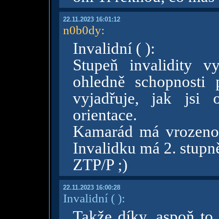
22.11.2023 16:01:12
n0b0dy
:
Invalidní ( ):
Stupeň invalidity v
ohledně schopnosti
vyjadřuje, jak jsi
orientace.
Kamarád má vrozenou
Invalidku má 2. stupn
ZTP/P ;)
22.11.2023 16:00:28
Invalidní
( )
:
Takže díky, aspoň to 