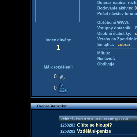
Doteraz napísal rozh
Bodovanie aktivity:
0
Počet návštev tohoto
Obľúbené WWW:
Vstupný dotazník: E
Osobné štatistiky:
s
Vztahy na Zpovědni
Index důvěry:
Smajlíci:
zobraz
1
Miluje:
Nenávidí:
Obdivuje:
Má k rozdělení:
0
0
Osobné štatistiky:
Jeho vložené a ešte nezmazané spovede:
Cítíte se hloupí?
1259283
Vzdělání-penize
1259281