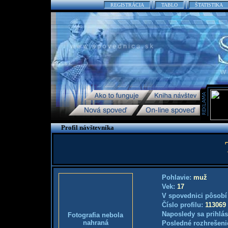
REGISTRÁCIA
TABLO
ŠTATISTIKA
Profil návštevníka
Pohlavie:
muž
Vek:
17
V spovednici pôsobí
Číslo profilu:
113069
Naposledy sa prihlás
Fotografia nebola
nahraná
Posledné rozhrešeni