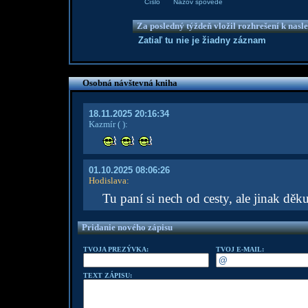
Číslo
Názov spovede
Za posledný týždeň vložil rozhrešení k nas
Zatiaľ tu nie je žiadny záznam
Osobná návštevná kniha
18.11.2025 20:16:34
Kazmír
( )
:
01.10.2025 08:06:26
Hodislava
:
Tu paní si nech od cesty, ale jinak děku
Pridanie nového zápisu
TVOJA PREZÝVKA:
TVOJ E-MAIL:
TEXT ZÁPISU: