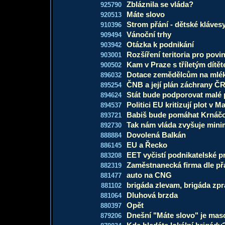
Zbláznila se vláda?
925790
Máte slovo
920513
Strom přání - dětské kláves
910396
Vánoční trhy
909494
Otázka k podnikání
903942
Rozšíření teritoria pro povi
903001
Kam v Praze s tříletým dítě
900502
Dotace zemědělcům na mlé
896032
ČNB a její plán záchrany Č
895254
Stát bude podporovat malé 
894624
Politici EU kritizují plot v 
894537
Babiš bude pomáhat Krnáčo
893721
Tak nám vláda zvyšuje mini
892730
Dovolená Balkán
888884
EU a Řecko
886145
EET vyčistí podnikatelské p
883208
Zaměstnanecká firma dle př
882319
auto na CNG
881477
brigáda zlevam, brigáda zpra
881102
Dluhová brzda
881064
Opět
880397
Dnešní "Máte slovo" je mas
879206