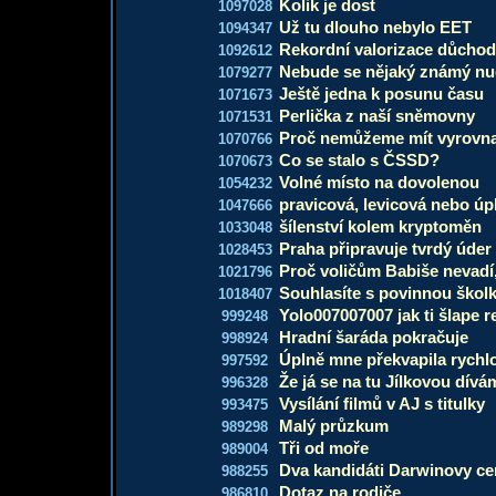
Kolik je dost
1097028
Už tu dlouho nebylo EET
1094347
Rekordní valorizace důcho
1092612
Nebude se nějaký známý nud
1079277
Ještě jedna k posunu času
1071673
Perlička z naší sněmovny
1071531
Proč nemůžeme mít vyrovn
1070766
Co se stalo s ČSSD?
1070673
Volné místo na dovolenou
1054232
pravicová, levicová nebo úpl
1047666
šílenství kolem kryptoměn
1033048
Praha připravuje tvrdý úde
1028453
Proč voličům Babiše nevadí,
1021796
Souhlasíte s povinnou škol
1018407
Yolo007007007 jak ti šlape r
999248
Hradní šaráda pokračuje
998924
Úplně mne překvapila rychlo
997592
Že já se na tu Jílkovou dívá
996328
Vysílání filmů v AJ s titulky
993475
Malý průzkum
989298
Tři od moře
989004
Dva kandidáti Darwinovy cen
988255
Dotaz na rodiče
986810