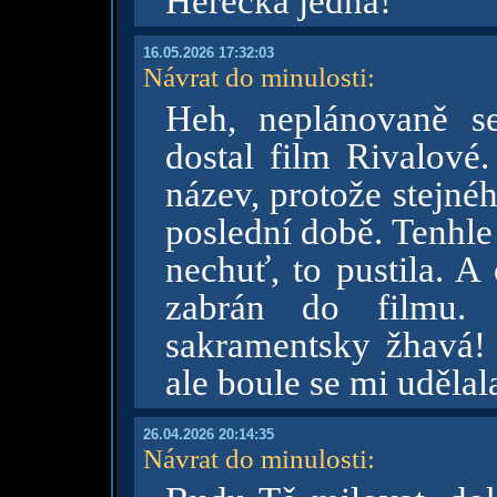
Hérečka jedna!
16.05.2026 17:32:03
Návrat do minulosti
:
Heh, neplánovaně s
dostal film Rivalové.
název, protože stejné
poslední době. Tenhle 
nechuť, to pustila. A
zabrán do filmu. 
sakramentsky žhavá!
ale boule se mi udělal
26.04.2026 20:14:35
Návrat do minulosti
: