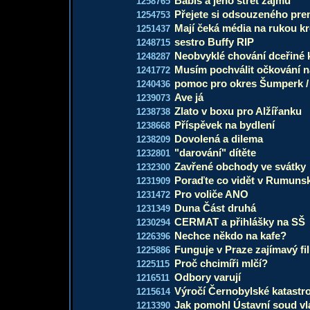
Babiš a jeho střet zájmů
1258765
Přejete si odsouzeného pre
1254753
Mají čeká média na rukou kr
1251437
sestro Buffy RIP
1248715
Neobvyklé chování dceřiné
1248287
Musím pochválit očkování n
1241772
pomoc pro okres Šumperk /
1240436
Ave já
1239073
Zlato v boxu pro Alžířanku
1238738
Příspěvek na bydlení
1238668
Dovolená a dilema
1238209
"darování" dítěte
1232801
Zavřené obchody ve svátky
1232300
Poraďte co vidět v Rumuns
1231909
Pro voliče ANO
1231472
Duna Část druhá
1231349
CERMAT a přihlášky na SŠ
1230294
Nechce někdo na kafe?
1226396
Funguje v Praze zajímavý f
1225886
Proč chcimíři mlčí?
1225115
Odbory varují
1216511
Výročí Černobylské katastr
1215614
Jak pomohl Ústavní soud vl
1213390