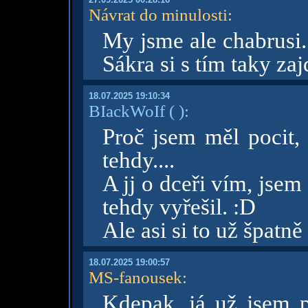
Návrat do minulosti
:
My jsme ale chabrusi.
Sákra si s tím taky zaj
18.07.2025 19:10:34
BIackWoIf
( )
:
Proč jsem měl pocit, 
tehdy....
A jj o dceři vím, jsem 
tehdy vyřešil. :D
Ale asi si to už špatně
18.07.2025 19:00:57
MS-fanousek
:
Kdepak, já už jsem p