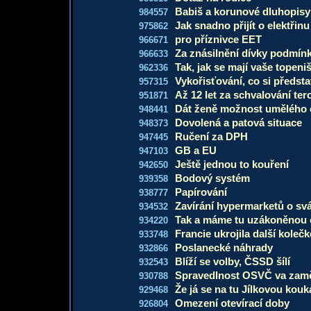
Babiš a korunové dluhopisy
984557
Jak snadno přijít o elektřinu
975862
pro příznivce EET
966671
Za znásilnění dívky podmín
966633
Tak, jak se mají vaše topeni
962336
Vykořisťování, co si předsta
957315
Až 12 let za schvalování tero
951871
Dát ženě možnost umělého 
948441
Dovolená a patová situace
948373
Ručení za DPH
947445
GB a EU
947103
Ještě jednou to kouření
942650
Bodový systém
939358
Papírování
938777
Zavírání hypermarketů o svá
934532
Tak a máme tu uzákoněnou
934220
Francie ukrojila další koleč
933748
Poslanecké náhrady
932866
Blíží se volby, ČSSD šílí
932543
Spravedlnost OSVČ va zam
930788
Že já se na tu Jílkovou kou
929468
Omezení otevírací doby
926804