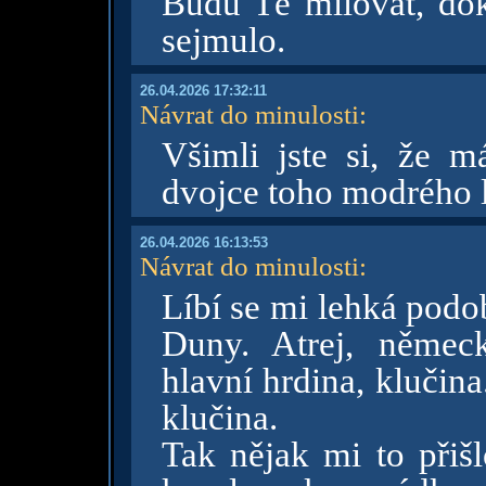
Budu Tě milovat, do
sejmulo.
26.04.2026 17:32:11
Návrat do minulosti
:
Všimli jste si, že 
dvojce toho modrého 
26.04.2026 16:13:53
Návrat do minulosti
:
Líbí se mi lehká pod
Duny. Atrej, německ
hlavní hrdina, klučina
klučina.
Tak nějak mi to přiš