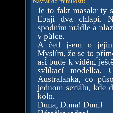
Návrat do minulosti
:
Je to fakt masakr ty 
líbají dva chlapi.
spodním prádle a plaz
v půlce.
A četl jsem o její
Myslím, že se to pří
asi bude k vidění ješt
svlíkací modelka. 
Australanka, co půso
jednom seriálu, kde d
kolo.
Duna, Duna! Duní!