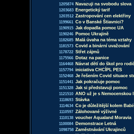
Navazuji na svobodu slova
1205874
Energetický tarif
1203683
Zastropování cen elektřiny
1203512
Co v Banské Štiavnici?
1199661
Jak dopadla pomoc UA
1190915
Pomoc Ukrajině
1190246
Malá úvaha na téma vztahy
1182685
Covid a binární uvažování
1181573
Střet zájmů
1178722
Dotaz na panice
1175566
Návrat dětí do škol pro rodi
1164468
iniciativa CHCÍPL PES
1157794
Je řešením Covid situace st
1152468
Jak pokračuje pomoc
1151441
Jak si představuji pomoc
1151328
ANO už je s Nemocenskou l
1121510
Stávka
1118693
Co je důležitější kolem Babi
1114634
Zálohované výživné
1110597
voucher Aqualand Moravia
1110138
Demonstrace Letná
1100084
Zaměstnávání Ukrajinců
1098758