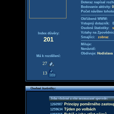
Doteraz napísal rozh
Bodovanie aktivity:
0
Počet návštev tohoto
Obľúbené WWW:
Vstupný dotazník: E
Osobné štatistiky:
s
Vztahy na Zpovědni
Index důvěry:
Smajlíci:
zobraz
201
Miluje:
Nenávidí:
Obdivuje:
Hodislava
Má k rozdělení:
27
13
Osobné štatistiky:
Jeho vložené a ešte nezmazané spovede:
Principy poměrného zastoup
1260987
Týden po volbách
1259634