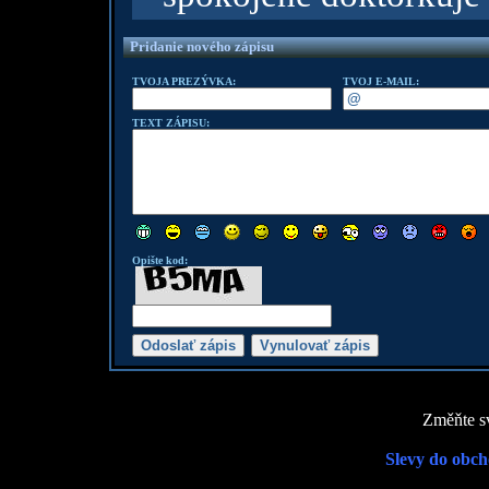
Pridanie nového zápisu
TVOJA PREZÝVKA:
TVOJ E-MAIL:
TEXT ZÁPISU:
Opište kod:
Změňte sv
Slevy do obch