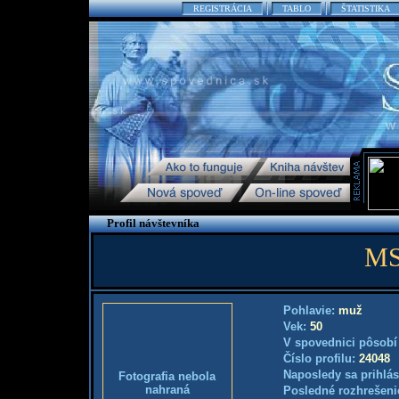
REGISTRÁCIA
TABLO
ŠTATISTIKA
Profil návštevníka
MS
Pohlavie:
muž
Vek:
50
V spovednici pôsobí
Číslo profilu:
24048
Naposledy sa prihlás
Fotografia nebola
nahraná
Posledné rozhrešeni