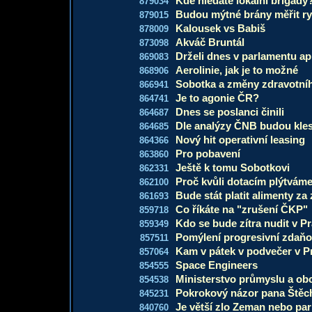
Kde hledáte lokální brigády
879034
Budou mýtné brány měřit ry
879015
Kalousek vs Babiš
878009
Akváč Bruntál
873098
Drželi dnes v parlamentu ap
869083
Aerolinie, jak je to možné
868906
Sobotka a změny zdravotníh
866941
Je to agonie ČR?
864741
Dnes se poslanci činili
864687
Dle analýzy ČNB budou kles
864685
Nový hit operativní leasing
864366
Pro pobavení
863860
Ještě k tomu Sobotkovi
862331
Proč kvůli dotacím plýtvám
862100
Bude stát platit alimenty z
861693
Co říkáte na "zrušení ČKP"
859718
Kdo se bude zítra nudit v P
859349
Pomýlení progresivní zdaňo
857511
Kam v pátek v podvečer v P
857064
Space Engineers
854555
Ministerstvo průmyslu a obc
854538
Pokrokový názor pana Štěc
845231
Je větší zlo Zeman nebo pa
840760