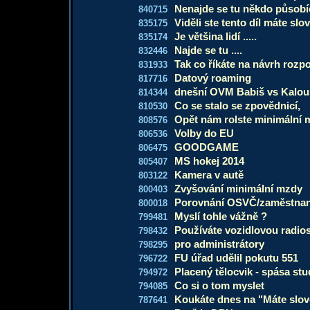
Nenajde se tu někdo působící
840715
Viděli ste tento díl máte slo
835175
Je většina lidí .....
835174
Najde se tu ....
832446
Tak co říkáte na návrh rozp
831933
Datový roaming
817716
dnešní OVM Babiš vs Kalou
814344
Co se stalo se zpovědnicí,
810530
Opět nám rolste minimální 
808576
Volby do EU
806536
GOODGAME
806475
MS hokej 2014
805407
Kamera v autě
803122
Zvyšování minimální mzdy
800403
Porovnání OSVČ/zaměstnan
800018
Myslí tohle vážně ?
799481
Používáte vozidlovou radios
798432
pro administrátory
798295
FU úřad udělil pokutu 551
796722
Placený tělocvik - spása st
794972
Co si o tom myslet
794085
Koukáte dnes na "Máte slov
787641