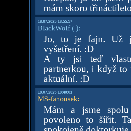
mám skoro třináctilet
18.07.2025 18:55:57
BIackWoIf
( )
:
Jo, to je fajn. Už 
vyšetření. :D
A ty jsi teď vlas
partnerkou, i když to
aktuální. :D
18.07.2025 18:40:01
MS-fanousek
:
Mám a jsme spolu
povoleno to šířit. T
spokojeně doktorkuje