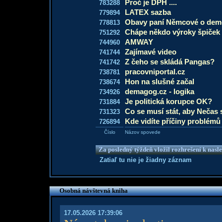
Proč je DPH ....
783288
LATEX sazba
779894
Obavy paní Němcové o demo
778813
Chápe někdo výroky špiče
751292
AMWAY
744960
Zajímavé video
741744
Z čeho se skládá Pangas?
741742
pracovniportal.cz
738781
Hon na slušné začal
738674
demagog.cz - logika
734926
Je politická korupce OK?
731884
Co se musí stát, aby Nečas 
731323
Kde vidíte příčiny problémů 
726894
Číslo
Názov spovede
Za posledný týždeň vložil rozhrešení k nas
Zatiaľ tu nie je žiadny záznam
Osobná návštevná kniha
17.05.2026 17:39:06