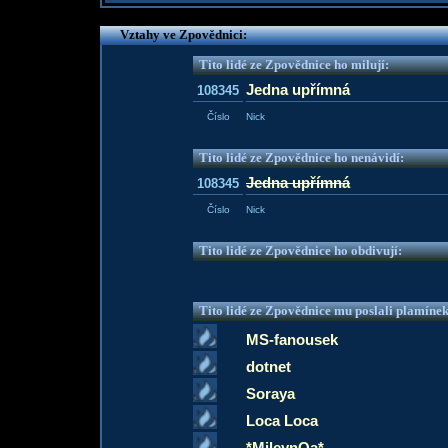
Vztahy ve Zpovědnici:
Tito lidé ze Zpovědnice ho milují:
Jedna upřímná
108345
Číslo
Nick
Tito lidé ze Zpovědnice ho nenávidí:
Jedna upřímná
108345
Číslo
Nick
Tito lidé ze Zpovědnice ho obdivují:
Tito lidé ze Zpovědnice mu poslali plamíne
MS-fanousek
dotnet
Soraya
Loca Loca
*MileynQa*