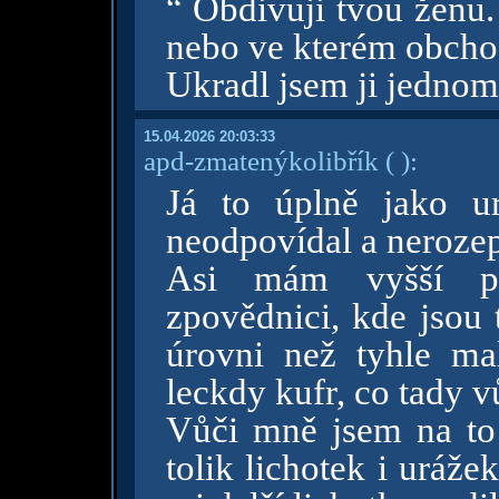
“ Obdivuji tvou ženu. 
nebo ve kterém obcho
Ukradl jsem ji jedno
15.04.2026 20:03:33
apd-zmatenýkolibřík
( )
:
Já to úplně jako u
neodpovídal a nerozep
Asi mám vyšší prá
zpovědnici, kde jsou 
úrovni než tyhle ma
leckdy kufr, co tady v
Vůči mně jsem na to 
tolik lichotek i uráže