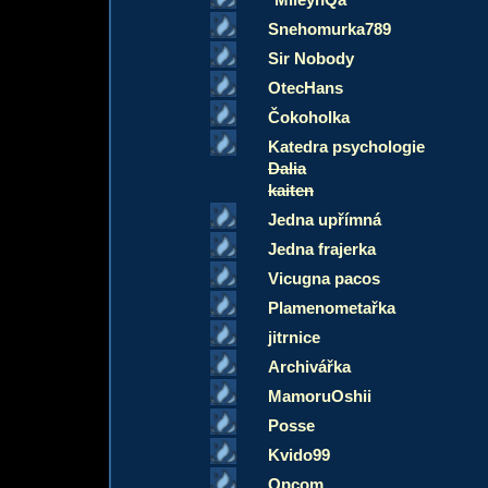
Snehomurka789
Sir Nobody
OtecHans
Čokoholka
Katedra psychologie
Dalia
kaiten
Jedna upřímná
Jedna frajerka
Vicugna pacos
Plamenometařka
jitrnice
Archivářka
MamoruOshii
Posse
Kvido99
Opcom