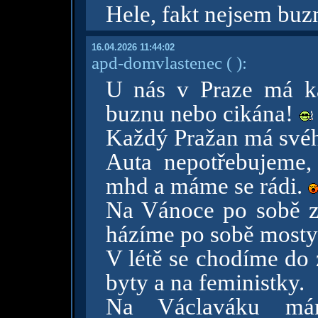
Hele, fakt nejsem buzn
16.04.2026 11:44:02
apd-domvlastenec
( )
:
U nás v Praze má ka
buznu nebo cikána!
Každý Pražan má svéh
Auta nepotřebujeme,
mhd a máme se rádi.
Na Vánoce po sobě za
házíme po sobě mosty
V létě se chodíme do 
byty a na feministky.
Na Václaváku máme