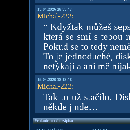
15.04.2026 18:55:47
Michal-222
:
“ Kdyžtak můžeš seps
která se smí s tebou 
Pokud se to tedy nemě
To je jednoduché, dis
netýkají a ani mě nija
15.04.2026 18:13:48
Michal-222
:
Tak to už stačilo. Di
někde jinde…
Pridanie nového zápisu
TVOJA PREZÝVKA:
TVOJ E-MAIL: