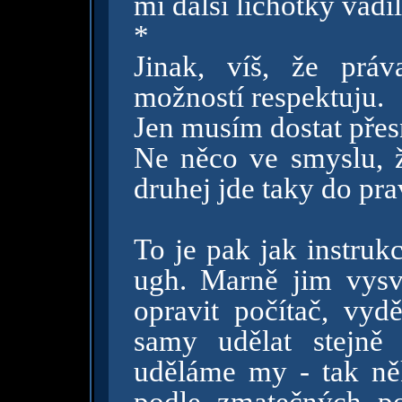
mi další lichotky vadi
*
Jinak, víš, že práv
možností respektuju.
Jen musím dostat přes
Ne něco ve smyslu, 
druhej jde taky do pr
To je pak jak instruk
ugh. Marně jim vysv
opravit počítač, vyd
samy udělat stejně
uděláme my - tak ně