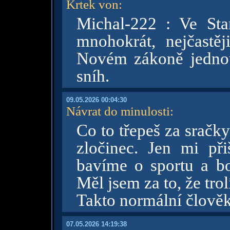
Krtek von
:
Michal-222 : Ve St
mnohokrát, nejčastěj
Novém zákoně jednou
sníh.
09.05.2026 00:04:30
Návrat do minulosti
:
Co to třepeš za sračky
zločinec. Jen mi př
bavíme o sportu a b
Měl jsem za to, že trol
Takto normální člově
07.05.2026 14:19:38