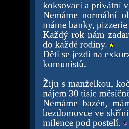
koksovací a privátní 
Nemáme normální obc
máme banky, pizzerie 
Každý rok nám zadar
do každé rodiny.
Děti se jezdí na exkur
komunistů.
Žiju s manželkou, ko
nájem 30 tisíc měsíčn
Nemáme bazén, máme
bezdomovce ve skříni
milence pod postelí.