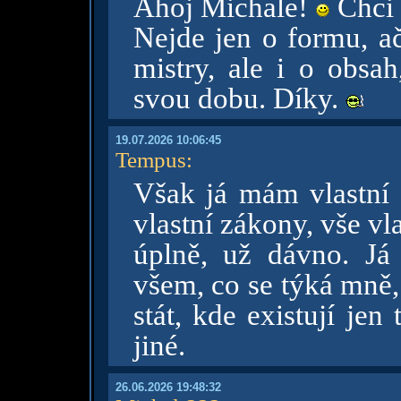
Ahoj Michale!
Chci t
Nejde jen o formu, ač
mistry, ale i o obsah
svou dobu. Díky.
19.07.2026 10:06:45
Tempus
:
Však já mám vlastní s
vlastní zákony, vše vla
úplně, už dávno. Já
všem, co se týká mně,
stát, kde existují jen
jiné.
26.06.2026 19:48:32