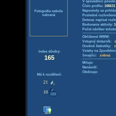
V spovednici pôsobí
Číslo profilu:
106631
Naposledy sa prihlás
Fotografia nebola
nahraná
Posledné rozhrešeni
Doteraz napísal rozh
Bodovanie aktivity:
1
Počet návštev tohoto
Obľúbené WWW:
Vstupný dotazník:
Osobné štatistiky:
z
Vztahy na Zpovědni
Index důvěry:
Smajlíci:
zobraz
165
Miluje:
Nenávidí:
Obdivuje:
Má k rozdělení:
21
10