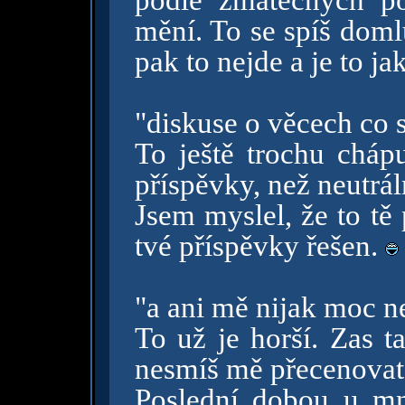
podle zmatečných po
mění. To se spíš doml
pak to nejde a je to ja
"diskuse o věcech co 
To ještě trochu chápu
příspěvky, než neutrál
Jsem myslel, že to tě 
tvé příspěvky řešen.
"a ani mě nijak moc ne
To už je horší. Zas t
nesmíš mě přecenovat
Poslední dobou u mn