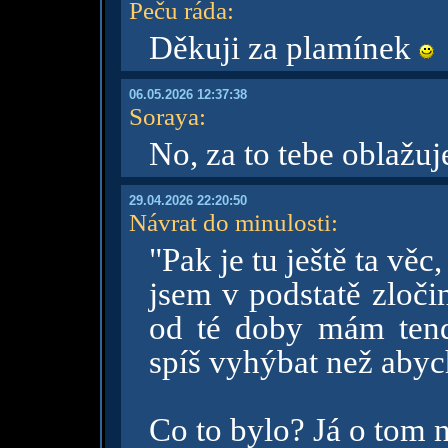
Peču ráda
:
Děkuji za plamínek
06.05.2026 12:37:38
Soraya
:
No, za to tebe oblažu
29.04.2026 22:20:50
Návrat do minulosti
:
"Pak je tu ještě ta věc,
jsem v podstatě zločin
od té doby mám tend
spíš vyhýbat než abych
Co to bylo? Já o tom 