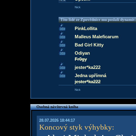
Nick
Tito lidé ze Zpovědnice mu poslali dynamit z
PinkLollita
Malleus Maleficarum
Bad Girl Kitty
Odiyan
Fr0gy
jester*ka222
Jedna upřímná
jester*ka222
Nick
Osobná návštevná kniha
28.07.2026 18:44:17
Koncový styk výhybky
: