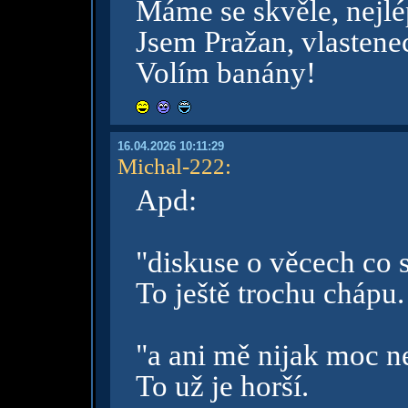
Máme se skvěle, nejlép
Jsem Pražan, vlastene
Volím banány!
16.04.2026 10:11:29
Michal-222
:
Apd:
"diskuse o věcech co 
To ještě trochu chápu.
"a ani mě nijak moc ne
To už je horší.