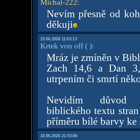
Michal-222
:
Nevím přesně od koho
děkuji
19.06.2026 11:03:13
Krtek von off
( )
:
Mráz je zmíněn v Bibli
Zach 14,6 a Dan 3,
utrpením či smrtí ně
Nevidím důvod zp
biblického textu stra
příměru bílé barvy ke
18.06.2026 21:53:00