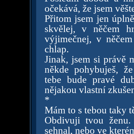
očekává, že jsem věšt
Přitom jsem jen úpln
skvělej, v něčem h
výjimečnej, v něčem 
chlap.
Jinak, jsem si právě 
někde pohybuješ, že
tebe bude pravé dub
nějakou vlastní zkušen
*
Mám to s tebou taky t
Obdivuji tvou ženu
sehnal, nebo ve kter