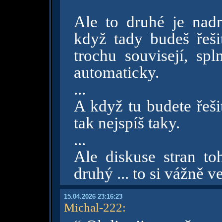
Ale to druhé je nad
když tady budeš řeši
trochu souvisejí, sp
automaticky.
...
A když tu budete řeši
tak nejspíš taky.
...
Ale diskuse stran toh
druhý ... to si vážně v
15.04.2026 23:16:23
Michal-222
: