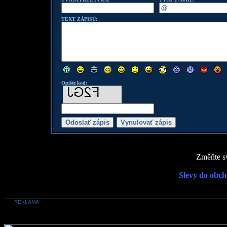
TEXT ZÁPISU:
Opište kod:
Změňte sv
Slevy do obch
REKLAMA