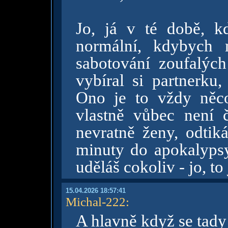
Jo, já v té době, k
normální, kdybych 
sabotování zoufalých
vybíral si partnerku
Ono je to vždy něc
vlastně vůbec není 
nevratně ženy, odtiká
minuty do apokalypsy
uděláš cokoliv - jo, t
15.04.2026 18:57:41
Michal-222
:
A hlavně když se tady