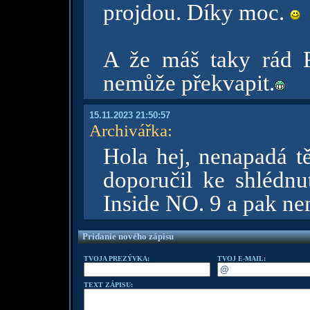
projdou. Díky moc.
A že máš taky rád 
nemůže překvapit.
15.11.2023 21:50:57
Archivářka
:
Hola hej, nenapadá tě
doporučil ke shlédnu
Inside NO. 9 a pak n
Pridanie nového zápisu
TVOJA PREZÝVKA:
TVOJ E-MAIL:
TEXT ZÁPISU: