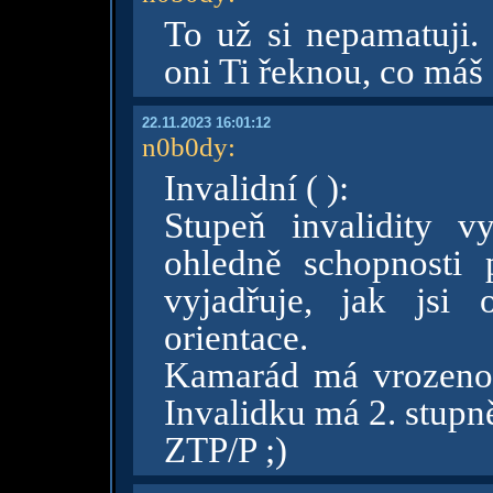
To už si nepamatuji. 
oni Ti řeknou, co máš 
22.11.2023 16:01:12
n0b0dy
:
Invalidní ( ):
Stupeň invalidity v
ohledně schopnosti
vyjadřuje, jak jsi
orientace.
Kamarád má vrozenou
Invalidku má 2. stupn
ZTP/P ;)