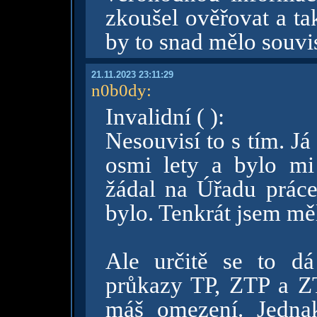
zkoušel ověřovat a ta
by to snad mělo souvis
21.11.2023 23:11:29
n0b0dy
:
Invalidní ( ):
Nesouvisí to s tím. Já
osmi lety a bylo mi
žádal na Úřadu práce
bylo. Tenkrát jsem mě
Ale určitě se to dá
průkazy TP, ZTP a ZT
máš omezení. Jedna