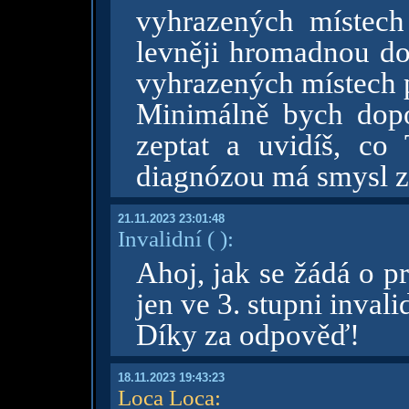
vyhrazených místech 
levněji hromadnou do
vyhrazených místech p
Minimálně bych dopo
zeptat a uvidíš, co 
diagnózou má smysl z
21.11.2023 23:01:48
Invalidní
( )
:
Ahoj, jak se žádá o p
jen ve 3. stupni invali
Díky za odpověď!
18.11.2023 19:43:23
Loca Loca
: