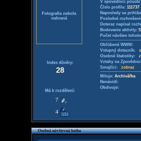
V spovednici pôsobí
Číslo profilu:
111737
Naposledy sa prihlás
Fotografia nebola
nahraná
Posledné rozhrešeni
Doteraz napísal rozh
Bodovanie aktivity:
5
Počet návštev tohoto
Obľúbené WWW:
Vstupný dotazník:
Osobné štatistiky:
z
Vztahy na Zpovědni
Index důvěry:
Smajlíci:
zobraz
28
Miluje:
Archivářka
Nenávidí:
Obdivuje:
Má k rozdělení:
7
4
Osobná návštevná kniha