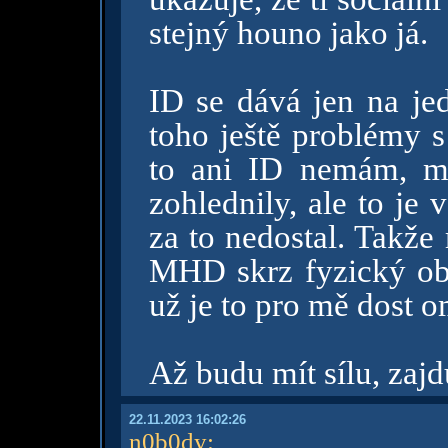
stejný houno jako já.
ID se dává jen na je
toho ještě problémy s
to ani ID nemám, m
zohlednily, ale to je
za to nedostal. Takže
MHD skrz fyzický obt
už je to pro mě dost o
Až budu mít sílu, zaj
22.11.2023 16:02:26
n0b0dy
: