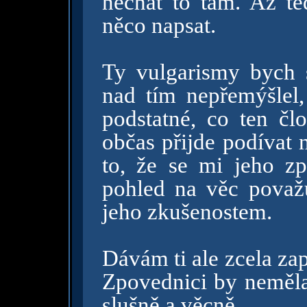
nechat to tam. Až t
něco napsat.
Ty vulgarismy bych 
nad tím nepřemýšlel,
podstatné, co ten člo
občas přijde podívat n
to, že se mi jeho zp
pohled na věc považu
jeho zkušenostem.
Dávám ti ale zcela za
Zpovednici by neměla 
slušně a věcně.