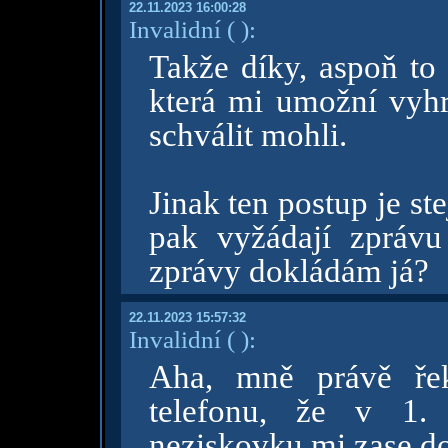
22.11.2023 16:00:28
Invalidní
( )
:
Takže díky, aspoň to 
která mi umožní vyh
schválit mohli.
Jinak ten postup je st
pak vyžádají zpráv
zprávy dokládám já?
22.11.2023 15:57:32
Invalidní
( )
:
Aha, mně právě řek
telefonu, že v 1.
neziskovku mi zase do