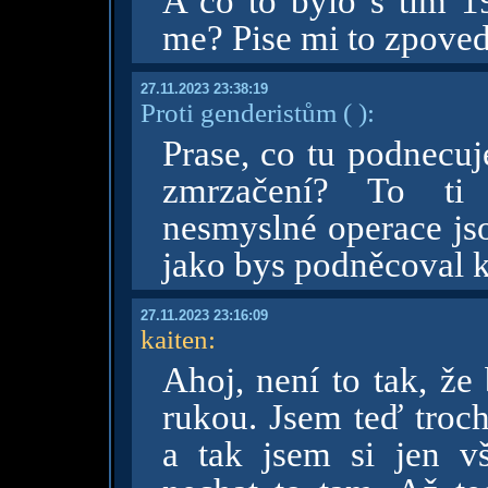
A co to bylo s tim 1
me? Pise mi to zpove
27.11.2023 23:38:19
Proti genderistům
( )
:
Prase, co tu podnecuj
zmrzačení? To ti 
nesmyslné operace jso
jako bys podněcoval k
27.11.2023 23:16:09
kaiten
:
Ahoj, není to tak, že
rukou. Jsem teď troch
a tak jsem si jen v