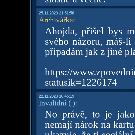
25.11.2023 21:51:58
Archivářka
:
Ahojda, přišel bys 
svého názoru, máš-li 
připadám jak z jiné pl
https://www.zpov
statusik=1226174
22.11.2023 16:45:19
Invalidní
( )
:
No právě, to je jako 
nemají nárok na kartu
ukazuje, že ti sociáln