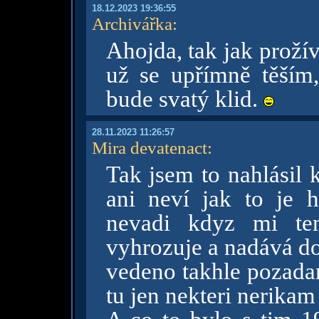
18.12.2023 19:36:55
Archivářka
:
Ahojda, tak jak prož
už se upřímně těším
bude svatý klid.
28.11.2023 11:26:57
Mira devatenact
:
Tak jsem to nahlásil k
ani neví jak to je
nevadi kdyz mi te
vyhrozuje a nadává do
vedeno takhle pozadam
tu jen nekteri nerikam 