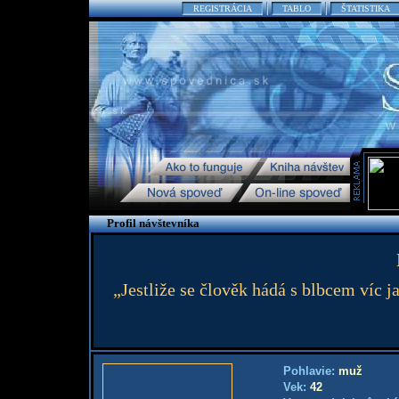
REGISTRÁCIA
TABLO
ŠTATISTIKA
Profil návštevníka
„Jestliže se člověk hádá s blbcem víc j
Pohlavie:
muž
Vek:
42