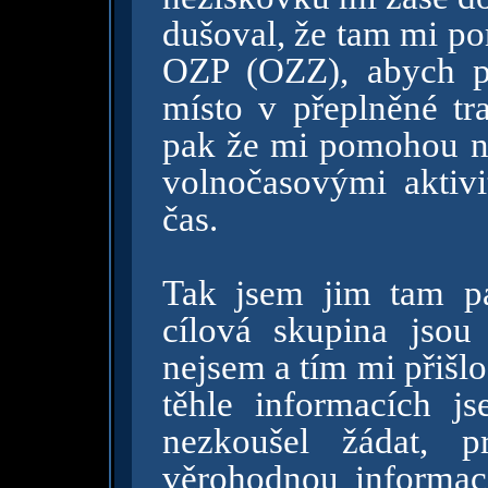
dušoval, že tam mi p
OZP (OZZ), abych p
místo v přeplněné tra
pak že mi pomohou naj
volnočasovými aktivi
čas.
Tak jsem jim tam pak
cílová skupina jsou 
nejsem a tím mi přišlo
těhle informacích 
nezkoušel žádat, p
věrohodnou informac