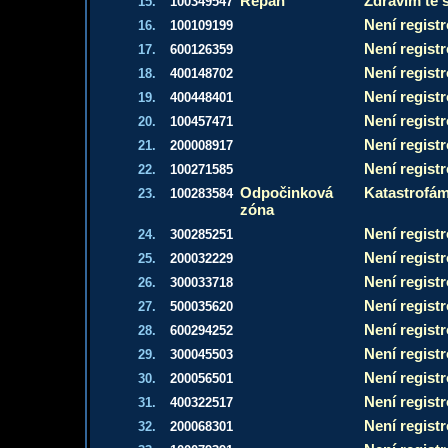
Řepan
Zdravím tě 
15.
100349547
Není regist
16.
100109199
Není regist
17.
600126359
Není regist
18.
400148702
Není regist
19.
400448401
Není regist
20.
100457471
Není regist
21.
200008917
Není regist
22.
100271585
Odpočinková
Katastrofám
23.
100283584
zóna
Není regist
24.
300285251
Není regist
25.
200032229
Není regist
26.
300033718
Není regist
27.
500035620
Není regist
28.
600294252
Není regist
29.
300045503
Není regist
30.
200056501
Není regist
31.
400322517
Není regist
32.
200068301