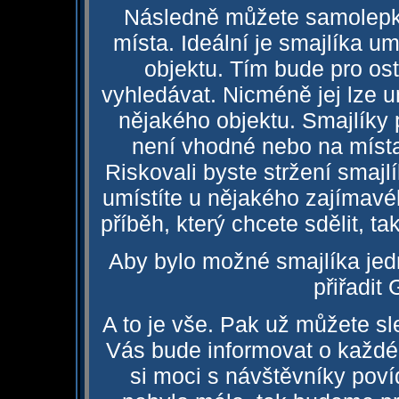
Následně můžete samolepky
místa. Ideální je smajlíka umí
objektu. Tím bude pro os
vyhledávat. Nicméně jej lze um
nějakého objektu. Smajlíky 
není vhodné nebo na místa,
Riskovali byste stržení smajl
umístíte u nějakého zajímavé
příběh, který chcete sdělit, ta
Aby bylo možné smajlíka jed
přiřadit
A to je vše. Pak už můžete sl
Vás bude informovat o každé
si moci s návštěvníky poví