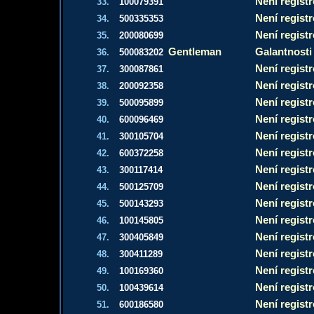
Není regist
33.
100079391
Není regist
34.
500335353
Není regist
35.
200080699
Gentleman
Galantnosti
36.
500083202
Není regist
37.
300087861
Není regist
38.
200092358
Není regist
39.
500095899
Není regist
40.
600096469
Není regist
41.
300105704
Není regist
42.
600372258
Není regist
43.
300117414
Není regist
44.
500125709
Není regist
45.
500143293
Není regist
46.
100145805
Není regist
47.
300405849
Není regist
48.
300411289
Není regist
49.
100169360
Není regist
50.
100439614
Není regist
51.
600186580