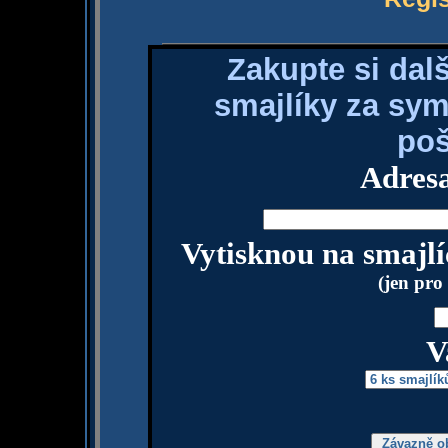
Zakupte si dal
smajlíky za sy
poš
Adresa
Vytisknou na smajlí
(jen pro
V